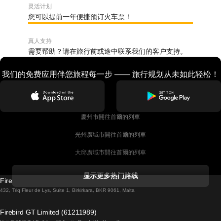
灵活计划
您可以提前一年便捷预订火车票！
真人支持
需要帮助？请在旅行前或途中联系我们的客户支持。
我们的免费应用伴您旅程每一步 —— 旅行规划从未如此轻松！
慶州市開往首爾的列車
光州廣域市開往首爾的列車
大邱廣域市開往首爾的列車
科克開往都柏林的列車
显示更多热门路线
Firebird GT Limited (OC 1451)
都柏林開往戈尔韦的列車
432, Triq Fleur de Lys, Suite 1, Birkirkara, BKR 9061, Malta
倫敦開往愛丁堡的列車
Firebird GT Limited (61211989)