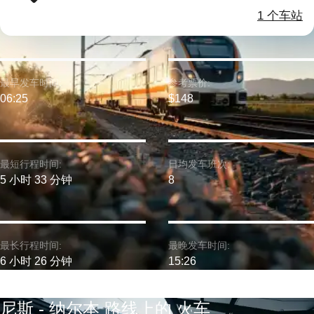
1 个车站
最早发车时间:
参考票价:
06:25
$148
最短行程时间:
日均发车班次:
5 小时 33 分钟
8
最长行程时间:
最晚发车时间:
6 小时 26 分钟
15:26
尼斯 - 纳尔本 路线上的 火车