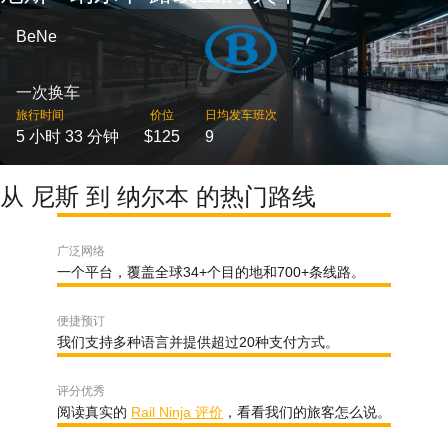
BeNe
一次换车
旅行时间
价位
日均发车班次
5 小时 33 分钟
$125
9
从 尼斯 到 纳尔本 的热门路线
广泛网络
一个平台，覆盖全球34+个目的地和700+条线路。
便捷预订
我们支持多种语言并提供超过20种支付方式。
评分优秀
阅读真实的
Rail Ninja 评价
，看看我们的旅客怎么说。