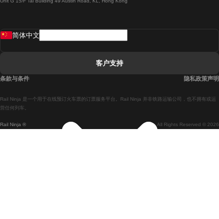
Unit G 15/F Tal Building 49 Austin Road, KL, Hong Kong
羅馬開往拿坡里的列車
罗瓦涅米開往赫尔辛基的列車
简体中文
里斯本開往拉哥斯的列車
里斯本開往波多的列車
客户支持
里斯本開往科英布拉的列車
条款与条件
隐私政策声明
馬德里開往馬拉加的列車
Rail Ninja 是一个用于在线预订火车票的订票服务平台。Rail Ninja 并非铁路运输公司，也不拥有或运
馬德里開往里斯本的列車
营任何列车。
Rail Ninja ®
All Rights Reserved © 2026
馬德里開往巴塞罗那的列車
馬德里開往塞維亞的列車
馬德里開往阿利坎特的列車
馬拉加開往馬德里的列車
巴塞罗那開往馬德里的列車
巴塞罗那開往塞維亞的列車