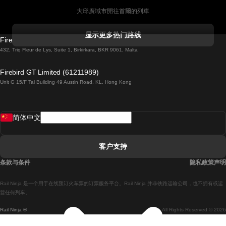
大邱廣域市開往首爾的列車
科克開往都柏林的列車
显示更多热门路线
Firebird GT Limited (OC 1451)
都柏林開往戈尔韦的列車
432, Triq Fleur de Lys, Suite 1, Birkirkara, BKR 9061, Malta
倫敦開往愛丁堡的列車
Firebird GT Limited (61211989)
Unit G 15/F Tal Building 49 Austin Road, KL, Hong Kong
羅馬開往拿坡里的列車
罗瓦涅米開往赫尔辛基的列車
简体中文
里斯本開往拉哥斯的列車
里斯本開往波多的列車
客户支持
里斯本開往科英布拉的列車
条款与条件
隐私政策声明
馬德里開往馬拉加的列車
Rail Ninja 是一个用于在线预订火车票的订票服务平台。Rail Ninja 并非铁路运输公司，也不拥有或运
馬德里開往里斯本的列車
营任何列车。
Rail Ninja ®
All Rights Reserved © 2026
馬德里開往巴塞罗那的列車