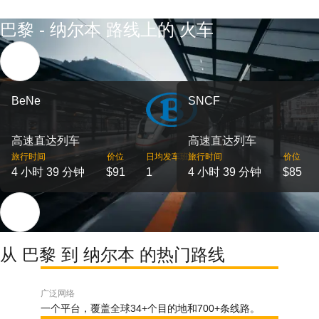
巴黎 - 纳尔本 路线上的 火车
BeNe
SNCF
高速直达列车
高速直达列车
旅行时间
价位
日均发车班次
旅行时间
价位
4 小时 39 分钟
$91
1
4 小时 39 分钟
$85
从 巴黎 到 纳尔本 的热门路线
广泛网络
一个平台，覆盖全球34+个目的地和700+条线路。