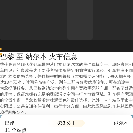
1
巴黎 至 纳尔本 火车信息
2
乘坐高速的现代化列车是您从巴黎到纳尔本的最佳选择之一。城际高速列
车的设计初衷就是为了给乘客提供所需要的愉快旅行体验。列车拥有不同
旅行档次供您选择，并且旅程时间较短（大概需要5小时），每天拥有多
达13个班次，时间分布较广泛。列车上配有各类优质设施，可在旅途中
为您提供服务。从巴黎到纳尔本的列车拥有宽敞明亮的车厢，配备了舒适
的座椅，保证您拥有充足的腿部活动空间与行李放置区域。列车拥有宽阔
的全景车窗，是您欣赏沿途壮观景色的最佳选择。此外，火车站位于市中
心附近，公共交通条件便利，出行十分方便，由此您应乘坐列车从从巴黎
旅行到纳尔本。
833 公里
巴黎
纳尔本
11 个站点