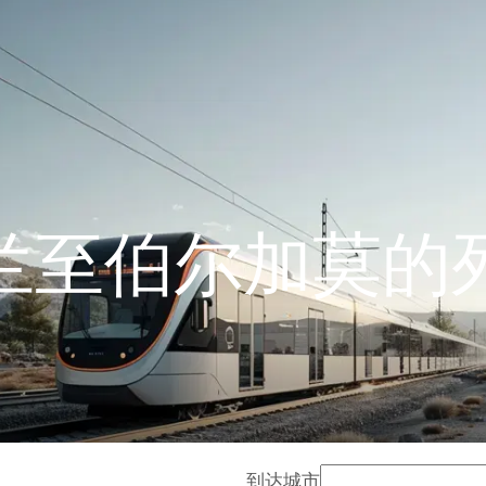
兰至伯尔加莫的
到达城市