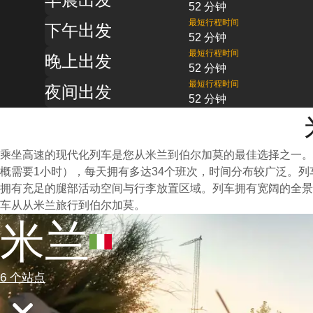
52 分钟
最短行程时间
下午出发
52 分钟
最短行程时间
晚上出发
52 分钟
最短行程时间
夜间出发
52 分钟
乘坐高速的现代化列车是您从米兰到伯尔加莫的最佳选择之一。
概需要1小时），每天拥有多达34个班次，时间分布较广泛。
拥有充足的腿部活动空间与行李放置区域。列车拥有宽阔的全景
车从从米兰旅行到伯尔加莫。
米兰
6 个站点