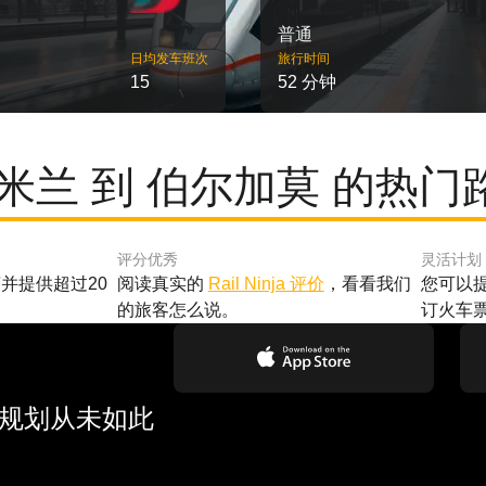
普通
日均发车班次
旅行时间
15
52 分钟
 米兰 到 伯尔加莫 的热门
评分优秀
灵活计划
并提供超过20
阅读真实的
Rail Ninja 评价
，看看我们
您可以
的旅客怎么说。
订火车
行规划从未如此