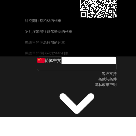
科克開往都柏林的列車
罗瓦涅米開往赫尔辛基的列車
馬德里開往馬拉加的列車
馬德里開往阿利坎特的列車
简体中文
巴塞罗那開往馬拉加的列車
客户支持
釜山開往天安市的列車
条款与条件
隐私政策声明
维也纳開往萨尔茨堡的列車
首爾開往釜山的列車
哥德堡開往斯德哥爾摩的列車
萨尔茨堡開往维也纳的列車
坎培拉開往雪梨的列車