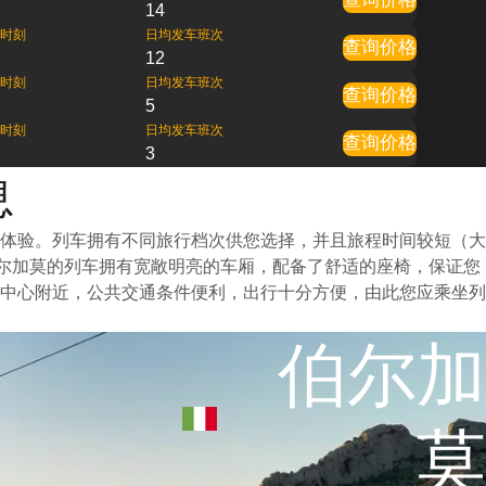
14
时刻
日均发车班次
查询价格
12
时刻
日均发车班次
查询价格
5
时刻
日均发车班次
查询价格
3
息
体验。列车拥有不同旅行档次供您选择，并且旅程时间较短（大
伯尔加莫的列车拥有宽敞明亮的车厢，配备了舒适的座椅，保证您
中心附近，公共交通条件便利，出行十分方便，由此您应乘坐列
伯尔加
莫