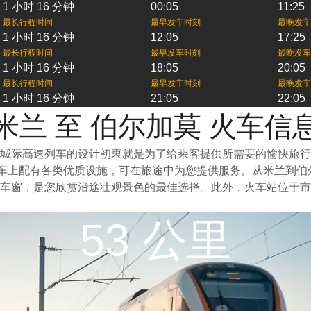
1 小时 16 分钟
00:05
11:25
最长行程时间
最早发车时刻
最晚发车
1 小时 16 分钟
12:05
17:25
最长行程时间
最早发车时刻
最晚发车
1 小时 16 分钟
18:05
20:05
最长行程时间
最早发车时刻
最晚发车
1 小时 16 分钟
21:05
22:05
米兰 至 伯尔加莫 火车信
城际高速列车的设计初衷就是为了给乘客提供所需要的愉快旅行
列车上配有各类优质设施，可在旅途中为您提供服务。从米兰到
车窗，是您欣赏沿途壮观景色的最佳选择。此外，火车站位于市
53 公里