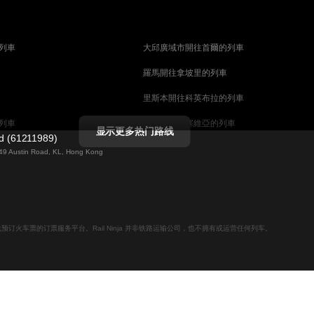
列車
大邱廣域市開往首爾的列車
羅馬開往拿坡里的列車
里斯本開往科英布拉的列車
列車
馬德里開往塞維亞的列車
显示更多热门路线
ed (61211989)
列車
巴塞罗那開往塞維亞的列車
g 49 Austin Road, KL, Hong Kong
柏林開往布拉格的列車
佩斯的列車
维也纳開往布達佩斯的列車
列車
首爾開往大邱廣域市的列車
用于在线预订火车票的订票服务平台。Rail Ninja 并非铁路运输公司，也不拥有或运营任何列车。
列車
愛丁堡開往倫敦的列車
列車
中央車站開往斯德哥爾摩的列車
天安市開往釜山的列車