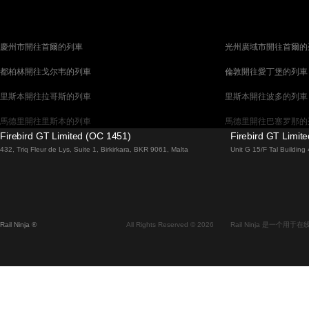
慶州市開往首爾的列車
光州廣域市開往首爾的
都柏林開往戈尔韦的列車
倫敦開往愛丁堡的列車
里斯本開往拉哥斯的列車
里斯本開往波多的列車
馬德里開往里斯本的列車
馬德里開往巴塞罗那的
Firebird GT Limited (OC 1451)
Firebird GT Limit
馬拉加開往馬德里的列車
巴塞罗那開往馬德里的
432, Triq Fleur de Lys, Suite 1, Birkirkara, BKR 9061, Malta
Unit G 15/F Tal Buildin
威尼斯開往佛羅倫斯的列車
威尼斯開往羅馬的列車
釜山開往首爾的列車
布拉提斯拉瓦開往布達
维也纳開往布拉格的列車
首爾開往蔚山廣域市的
Rail Ninja ®
All Rights Reserved © 2026
Rail Ninja 是一个
斯德哥爾摩開往哥本哈根的列車
阿利坎特開往馬德里的
中央車站開往卑尔根的列車
中央車站開往弗拉姆的
全州開往首爾的列車
昌原市開往首爾的列車