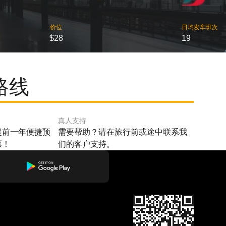
价位
日均发车班次
$28
19
路线
真人支持
提前一年便捷预
需要帮助？请在旅行前或途中联系我
票！
们的客户支持。