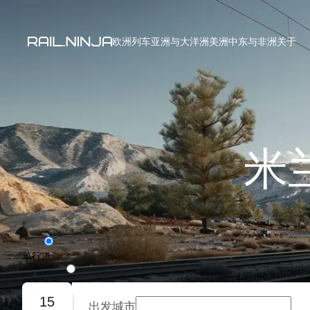
欧洲列车
亚洲与大洋洲
美洲
中东与非洲
关于
米
单行道
往返旅程
15
出发城市