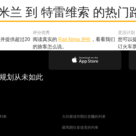
 米兰 到 特雷维索 的热门
评分优秀
灵活计划
并提供超过20
阅读真实的
Rail Ninja 评价
，看看我们
您可以
的旅客怎么说。
订火车
行规划从未如此
列車
大邱廣域市開往首爾的列車
羅馬開往拿坡里的列車