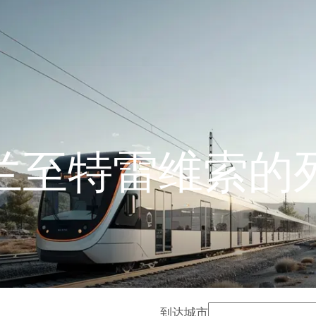
兰至特雷维索的
到达城市