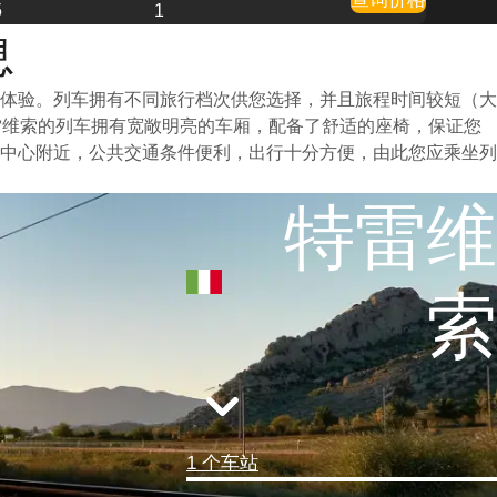
5
1
息
体验。列车拥有不同旅行档次供您选择，并且旅程时间较短（大
雷维索的列车拥有宽敞明亮的车厢，配备了舒适的座椅，保证您
中心附近，公共交通条件便利，出行十分方便，由此您应乘坐列
特雷维
索
1 个车站