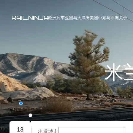
欧洲列车
亚洲与大洋洲
美洲
中东与非洲
关于
米
单行道
往返旅程
13
出发城市