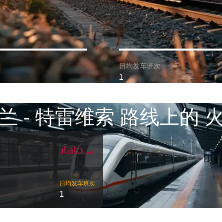
日均发车班次:
1
兰 - 特雷维索 路线上的 
日均发车班次
1