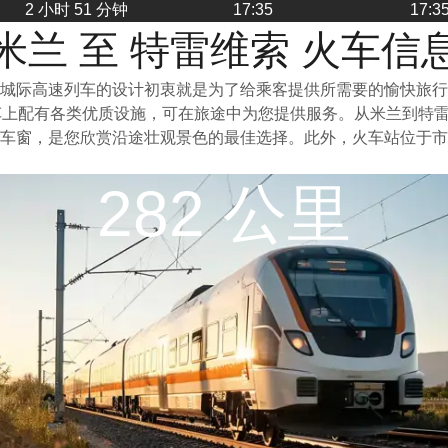
2 小时 51 分钟
17:35
17:3
米兰 至 特雷维索 火车信
城际高速列车的设计初衷就是为了给乘客提供所需要的愉快旅行
车上配有各类优质设施，可在旅途中为您提供服务。从米兰到特
车窗，是您欣赏沿途壮观景色的最佳选择。此外，火车站位于市
282 公里