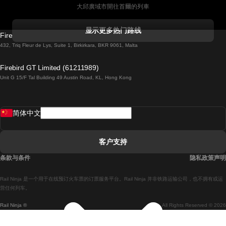
大邱廣域市開往首爾的列車
科克開往都柏林的列車
显示更多热门路线
Firebird GT Limited (OC 1451)
都柏林開往戈尔韦的列車
432, Triq Fleur de Lys, Suite 1, Birkirkara, BKR 9061, Malta
倫敦開往愛丁堡的列車
Firebird GT Limited (61211989)
Unit G 15/F Tal Building 49 Austin Road, KL, Hong Kong
羅馬開往拿坡里的列車
罗瓦涅米開往赫尔辛基的列車
简体中文
里斯本開往拉哥斯的列車
里斯本開往波多的列車
客户支持
里斯本開往科英布拉的列車
条款与条件
隐私政策声明
馬德里開往馬拉加的列車
Rail Ninja 是一个用于在线预订火车票的订票服务平台。Rail Ninja 并非铁路运输公司，也不拥有或运
馬德里開往里斯本的列車
营任何列车。
Rail Ninja ®
All Rights Reserved © 2026
馬德里開往巴塞罗那的列車
馬德里開往塞維亞的列車