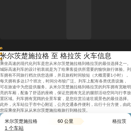
1
米尔茨楚施拉格 至 格拉茨 火车信息
2
3
乘坐高速的现代化列车是您从米尔茨楚施拉格到格拉茨的最佳选择之一。
城际高速列车的设计初衷就是为了给乘客提供所需要的愉快旅行体验。列
车拥有不同旅行档次供您选择，并且旅程时间较短（大概需要1小时），
每天拥有多达17个班次，时间分布较广泛。列车上配有各类优质设施，
可在旅途中为您提供服务。从米尔茨楚施拉格到格拉茨的列车拥有宽敞明
亮的车厢，配备了舒适的座椅，保证您拥有充足的腿部活动空间与行李放
置区域。列车拥有宽阔的全景车窗，是您欣赏沿途壮观景色的最佳选择。
此外，火车站位于市中心附近，公共交通条件便利，出行十分方便，由此
您应乘坐列车从从米尔茨楚施拉格旅行到格拉茨。
60 公里
米尔茨楚施拉格
格拉茨
1 个车站