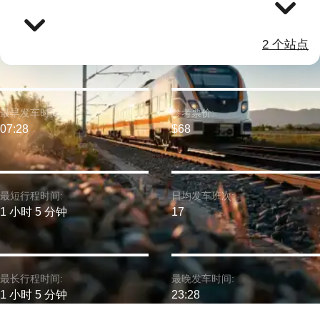
2 个站点
最早发车时间:
参考票价:
07:28
$68
最短行程时间:
日均发车班次:
1 小时 5 分钟
17
最长行程时间:
最晚发车时间:
1 小时 5 分钟
23:28