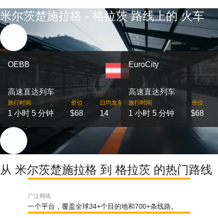
米尔茨楚施拉格 - 格拉茨 路线上的 火车
OEBB
EuroCity
高速直达列车
高速直达列车
旅行时间
价位
日均发车班次
旅行时间
价位
1 小时 5 分钟
$68
14
1 小时 5 分钟
$68
从 米尔茨楚施拉格 到 格拉茨 的热门路线
广泛网络
一个平台，覆盖全球34+个目的地和700+条线路。