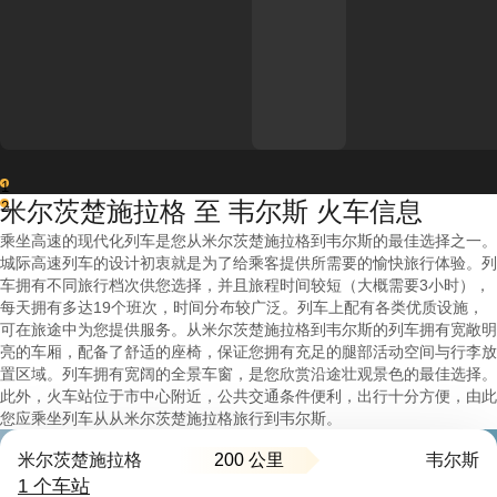
1
米尔茨楚施拉格 至 韦尔斯 火车信息
2
乘坐高速的现代化列车是您从米尔茨楚施拉格到韦尔斯的最佳选择之一。
城际高速列车的设计初衷就是为了给乘客提供所需要的愉快旅行体验。列
车拥有不同旅行档次供您选择，并且旅程时间较短（大概需要3小时），
每天拥有多达19个班次，时间分布较广泛。列车上配有各类优质设施，
可在旅途中为您提供服务。从米尔茨楚施拉格到韦尔斯的列车拥有宽敞明
亮的车厢，配备了舒适的座椅，保证您拥有充足的腿部活动空间与行李放
置区域。列车拥有宽阔的全景车窗，是您欣赏沿途壮观景色的最佳选择。
此外，火车站位于市中心附近，公共交通条件便利，出行十分方便，由此
您应乘坐列车从从米尔茨楚施拉格旅行到韦尔斯。
200 公里
米尔茨楚施拉格
韦尔斯
1 个车站