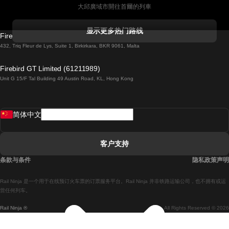
大邱廣域市開往首爾的列車
科克開往都柏林的列車
显示更多热门路线
Firebird GT Limited (OC 1451)
都柏林開往戈尔韦的列車
432, Triq Fleur de Lys, Suite 1, Birkirkara, BKR 9061, Malta
倫敦開往愛丁堡的列車
Firebird GT Limited (61211989)
Unit G 15/F Tal Building 49 Austin Road, KL, Hong Kong
羅馬開往拿坡里的列車
罗瓦涅米開往赫尔辛基的列車
简体中文
里斯本開往拉哥斯的列車
里斯本開往波多的列車
客户支持
里斯本開往科英布拉的列車
条款与条件
隐私政策声明
馬德里開往馬拉加的列車
Rail Ninja 是一个用于在线预订火车票的订票服务平台。Rail Ninja 并非铁路运输公司，也不拥有或运
馬德里開往里斯本的列車
营任何列车。
Rail Ninja ®
All Rights Reserved © 2026
馬德里開往巴塞罗那的列車
馬德里開往塞維亞的列車