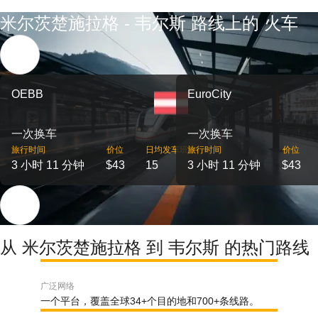
米尔茨楚施拉格 - 韦尔斯 路线上的 火车
OEBB
EuroCity
一次换车
一次换车
旅行时间
价位
日均发车班次
旅行时间
价位
3 小时 11 分钟
$43
15
3 小时 11 分钟
$43
从 米尔茨楚施拉格 到 韦尔斯 的热门路线
广泛网络
一个平台，覆盖全球34+个目的地和700+条线路。