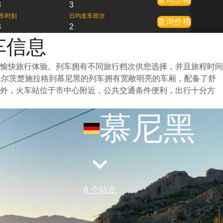
8
3
车时刻
日均发车班次
查询价格
3
2
车信息
愉快旅行体验。列车拥有不同旅行档次供您选择，并且旅程时间
米尔茨楚施拉格到慕尼黑的列车拥有宽敞明亮的车厢，配备了舒
此外，火车站位于市中心附近，公共交通条件便利，出行十分方
慕尼黑
6 个站点