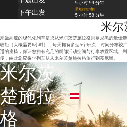
5 小时 59 分钟
最短行程时间
下午出发
5 小时 58 分钟
米尔
乘坐高速的现代化列车是您从米尔茨楚施拉格到慕尼黑的最佳选
较短（大概需要6小时），每天拥有多达5个班次，时间分布较
适的座椅，保证您拥有充足的腿部活动空间与行李放置区域。
便，由此您应乘坐列车从从米尔茨楚施拉格旅行到慕尼黑。
米尔茨
楚施拉
格