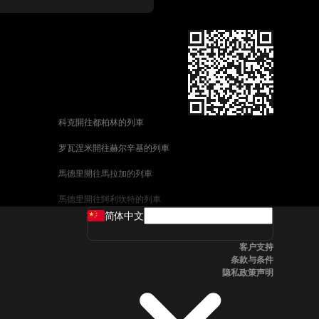
科克開往都柏林的列車
罗瓦涅米開往赫尔辛基的列車
馬德里開往馬拉加的列車
馬德里開往阿利坎特的列車
简体中文
巴塞罗那開往馬拉加的列車
客户支持
釜山開往天安市的列車
条款与条件
隐私政策声明
维也纳開往萨尔茨堡的列車
首爾開往釜山的列車