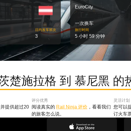
EuroCity
一次换车
日均发车班次
旅行时间
3
5 小时 59 分钟
茨楚施拉格 到 慕尼黑 
评分优秀
灵活计划
并提供超过20
阅读真实的
Rail Ninja 评价
，看看我们
您可以
的旅客怎么说。
订火车