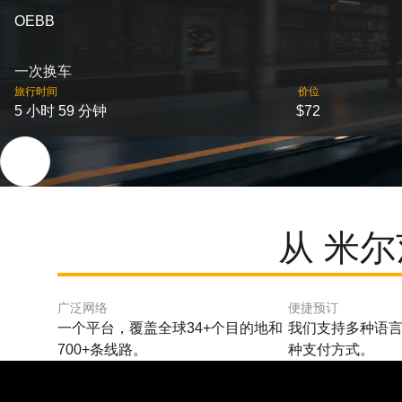
OEBB
一次换车
旅行时间
价位
5 小时 59 分钟
$72
从 米尔
广泛网络
便捷预订
一个平台，覆盖全球34+个目的地和
我们支持多种语言
700+条线路。
种支付方式。