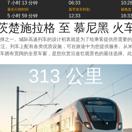
7 小时 13 分钟
06:33
10:2
最长行程时间
最早发车时刻
最晚发
5 小时 59 分钟
12:33
16:3
茨楚施拉格 至 慕尼黑 火
择之一。城际高速列车的设计初衷就是为了给乘客提供所需要的
广泛。列车上配有各类优质设施，可在旅途中为您提供服务。从
列车拥有宽阔的全景车窗，是您欣赏沿途壮观景色的最佳选择。
313 公里