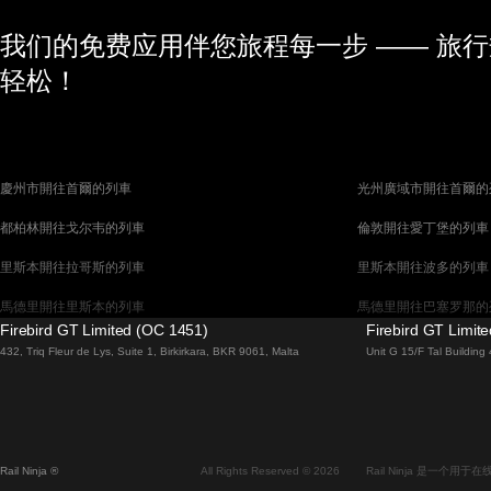
我们的免费应用伴您旅程每一步 —— 旅
轻松！
慶州市開往首爾的列車
光州廣域市開往首爾的
都柏林開往戈尔韦的列車
倫敦開往愛丁堡的列車
里斯本開往拉哥斯的列車
里斯本開往波多的列車
馬德里開往里斯本的列車
馬德里開往巴塞罗那的
Firebird GT Limited (OC 1451)
Firebird GT Limit
馬拉加開往馬德里的列車
巴塞罗那開往馬德里的
432, Triq Fleur de Lys, Suite 1, Birkirkara, BKR 9061, Malta
Unit G 15/F Tal Buildin
威尼斯開往佛羅倫斯的列車
威尼斯開往羅馬的列車
釜山開往首爾的列車
布拉提斯拉瓦開往布達
维也纳開往布拉格的列車
首爾開往蔚山廣域市的
Rail Ninja ®
All Rights Reserved © 2026
Rail Ninja 是一个