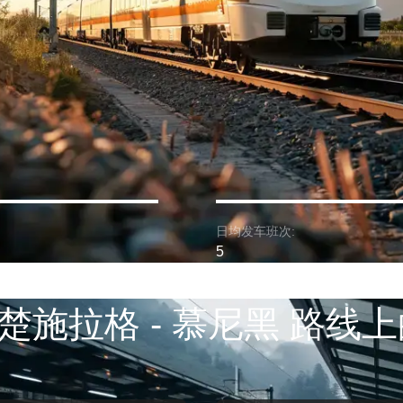
日均发车班次:
5
楚施拉格 - 慕尼黑 路线上