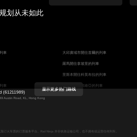
行规划从未如此
列車
大邱廣域市開往首爾的列車
羅馬開往拿坡里的列車
里斯本開往科英布拉的列車
列車
馬德里開往塞維亞的列車
显示更多热门路线
ed (61211989)
列車
巴塞罗那開往塞維亞的列車
g 49 Austin Road, KL, Hong Kong
柏林開往布拉格的列車
佩斯的列車
维也纳開往布達佩斯的列車
列車
首爾開往大邱廣域市的列車
用于在线预订火车票的订票服务平台。Rail Ninja 并非铁路运输公司，也不拥有或运营任何列车。