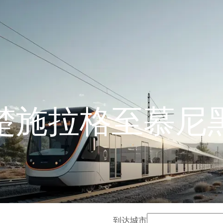
楚施拉格至慕尼
到达城市