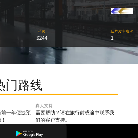
价位
日均发车班次
$244
1
的热门路线
真人支持
提前一年便捷预
需要帮助？请在旅行前或途中联系我
票！
们的客户支持。