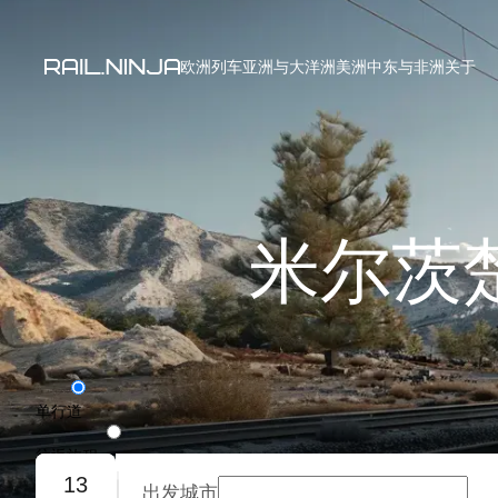
欧洲列车
亚洲与大洋洲
美洲
中东与非洲
关于
米尔茨
单行道
往返旅程
13
出发城市