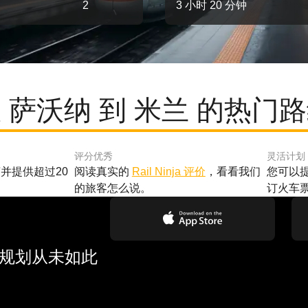
2
3 小时 20 分钟
 萨沃纳 到 米兰 的热门
评分优秀
灵活计划
并提供超过20
阅读真实的
Rail Ninja 评价
，看看我们
您可以
的旅客怎么说。
订火车
行规划从未如此