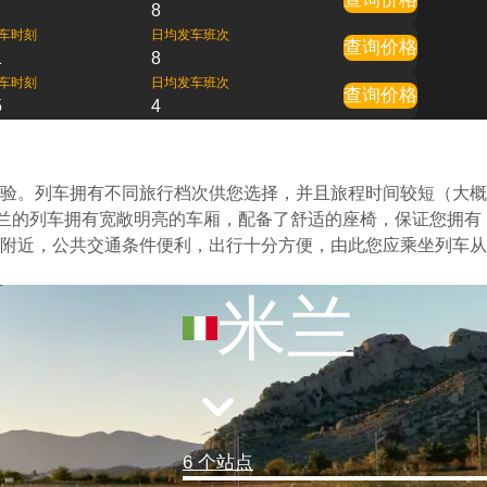
1
8
车时刻
日均发车班次
查询价格
1
8
车时刻
日均发车班次
查询价格
5
4
验。列车拥有不同旅行档次供您选择，并且旅程时间较短（大概
米兰的列车拥有宽敞明亮的车厢，配备了舒适的座椅，保证您拥有
附近，公共交通条件便利，出行十分方便，由此您应乘坐列车从
米兰
6 个站点