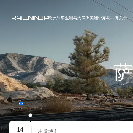
欧洲列车
亚洲与大洋洲
美洲
中东与非洲
关于
萨
单行道
往返旅程
14
出发城市