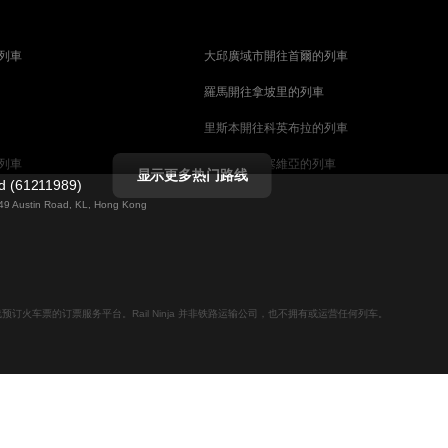
列車
大邱廣域市開往首爾的列車
羅馬開往拿坡里的列車
里斯本開往科英布拉的列車
列車
馬德里開往塞維亞的列車
显示更多热门路线
ed (61211989)
列車
巴塞罗那開往塞維亞的列車
g 49 Austin Road, KL, Hong Kong
柏林開往布拉格的列車
佩斯的列車
维也纳開往布達佩斯的列車
列車
首爾開往大邱廣域市的列車
用于在线预订火车票的订票服务平台。Rail Ninja 并非铁路运输公司，也不拥有或运营任何列车。
列車
愛丁堡開往倫敦的列車
列車
中央車站開往斯德哥爾摩的列車
天安市開往釜山的列車