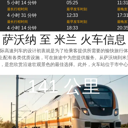
5 小时 14 分钟
05:25
11:3
最长行程时间
最早发车时刻
最晚发
4 小时 31 分钟
12:33
17:3
最长行程时间
最早发车时刻
最晚发
4 小时 14 分钟
18:33
20:3
萨沃纳 至 米兰 火车信息
际高速列车的设计初衷就是为了给乘客提供所需要的愉快旅行体
车上配有各类优质设施，可在旅途中为您提供服务。从萨沃纳到
，是您欣赏沿途壮观景色的最佳选择。此外，火车站位于市中心
141 公里