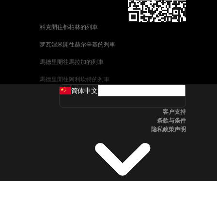
科克開往都柏林的列車
罗瓦涅米開往赫尔辛基的列車
馬德里開往馬拉加的列車
馬德里開往阿利坎特的列車
简体中文
巴塞罗那開往馬拉加的列車
客户支持
釜山開往天安市的列車
条款与条件
隐私政策声明
维也纳開往萨尔茨堡的列車
首爾開往釜山的列車
哥德堡開往斯德哥爾摩的列車
萨尔茨堡開往维也纳的列車
坎培拉開往雪梨的列車