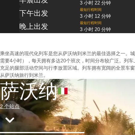
3 小时 22 分钟
最短行程时间
下午出发
3 小时 12 分钟
最短行程时间
晚上出发
3 小时 20 分钟
乘坐高速的现代化列车是您从萨沃纳到米兰的最佳选择之一。城
需要4小时），每天拥有多达20个班次，时间分布较广泛。列
充足的腿部活动空间与行李放置区域。列车拥有宽阔的全景车窗
从萨沃纳旅行到米兰。
萨沃纳
2 个站点