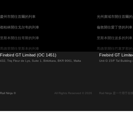
慶州市開往首爾的列車
光州廣域市開往首爾的
都柏林開往戈尔韦的列車
倫敦開往愛丁堡的列車
里斯本開往拉哥斯的列車
里斯本開往波多的列車
馬德里開往里斯本的列車
馬德里開往巴塞罗那的
Firebird GT Limited (OC 1451)
Firebird GT Limit
馬拉加開往馬德里的列車
巴塞罗那開往馬德里的
432, Triq Fleur de Lys, Suite 1, Birkirkara, BKR 9061, Malta
Unit G 15/F Tal Buildin
威尼斯開往佛羅倫斯的列車
威尼斯開往羅馬的列車
釜山開往首爾的列車
布拉提斯拉瓦開往布達
维也纳開往布拉格的列車
首爾開往蔚山廣域市的
Rail Ninja ®
All Rights Reserved © 2026
Rail Ninja 是一个
斯德哥爾摩開往哥本哈根的列車
阿利坎特開往馬德里的
中央車站開往卑尔根的列車
中央車站開往弗拉姆的
全州開往首爾的列車
昌原市開往首爾的列車