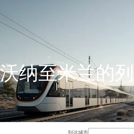
沃纳至米兰的列
到达城市