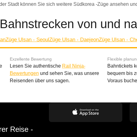
 der Stadt können Sie sich weitere Südkorea -Züge ansehen un
 Bahnstrecken von und n
san
Züge Ulsan - Seoul
Züge Ulsan - Daejeon
Züge Ulsan - Ch
Exzellente Bewertung
Flexible planu
e
Lesen Sie authentische
Rail Ninja-
Bahntickets 
Bewertungen
und sehen Sie, was unsere
bequem bis z
Reisenden über uns sagen.
Voraus buche
rer Reise -