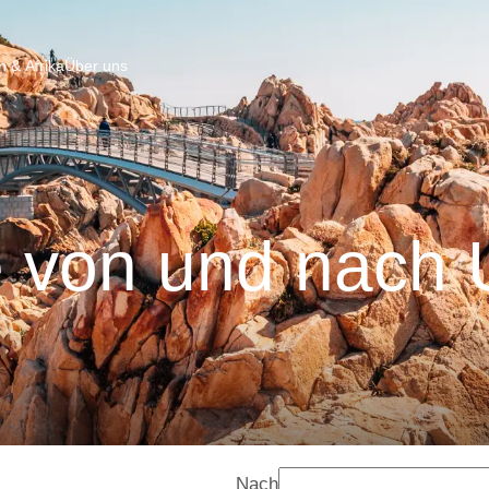
 & Afrika
Über uns
 von und nach 
Nach