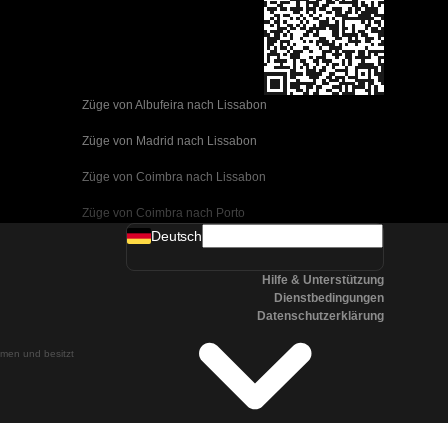
Züge von Albufeira nach Lissabon
Züge von Madrid nach Lissabon
Züge von Coimbra nach Lissabon
Züge von Coimbra nach Porto
Deutsch
Züge von Valencia nach Barcelona
Hilfe & Unterstützung
Züge von Sevilla nach Barcelona
Dienstbedingungen
Datenschutzerklärung
Züge von Malaga nach Barcelona
ehmen und besitzt
Züge von Malaga nach Madrid
Züge von Cordoba nach Madrid
Züge von San Sebastian nach Madrid