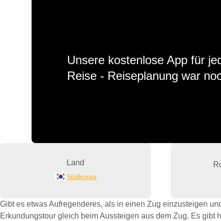
Unsere kostenlose App für jed
Reise - Reiseplanung war noc
Land
Ro
Südkorea
Gibt es etwas Aufregenderes, als in einen Zug einzusteigen un
Erkundungstour gleich beim Aussteigen aus dem Zug. Es gibt hi