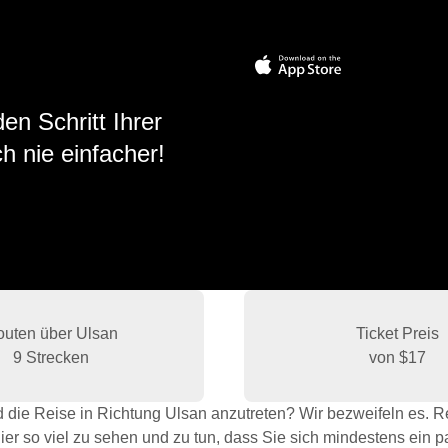
en Schritt Ihrer
h nie einfacher!
uten über Ulsan
Ticket Preis
9 Strecken
von
$17
d die Reise in Richtung Ulsan anzutreten? Wir bezweifeln es. 
er so viel zu sehen und zu tun, dass Sie sich mindestens ein 