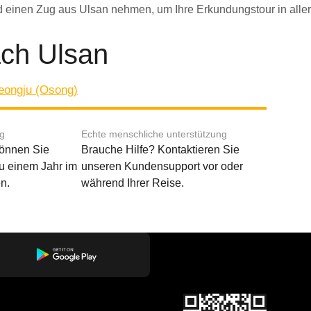
d einen Zug aus Ulsan nehmen, um Ihre Erkundungstour in aller
ach Ulsan
eongju (Osong)
ng
Echte menschliche unterstützung
können Sie
Brauche Hilfe? Kontaktieren Sie
u einem Jahr im
unseren Kundensupport vor oder
n.
während Ihrer Reise.