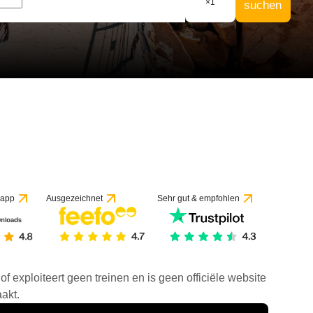
×
1
suchen
 app
Ausgezeichnet
Sehr gut & empfohlen
f exploiteert geen treinen en is geen officiële website
akt.