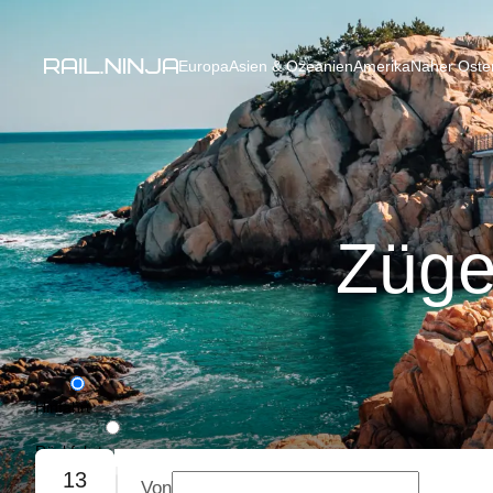
Europa
Asien & Ozeanien
Amerika
Naher Osten
Züge
Hinfahrt
Rückfahrt
13
Von