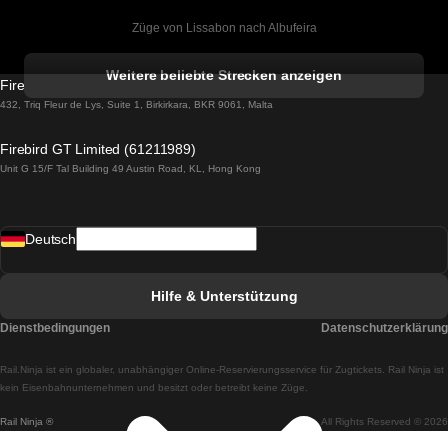
Züge von Lissabon nach Albufeira
Züge von Albufeira nach Lissabon
Weitere beliebte Strecken anzeigen
Firebird GT Limited (OC 1451)
Züge von Lissabon nach Lagos
432, Triq Fleur de Lys, Suite 1, Birkirkara, BKR 9061, Malta
Züge von Lagos nach Lissabon
Firebird GT Limited (61211989)
Unit G 15/F Tal Building 49 Austin Road, KL, Hong Kong
Züge von Lissabon nach Madrid
Züge von Madrid nach Lissabon
Deutsch
Züge von Lissabon nach Faro
Züge von Faro nach Lissabon
Hilfe & Unterstützung
Züge von Lissabon nach Coimbra
Dienstbedingungen
Datenschutzerklärung
Züge von Coimbra nach Lissabon
Rail.Ninja ist ein globaler, unabhängiger Online-Reservierungsservice für Zugtickets. Rail Ninja ist
Züge von Lissabon nach Braga
kein Eisenbahnunternehmen und besitzt oder betreibt keine Züge.
Rail Ninja ®
All Rights Reserved © 2026
Züge von Braga nach Lissabon