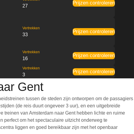
Prijzen controleren
27
Vertrekken
Prijzen controleren
33
Vertrekken
Prijzen controleren
16
Vertrekken
Prijzen controleren
3
aar Gent
heidstreinen tussen de steden zijn ontworpen om de passagiers
tijden (de reis duurt ongeveer 3 uur), en een uitgebreide
t. De treinen van Amsterdam naar Gent hebben lichte en ruime
 perfect om het spectaculaire uitzicht onderweg te
scentra liggen en goed bereikbaar zijn met het openbaar