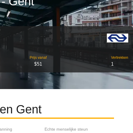
 - Gent
Prijs vanaf
Vertrekken
$51
1
 en Gent
lanning
Echte menselijke steun