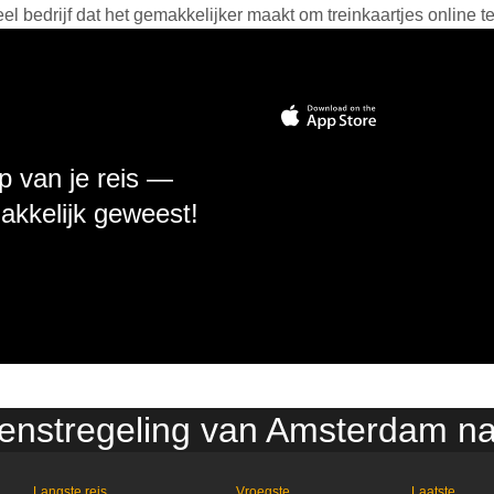
 bedrijf dat het gemakkelijker maakt om treinkaartjes online t
p van je reis —
makkelijk geweest!
ienstregeling van Amsterdam n
Langste reis
Vroegste
Laatste