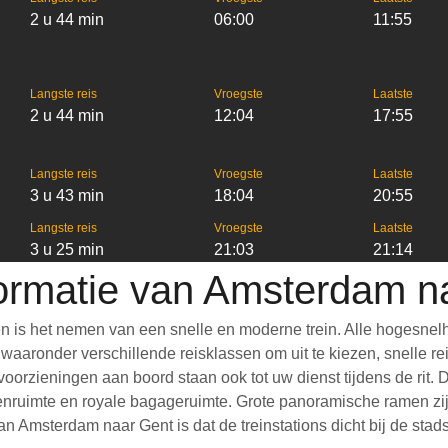
2 u 44 min
06:00
11:55
Langste reis
Vroegste
Laatste
2 u 44 min
12:04
17:55
Langste reis
Vroegste
Laatste
3 u 43 min
18:04
20:55
Langste reis
Vroegste
Laatste
3 u 25 min
21:03
21:14
formatie van Amsterdam n
 is het nemen van een snelle en moderne trein. Alle hogesnel
aronder verschillende reisklassen om uit te kiezen, snelle reis
e voorzieningen aan boord staan ook tot uw dienst tijdens de ri
nruimte en royale bagageruimte. Grote panoramische ramen zijn
n Amsterdam naar Gent is dat de treinstations dicht bij de stad