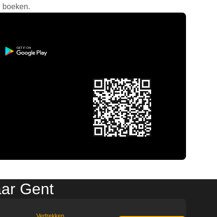
e boeken.
aar Gent
Vertrekken