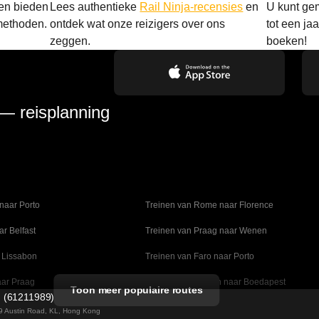
 en bieden
Lees authentieke
Rail Ninja-recensies
en
U kunt gem
methoden.
ontdek wat onze reizigers over ons
tot een ja
zeggen.
boeken!
 — reisplanning
naar Porto
Treinen van Rome naar Florence
ar Belfast
Treinen van Praag naar Wenen
 Lissabon
Treinen van Faro naar Porto
aar Praag
Treinen van Wenen naar Boedapest
Toon meer populaire routes
d (61211989)
naar Madrid
Treinen van Valencia naar Barcelona
 49 Austin Road, KL, Hong Kong