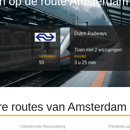
n op de route Amsterdam
Dutch Railways
Train met 2 wijzigingen
Vertrekken
Reistijd
50
3 u 25 min
re routes van Amsterdam
Uitstekende Beoordeling
Flexibele p