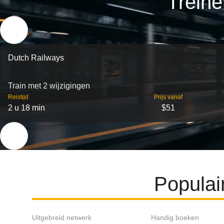
Treine
Dutch Railways
Train met 2 wijzigingen
Reistijd
Prijs vanaf
2 u 18 min
$51
Populai
Uitgebreid netwerk
Handig boeken