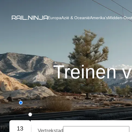
Europa
Azië & Oceanië
Amerika’s
Midden-Oost
Treinen 
Eénrichtingsverkeer
Retourvlucht
13
Vertrekstad