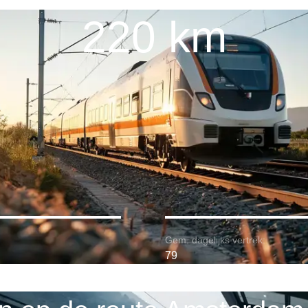
220 km
Gem. dagelijks vertrek:
79