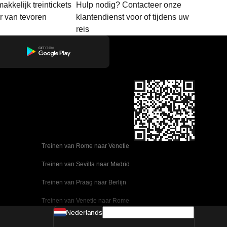
akkelijk treintickets
Hulp nodig? Contacteer onze
ar van tevoren
klantendienst voor of tijdens uw
reis
Treinen van Rome naar Venetie
Treinen van Sevilla naar Madrid
Treinen van Praag naar Berlijn
Treinen van Venetie naar Rome
Nederlands
Treinen van Ulsan naar Seoel