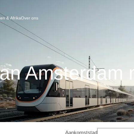
en & Afrika
Over ons
van Amsterdam 
Aankomststad