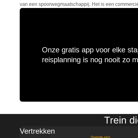
van een spoorwegmaatschappij. Het is een commercieel
Onze gratis app voor elke sta
reisplanning is nog nooit zo 
Trein d
Vertrekken
Snelste reis