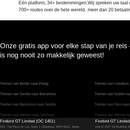
Eén platform, 34+ bestemmingen,
Wij spreken uw taal
700+ routes over de hele wereld.
meer dan 20 betaal
Onze gratis app voor elke stap van je reis
is nog nooit zo makkelijk geweest!
Treinen van Berlijn naar Praag
Treinen van Lissabon 
Treinen van Sevilla naar Barcelona
Treinen van Dublin na
Treinen van Barcelona naar Sevilla
Treinen van Faro naar
Treinen van Wenen naar Salzburg
Treinen van Wenen n
Firebird GT Limited (OC 1451)
Firebird GT Limite
Treinen van Venetie naar Florence
Treinen van Valencia 
432, Triq Fleur de Lys, Suite 1, Birkirkara, BKR 9061, Malta
Unit G 15/F Tal Building