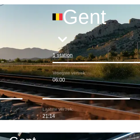
Gent
1 station
Vroegste vertrek:
06:00
Laatste vertrek:
21:14