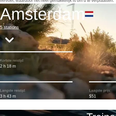
vervoer, waardoor het heel gemakkelijk is om u te verplaatsen.
Amsterdam
5 stations
Kortste reistijd:
2 h 18 m
Langste reistijd:
Laagste prijs:
3 h 43 m
$51