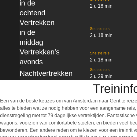
in de
2 u 18 min
ochtend
Vertrekken
Snelste reis
in de
2 u 18 min
middag
Vertrekken’s
Snelste reis
2 u 18 min
avonds
Snelste reis
Nachtvertrekken
2 u 29 min
Treinin
Een van de beste keuzes om van Amsterdam naar Gent te reizen
alles te bieden wat ze nodig hebben voor een aangename reis, wa
dienstregeling met tot 79 dagelijkse vertrektijden. Fantastisch
wagons, voorzien van comfortabele stoelen, en bieden veel bee
bewonderen. Een andere reden om te kiezen voor een treinrit va