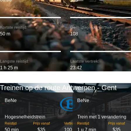
Kortste reistijd:
Gem. dagelijks vertrek:
50 m
108
Langste reistijd:
Laatste vertrek:
1 h 25 m
23:42
Treinen op de route Antwerpen - Gent
BeNe
BeNe
Hogesnelheidstrein
Trein met 1 verandering
Reistijd
Prijs vanaf
Vertrekken
Reistijd
Prijs vanaf
50 min
$35
100
1 u 7 min
$35