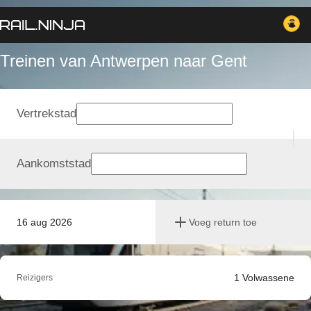
Treinen van Antwerpen naar Gent
Vertrekstad
Aankomststad
16 aug 2026
Voeg return toe
1
Volwassene
Reizigers