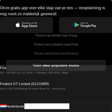
Onze gratis app voor elke stap van je reis — reisplanning is
nog nooit zo makkelijk geweest!
Treinen van Berlijn naar Praag
Treinen van Lissabon naar Porto
Treinen van Rome naar Florence
Treinen van Rome naar Venetie
Toon meer populaire routes
Firebird GT Limited (OC 1451)
Treinen van Sevilla naar Barcelona
432, Triq Fleur de Lys, Suite 1, Birkirkara, BKR 9061, Malta
Treinen van Dublin naar Belfast
Firebird GT Limited (61211989)
Unit G 15/F Tal Building 49 Austin Road, KL, Hong Kong
Treinen van Praag naar Wenen
Treinen van Sevilla naar Madrid
Nederlands
Treinen van Barcelona naar Sevilla