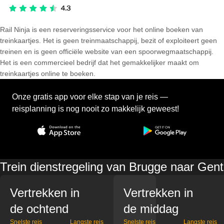
Rail Ninja is een reserveringsservice voor het online boeken van
treinkaartjes. Het is geen treinmaatschappij, bezit of exploiteert geen
treinen en is geen officiële website van een spoorwegmaatschappij.
Het is een commercieel bedrijf dat het gemakkelijker maakt om
treinkaartjes online te boeken.
Onze gratis app voor elke stap van je reis —
reisplanning is nog nooit zo makkelijk geweest!
Trein dienstregeling van Brugge naar Gent
Vertrekken in
Vertrekken in
de ochtend
de middag
Snelste reis
Langste reis
Snelste reis
Langste reis