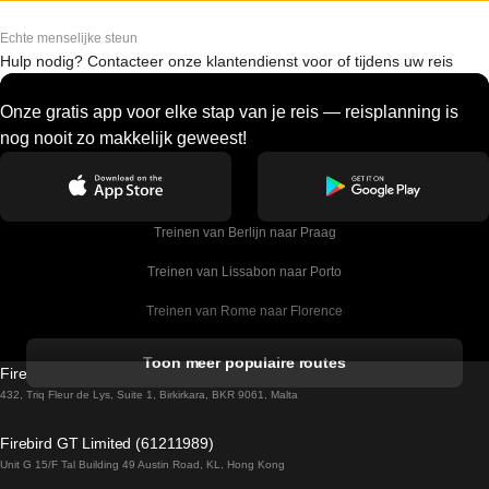
Echte menselijke steun
Hulp nodig? Contacteer onze klantendienst voor of tijdens uw reis
Onze gratis app voor elke stap van je reis — reisplanning is
nog nooit zo makkelijk geweest!
Treinen van Berlijn naar Praag
Treinen van Lissabon naar Porto
Treinen van Rome naar Florence
Treinen van Rome naar Venetie
Toon meer populaire routes
Firebird GT Limited (OC 1451)
Treinen van Sevilla naar Barcelona
432, Triq Fleur de Lys, Suite 1, Birkirkara, BKR 9061, Malta
Treinen van Dublin naar Belfast
Firebird GT Limited (61211989)
Unit G 15/F Tal Building 49 Austin Road, KL, Hong Kong
Treinen van Praag naar Wenen