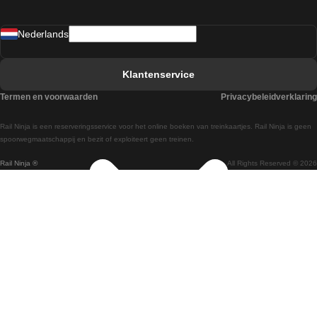
Treinen van Sevilla naar Madrid
Nederlands
Treinen van Barcelona naar Sevilla
Treinen van Faro naar Lissabon
Klantenservice
Treinen van Faro naar Porto
Termen en voorwaarden
Privacybeleidverklaring
Treinen van Praag naar Berlijn
Rail Ninja is een reserveringsservice voor het online boeken van treinkaartjes. Rail Ninja is geen
Treinen van Wenen naar Salzburg
spoorwegmaatschappij en bezit of exploiteert geen treinen.
Rail Ninja ®
All Rights Reserved © 2026
Treinen van Wenen naar Praag
Treinen van Wenen naar Boedapest
Treinen van Venetie naar Rome
Treinen van Venetie naar Florence
Treinen van Valencia naar Madrid
Treinen van Valencia naar Barcelona