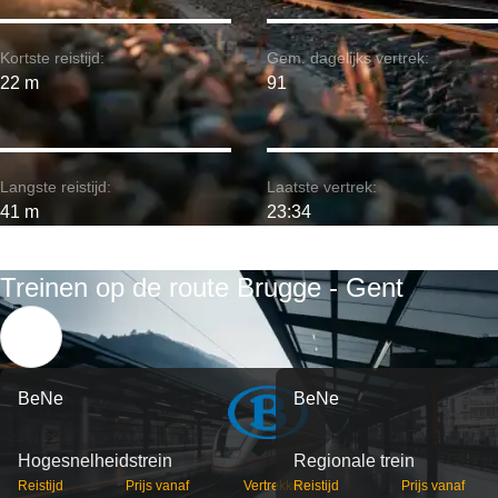
Kortste reistijd:
Gem. dagelijks vertrek:
22 m
91
Langste reistijd:
Laatste vertrek:
41 m
23:34
Treinen op de route Brugge - Gent
BeNe
BeNe
Hogesnelheidstrein
Regionale trein
Reistijd
Prijs vanaf
Vertrekken
Reistijd
Prijs vanaf