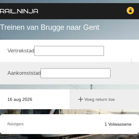
Treinen van Brugge naar Gent
Vertrekstad
Aankomststad
16 aug 2026
Voeg return toe
1
Volwassene
Reizigers