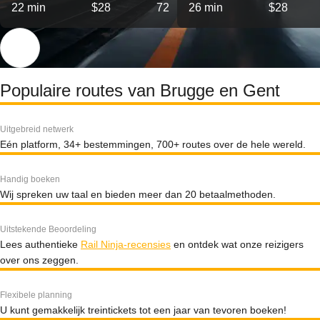
22 min
$28
72
26 min
$28
Populaire routes van Brugge en Gent
Uitgebreid netwerk
Eén platform, 34+ bestemmingen, 700+ routes over de hele wereld.
Handig boeken
Wij spreken uw taal en bieden meer dan 20 betaalmethoden.
Uitstekende Beoordeling
Lees authentieke
Rail Ninja-recensies
en ontdek wat onze reizigers
over ons zeggen.
Flexibele planning
U kunt gemakkelijk treintickets tot een jaar van tevoren boeken!