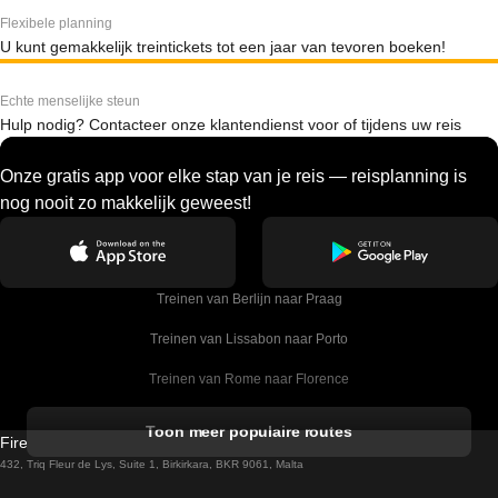
Flexibele planning
U kunt gemakkelijk treintickets tot een jaar van tevoren boeken!
Echte menselijke steun
Hulp nodig? Contacteer onze klantendienst voor of tijdens uw reis
Onze gratis app voor elke stap van je reis — reisplanning is
nog nooit zo makkelijk geweest!
Treinen van Berlijn naar Praag
Treinen van Lissabon naar Porto
Treinen van Rome naar Florence
Treinen van Rome naar Venetie
Toon meer populaire routes
Firebird GT Limited (OC 1451)
Treinen van Sevilla naar Barcelona
432, Triq Fleur de Lys, Suite 1, Birkirkara, BKR 9061, Malta