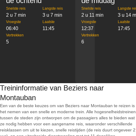
de ochtend
de middag
Snelste reis
Langste reis
Snelste reis
Langste re
2 u 7 min
3 u 7 min
2 u 11 min
3 u 14 m
Vroegste
Laatste
Vroegste
Laatste
06:40
11:45
12:37
17:45
Vertrekken
Vertrekken
5
6
Treininformatie van Beziers naar
Montauban
Een van de beste keuzes om van Beziers naar Montauban te reizen is
het nemen van een snelle en moderne trein. Alle hogesnelheidstreinen
tussen de steden zijn ontworpen om de passagiers alles te bieden wat
ze nodig hebben voor een aangename reis, waaronder verschillende
reisklassen om uit te kiezen, snelle reistijden (de reis duurt ongeveer 2