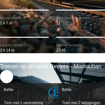
Kortste reistijd:
Gem. dagelijks vertrek:
2 h 7 m
11
Langste reistijd:
Laatste vertrek:
3 h 14 m
17:45
Treinen op de route Beziers - Montauban
BeNe
BeNe
Trein met 1 verandering
Train met 2 wijzigingen