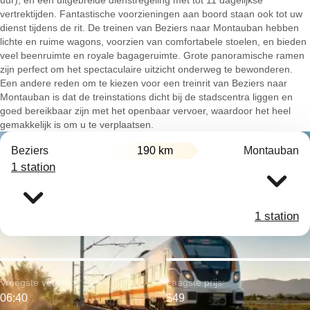
uur), en een uitgebreide dienstregeling met tot 11 dagelijkse
vertrektijden. Fantastische voorzieningen aan boord staan ook tot uw
dienst tijdens de rit. De treinen van Beziers naar Montauban hebben
lichte en ruime wagons, voorzien van comfortabele stoelen, en bieden
veel beenruimte en royale bagageruimte. Grote panoramische ramen
zijn perfect om het spectaculaire uitzicht onderweg te bewonderen.
Een andere reden om te kiezen voor een treinrit van Beziers naar
Montauban is dat de treinstations dicht bij de stadscentra liggen en
goed bereikbaar zijn met het openbaar vervoer, waardoor het heel
gemakkelijk is om u te verplaatsen.
Beziers
190 km
Montauban
1 station
1 station
Vroegste vertrek:
Laagste prijs:
06:40
$49