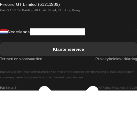
Treinen van Dublin naar Belfast
Firebird GT Limited (61211989)
Unit G 15/F Tal Building 49 Austin Road, KL, Hong Kong
Treinen van Praag naar Wenen
Treinen van Sevilla naar Madrid
Nederlands
Treinen van Barcelona naar Sevilla
Treinen van Faro naar Lissabon
Klantenservice
Treinen van Faro naar Porto
Termen en voorwaarden
Privacybeleidverklaring
Treinen van Praag naar Berlijn
Rail Ninja is een reserveringsservice voor het online boeken van treinkaartjes. Rail Ninja is geen
Treinen van Wenen naar Salzburg
spoorwegmaatschappij en bezit of exploiteert geen treinen.
Rail Ninja ®
All Rights Reserved © 2026
Treinen van Wenen naar Praag
Treinen van Wenen naar Boedapest
Treinen van Venetie naar Rome
Treinen van Venetie naar Florence
Treinen van Valencia naar Madrid