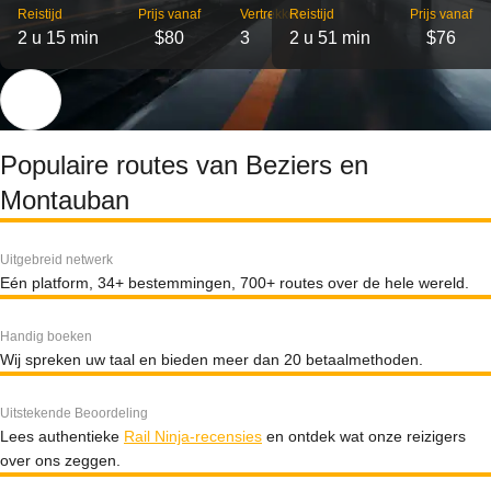
Reistijd
Prijs vanaf
Vertrekken
Reistijd
Prijs vanaf
2 u 15 min
$80
3
2 u 51 min
$76
Populaire routes van Beziers en
Montauban
Uitgebreid netwerk
Eén platform, 34+ bestemmingen, 700+ routes over de hele wereld.
Handig boeken
Wij spreken uw taal en bieden meer dan 20 betaalmethoden.
Uitstekende Beoordeling
Lees authentieke
Rail Ninja-recensies
en ontdek wat onze reizigers
over ons zeggen.