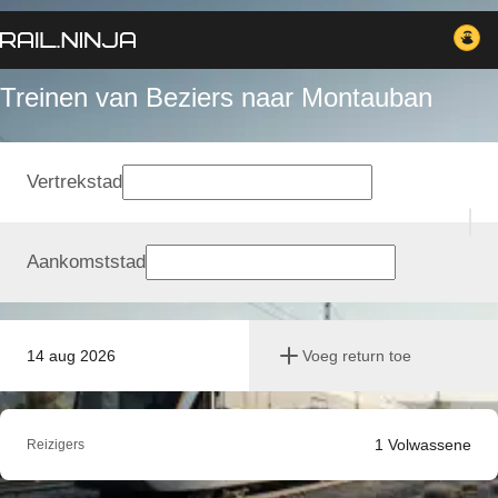
Treinen van Beziers naar Montauban
Vertrekstad
Aankomststad
14 aug 2026
Voeg return toe
1
Volwassene
Reizigers