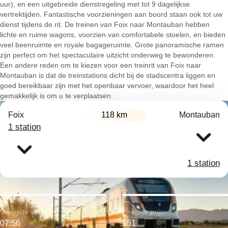
uur), en een uitgebreide dienstregeling met tot 9 dagelijkse
vertrektijden. Fantastische voorzieningen aan boord staan ook tot uw
dienst tijdens de rit. De treinen van Foix naar Montauban hebben
lichte en ruime wagons, voorzien van comfortabele stoelen, en bieden
veel beenruimte en royale bagageruimte. Grote panoramische ramen
zijn perfect om het spectaculaire uitzicht onderweg te bewonderen.
Een andere reden om te kiezen voor een treinrit van Foix naar
Montauban is dat de treinstations dicht bij de stadscentra liggen en
goed bereikbaar zijn met het openbaar vervoer, waardoor het heel
gemakkelijk is om u te verplaatsen.
Foix
118 km
Montauban
1 station
1 station
Vroegste vertrek:
Laagste prijs:
07:56
$51