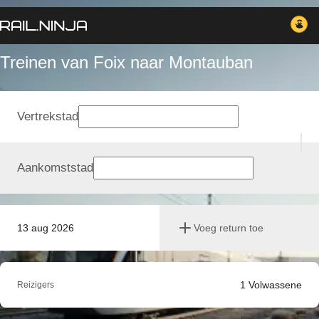
Treinen van Foix naar Montauban
Vertrekstad
Aankomststad
13 aug 2026
Voeg return toe
1
Volwassene
Reizigers