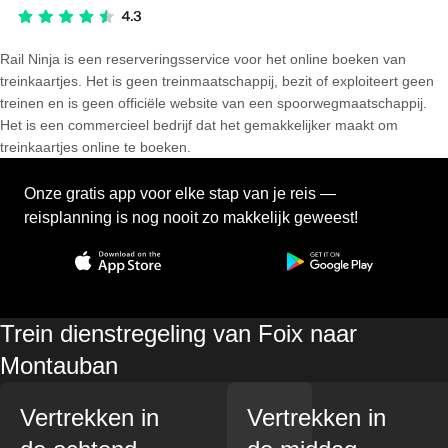
Rail Ninja is een reserveringsservice voor het online boeken van
treinkaartjes. Het is geen treinmaatschappij, bezit of exploiteert geen
treinen en is geen officiële website van een spoorwegmaatschappij.
Het is een commercieel bedrijf dat het gemakkelijker maakt om
treinkaartjes online te boeken.
Onze gratis app voor elke stap van je reis —
reisplanning is nog nooit zo makkelijk geweest!
Trein dienstregeling van Foix naar
Montauban
Vertrekken in
Vertrekken in