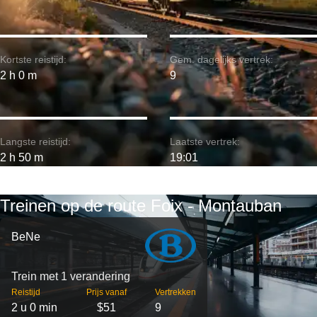
Kortste reistijd:
Gem. dagelijks vertrek:
2 h 0 m
9
Langste reistijd:
Laatste vertrek:
2 h 50 m
19:01
Treinen op de route Foix - Montauban
BeNe
Trein met 1 verandering
Reistijd
Prijs vanaf
Vertrekken
2 u 0 min
$51
9