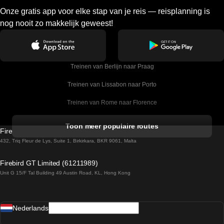
Onze gratis app voor elke stap van je reis — reisplanning is
nog nooit zo makkelijk geweest!
Treinen van Berlijn naar Praag
Treinen van Lissabon naar Porto
Treinen van Rome naar Florence
Treinen van Rome naar Venetie
Toon meer populaire routes
Firebird GT Limited (OC 1451)
Treinen van Sevilla naar Barcelona
432, Triq Fleur de Lys, Suite 1, Birkirkara, BKR 9061, Malta
Treinen van Dublin naar Belfast
Firebird GT Limited (61211989)
Unit G 15/F Tal Building 49 Austin Road, KL, Hong Kong
Treinen van Praag naar Wenen
Treinen van Sevilla naar Madrid
Nederlands
Treinen van Barcelona naar Sevilla