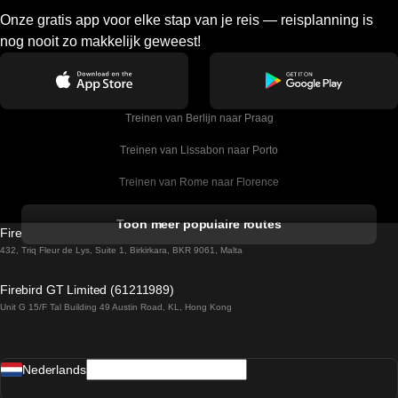
Onze gratis app voor elke stap van je reis — reisplanning is
nog nooit zo makkelijk geweest!
Treinen van Berlijn naar Praag
Treinen van Lissabon naar Porto
Treinen van Rome naar Florence
Treinen van Rome naar Venetie
Toon meer populaire routes
Firebird GT Limited (OC 1451)
Treinen van Sevilla naar Barcelona
432, Triq Fleur de Lys, Suite 1, Birkirkara, BKR 9061, Malta
Treinen van Dublin naar Belfast
Firebird GT Limited (61211989)
Unit G 15/F Tal Building 49 Austin Road, KL, Hong Kong
Treinen van Praag naar Wenen
Treinen van Sevilla naar Madrid
Nederlands
Treinen van Barcelona naar Sevilla