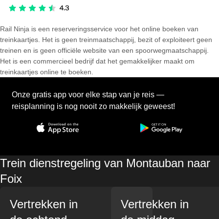
Rail Ninja is een reserveringsservice voor het online boeken van
treinkaartjes. Het is geen treinmaatschappij, bezit of exploiteert geen
treinen en is geen officiële website van een spoorwegmaatschappij.
Het is een commercieel bedrijf dat het gemakkelijker maakt om
treinkaartjes online te boeken.
Onze gratis app voor elke stap van je reis —
reisplanning is nog nooit zo makkelijk geweest!
Trein dienstregeling van Montauban naar
Foix
Vertrekken in
Vertrekken in