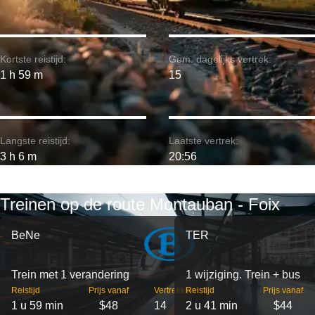
Kortste reistijd:
Gem. dagelijks vertrek:
1 h 59 m
15
Langste reistijd:
Laatste vertrek:
3 h 6 m
20:56
Treinen op de route Montauban - Foix
BeNe
TER
Trein met 1 verandering
1 wijziging. Trein + bus
Reistijd
Prijs vanaf
Vertrekken
Reistijd
Prijs vanaf
1 u 59 min
$48
14
2 u 41 min
$44