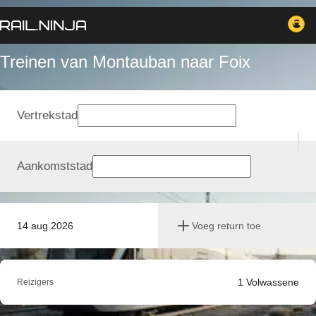
Treinen van Montauban naar Foix
Vertrekstad
Aankomststad
14 aug 2026
Voeg return toe
1
Volwassene
Reizigers