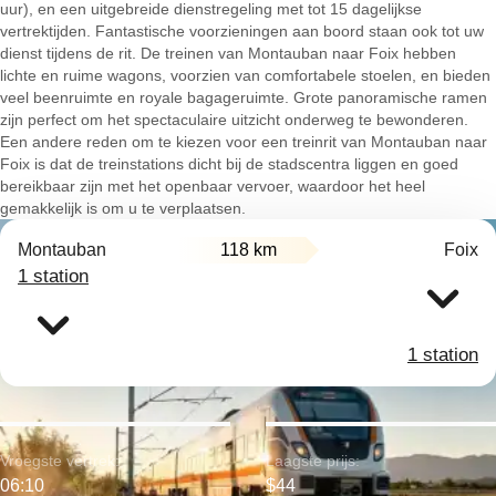
uur), en een uitgebreide dienstregeling met tot 15 dagelijkse
vertrektijden. Fantastische voorzieningen aan boord staan ook tot uw
dienst tijdens de rit. De treinen van Montauban naar Foix hebben
lichte en ruime wagons, voorzien van comfortabele stoelen, en bieden
veel beenruimte en royale bagageruimte. Grote panoramische ramen
zijn perfect om het spectaculaire uitzicht onderweg te bewonderen.
Een andere reden om te kiezen voor een treinrit van Montauban naar
Foix is dat de treinstations dicht bij de stadscentra liggen en goed
bereikbaar zijn met het openbaar vervoer, waardoor het heel
gemakkelijk is om u te verplaatsen.
Montauban
118 km
Foix
1 station
1 station
Vroegste vertrek:
Laagste prijs:
06:10
$44