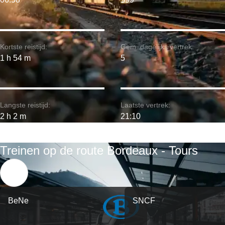
Kortste reistijd:
Gem. dagelijks vertrek:
1 h 54 m
5
Langste reistijd:
Laatste vertrek:
2 h 2 m
21:10
Treinen op de route Bordeaux - Tours
BeNe
SNCF