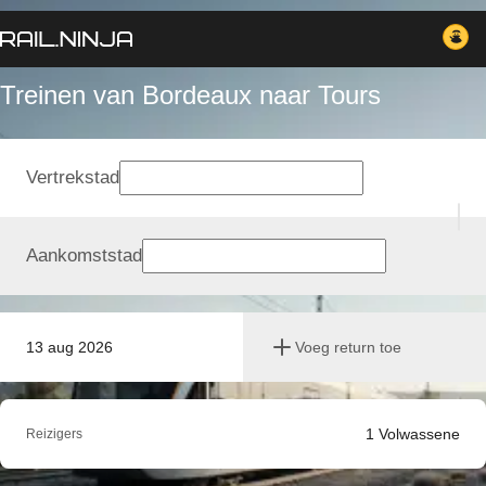
Treinen van Bordeaux naar Tours
Vertrekstad
Aankomststad
13 aug 2026
Voeg return toe
1
Volwassene
Reizigers