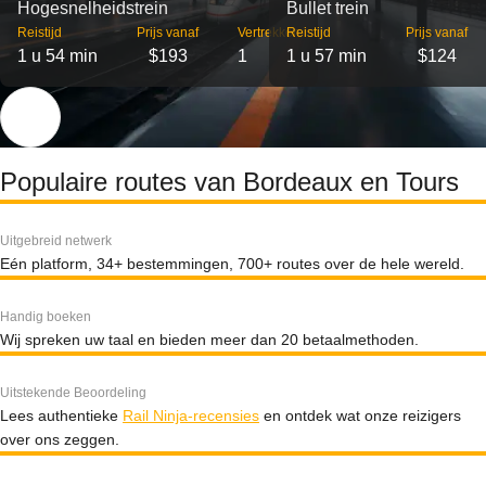
Hogesnelheidstrein
Bullet trein
Reistijd
Prijs vanaf
Vertrekken
Reistijd
Prijs vanaf
1 u 54 min
$193
1
1 u 57 min
$124
Populaire routes van Bordeaux en Tours
Uitgebreid netwerk
Eén platform, 34+ bestemmingen, 700+ routes over de hele wereld.
Handig boeken
Wij spreken uw taal en bieden meer dan 20 betaalmethoden.
Uitstekende Beoordeling
Lees authentieke
Rail Ninja-recensies
en ontdek wat onze reizigers
over ons zeggen.