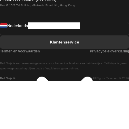
Unit G 15/F Tal Building 49 Austin Road, KL, Hong Kong
Treinen van Praag naar Wenen
Treinen van Sevilla naar Madrid
Nederlands
Treinen van Barcelona naar Sevilla
Treinen van Faro naar Lissabon
Klantenservice
Treinen van Faro naar Porto
Termen en voorwaarden
Privacybeleidverklaring
Treinen van Praag naar Berlijn
Rail Ninja is een reserveringsservice voor het online boeken van treinkaartjes. Rail Ninja is geen
Treinen van Wenen naar Salzburg
spoorwegmaatschappij en bezit of exploiteert geen treinen.
Rail Ninja ®
All Rights Reserved © 2026
Treinen van Wenen naar Praag
Treinen van Wenen naar Boedapest
Treinen van Venetie naar Rome
Treinen van Venetie naar Florence
Treinen van Valencia naar Madrid