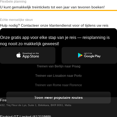
Flexibele planning
U kunt gemakkelijk treintickets tot een jaar van tevoren boeken!
Echte menselijke steun
Hulp nodig? Contacteer onze klantendienst voor of tijdens uw reis
Onze gratis app voor elke stap van je reis — reisplanning is
nog nooit zo makkelijk geweest!
Treinen van Berlijn naar Praag
Treinen van Lissabon naar Porto
Treinen van Rome naar Florence
Treinen van Rome naar Venetie
Toon meer populaire routes
Firebird GT Limited (OC 1451)
Treinen van Sevilla naar Barcelona
432, Triq Fleur de Lys, Suite 1, Birkirkara, BKR 9061, Malta
Treinen van Dublin naar Belfast
Firebird GT Limited (61211989)