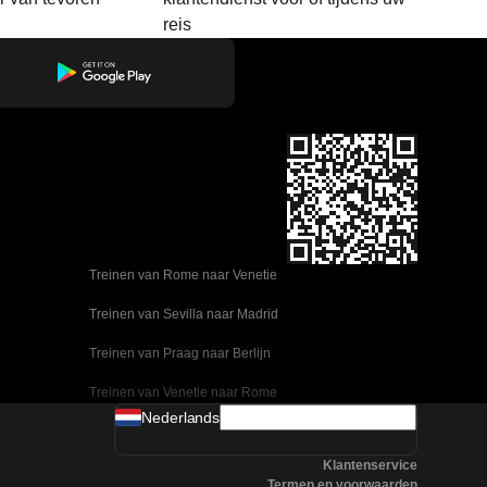
reis
Treinen van Rome naar Venetie
Treinen van Sevilla naar Madrid
Treinen van Praag naar Berlijn
Treinen van Venetie naar Rome
Nederlands
Treinen van Ulsan naar Seoel
Klantenservice
Treinen van Sevilla naar Malaga
Termen en voorwaarden