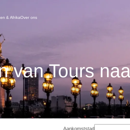
en & Afrika
Over ons
n van Tours naa
Aankomststad