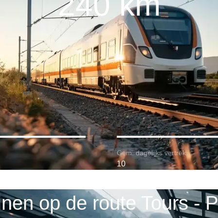
240 km
Gem. dagelijks vertrek:
10
inen op de route Tours - P