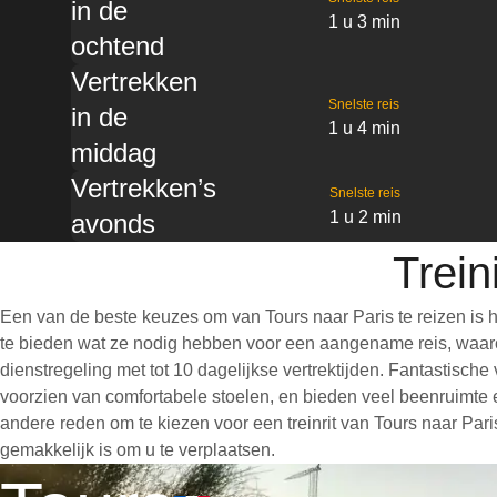
in de
1 u 3 min
ochtend
Vertrekken
Snelste reis
in de
1 u 4 min
middag
Vertrekken’s
Snelste reis
1 u 2 min
avonds
Trein
Een van de beste keuzes om van Tours naar Paris te reizen is 
te bieden wat ze nodig hebben voor een aangename reis, waarond
dienstregeling met tot 10 dagelijkse vertrektijden. Fantastisch
voorzien van comfortabele stoelen, en bieden veel beenruimte 
andere reden om te kiezen voor een treinrit van Tours naar Paris
gemakkelijk is om u te verplaatsen.