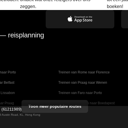
zeggen.
boeken!
 — reisplanning
naar Porto
Treinen van Rome naar Florence
ar Belfast
Treinen van Praag naar Wenen
 Lissabon
Treinen van Faro naar Porto
aar Praag
Treinen van Wenen naar Boedapest
Toon meer populaire routes
d (61211989)
naar Madrid
Treinen van Valencia naar Barcelona
 49 Austin Road, KL, Hong Kong
lm naar Kopenhagen
Treinen van Stockholm naar Göteborg