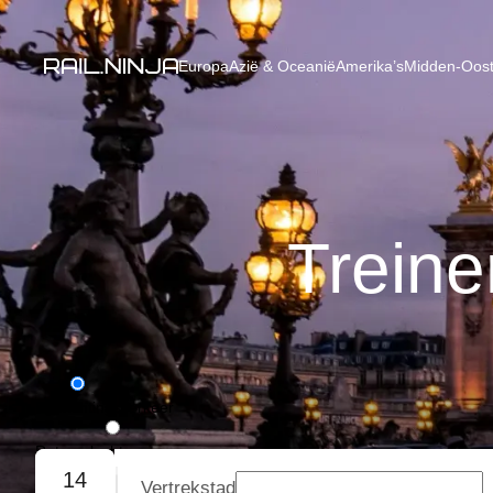
Europa
Azië & Oceanië
Amerika’s
Midden-Oost
Treine
Eénrichtingsverkeer
Retourvlucht
14
Vertrekstad