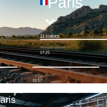
Paris
11 stations
Vroegste vertrek:
07:25
Laatste vertrek:
20:57
aris