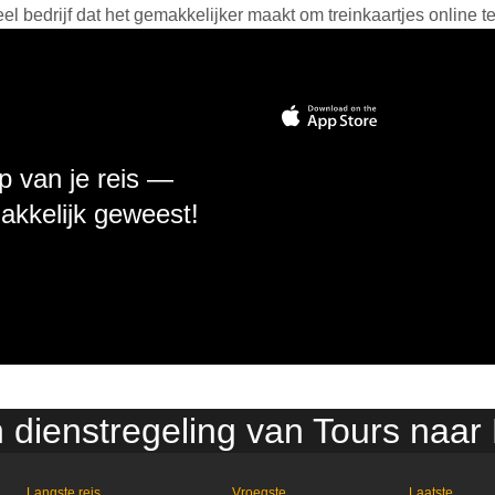
 bedrijf dat het gemakkelijker maakt om treinkaartjes online t
p van je reis —
makkelijk geweest!
n dienstregeling van Tours naar 
Langste reis
Vroegste
Laatste