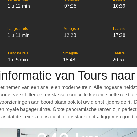
1 u 12 min
07:25
10:39
Langste reis
Vroegste
Laatste
1 u 11 min
12:23
17:28
Langste reis
Vroegste
Laatste
1 u 5 min
18:48
20:57
informatie van Tours naar
het nemen van een snelle en moderne trein. Alle hogesnelheids
er verschillende reisklassen om uit te kiezen, snelle reistijde
e voorzieningen aan boord staan ook tot uw dienst tijdens de rit
en royale bagageruimte. Grote panoramische ramen zijn perfect
 is dat de treinstations dicht bij de stadscentra liggen en goed