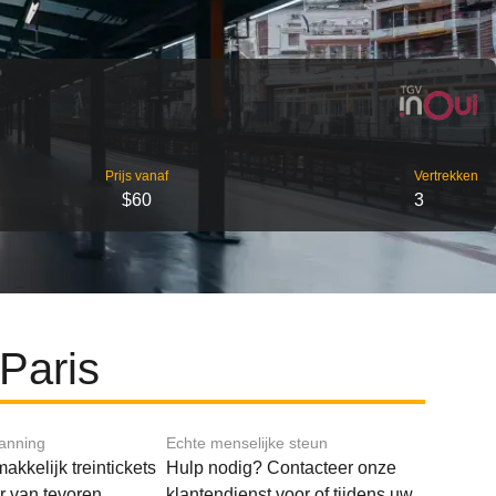
Prijs vanaf
Vertrekken
$60
3
 Paris
lanning
Echte menselijke steun
akkelijk treintickets
Hulp nodig? Contacteer onze
ar van tevoren
klantendienst voor of tijdens uw