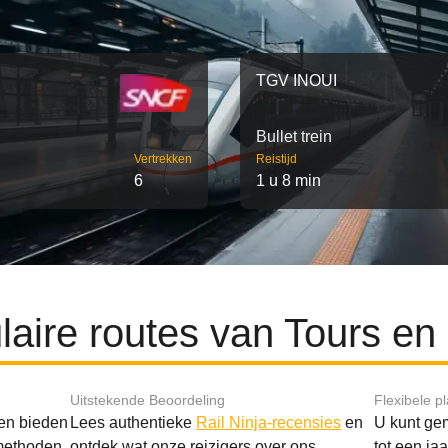
TGV INOUI
Bullet trein
Vertrekken
Reistijd
6
1 u 8 min
aire routes van Tours en
Uitstekende Beoordeling
Flexibele p
 en bieden
Lees authentieke
Rail Ninja-recensies
en
U kunt gem
methoden.
ontdek wat onze reizigers over ons
tot een ja