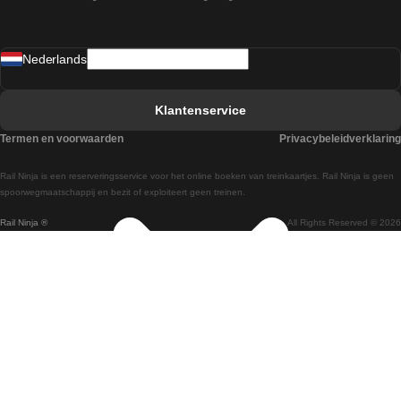
Treinen van Sevilla naar Madrid
Nederlands
Treinen van Barcelona naar Sevilla
Treinen van Faro naar Lissabon
Klantenservice
Treinen van Faro naar Porto
Termen en voorwaarden
Privacybeleidverklaring
Treinen van Praag naar Berlijn
Rail Ninja is een reserveringsservice voor het online boeken van treinkaartjes. Rail Ninja is geen
Treinen van Wenen naar Salzburg
spoorwegmaatschappij en bezit of exploiteert geen treinen.
Rail Ninja ®
All Rights Reserved © 2026
Treinen van Wenen naar Praag
Treinen van Wenen naar Boedapest
Treinen van Venetie naar Rome
Treinen van Venetie naar Florence
Treinen van Valencia naar Madrid
Treinen van Valencia naar Barcelona