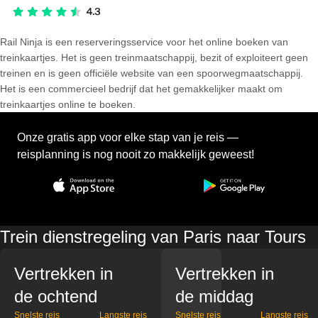
Rail Ninja is een reserveringsservice voor het online boeken van
treinkaartjes. Het is geen treinmaatschappij, bezit of exploiteert geen
treinen en is geen officiële website van een spoorwegmaatschappij.
Het is een commercieel bedrijf dat het gemakkelijker maakt om
treinkaartjes online te boeken.
Onze gratis app voor elke stap van je reis —
reisplanning is nog nooit zo makkelijk geweest!
Trein dienstregeling van Paris naar Tours
Vertrekken in
Vertrekken in
de ochtend
de middag
Snelste reis
Langste reis
Snelste reis
Langste reis