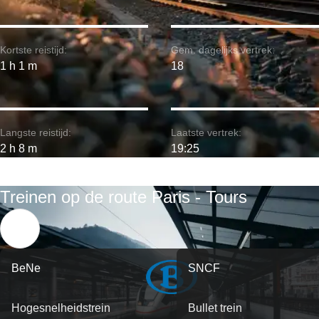
Kortste reistijd:
Gem. dagelijks vertrek:
1 h 1 m
18
Langste reistijd:
Laatste vertrek:
2 h 8 m
19:25
Treinen op de route Paris - Tours
BeNe
SNCF
Hogesnelheidstrein
Bullet trein