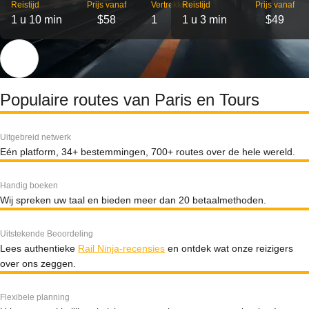
Reistijd
Prijs vanaf
Vertrekken
Reistijd
Prijs vanaf
1 u 10 min
$58
1
1 u 3 min
$49
Populaire routes van Paris en Tours
Uitgebreid netwerk
Eén platform, 34+ bestemmingen, 700+ routes over de hele wereld.
Handig boeken
Wij spreken uw taal en bieden meer dan 20 betaalmethoden.
Uitstekende Beoordeling
Lees authentieke
Rail Ninja-recensies
en ontdek wat onze reizigers
over ons zeggen.
Flexibele planning