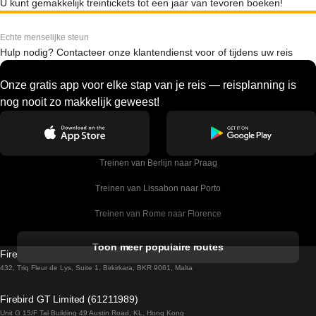
U kunt gemakkelijk treintickets tot een jaar van tevoren boeken!
Echte menselijke steun
Hulp nodig? Contacteer onze klantendienst voor of tijdens uw reis
Onze gratis app voor elke stap van je reis — reisplanning is
nog nooit zo makkelijk geweest!
Treinen van Berlijn naar Praag
Treinen van Lissabon naar Porto
Treinen van Rome naar Florence
Treinen van Rome naar Venetie
Toon meer populaire routes
Firebird GT Limited (OC 1451)
Treinen van Sevilla naar Barcelona
432, Triq Fleur de Lys, Suite 1, Birkirkara, BKR 9061, Malta
Treinen van Dublin naar Belfast
Firebird GT Limited (61211989)
Unit G 15/F Tal Building 49 Austin Road, KL, Hong Kong
Treinen van Praag naar Wenen