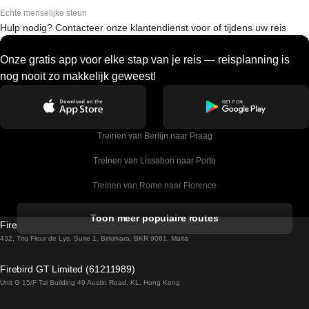
Echte menselijke steun
Hulp nodig? Contacteer onze klantendienst voor of tijdens uw reis
Onze gratis app voor elke stap van je reis — reisplanning is
nog nooit zo makkelijk geweest!
Treinen van Berlijn naar Praag
Treinen van Lissabon naar Porto
Treinen van Rome naar Florence
Treinen van Rome naar Venetie
Toon meer populaire routes
Firebird GT Limited (OC 1451)
Treinen van Sevilla naar Barcelona
432, Triq Fleur de Lys, Suite 1, Birkirkara, BKR 9061, Malta
Treinen van Dublin naar Belfast
Firebird GT Limited (61211989)
Unit G 15/F Tal Building 49 Austin Road, KL, Hong Kong
Treinen van Praag naar Wenen