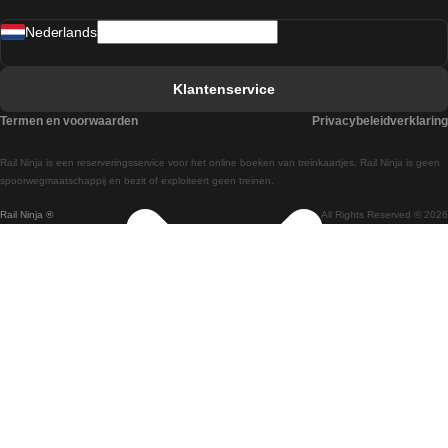
Treinen van Sevilla naar Madrid
Nederlands
Treinen van Barcelona naar Sevilla
Treinen van Faro naar Lissabon
Klantenservice
Treinen van Faro naar Porto
Termen en voorwaarden
Privacybeleidverklaring
Treinen van Praag naar Berlijn
Rail Ninja is een reserveringsservice voor het online boeken van treinkaartjes. Rail Ninja is geen
Treinen van Wenen naar Salzburg
spoorwegmaatschappij en bezit of exploiteert geen treinen.
Rail Ninja ®
All Rights Reserved © 2026
Treinen van Wenen naar Praag
Treinen van Wenen naar Boedapest
Treinen van Venetie naar Rome
Treinen van Venetie naar Florence
Treinen van Valencia naar Madrid
Treinen van Valencia naar Barcelona
Treinen van Ulsan naar Seoel