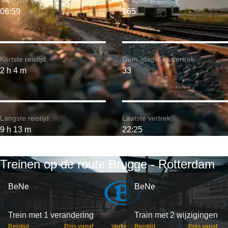
Vroegste vertrek:
Laagste prijs:
06:59
$65
Kortste reistijd:
Gem. dagelijks vertrek:
2 h 4 m
33
Langste reistijd:
Laatste vertrek:
9 h 13 m
22:25
Treinen op de route Brugge - Rotterdam
BeNe
BeNe
Trein met 1 verandering
Train met 2 wijzigingen
Reistijd
Prijs vanaf
Vertrekken
Reistijd
Prijs vanaf