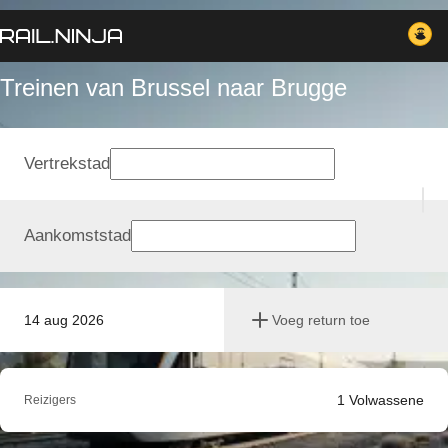
Treinen van Brussel naar Brugge
Vertrekstad
Aankomststad
14 aug 2026
Voeg return toe
1
Volwassene
Reizigers