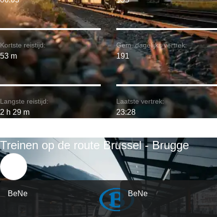
Kortste reistijd:
Gem. dagelijks vertrek:
53 m
191
Langste reistijd:
Laatste vertrek:
2 h 29 m
23:28
Treinen op de route Brussel - Brugge
BeNe
BeNe