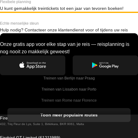
Flexibele planning
U kunt gemakkelijk treintickets tot een jaar van tevoren boeken!
Echte menselijke steun
Hulp nodig? Contacteer onze klantendienst voor of tijdens uw reis
Onze gratis app voor elke stap van je reis — reisplanning is
nog nooit zo makkelijk geweest!
Treinen van Berlijn naar Praag
Treinen van Lissabon naar Porto
Treinen van Rome naar Florence
Treinen van Rome naar Venetie
Toon meer populaire routes
Firebird GT Limited (OC 1451)
Treinen van Sevilla naar Barcelona
432, Triq Fleur de Lys, Suite 1, Birkirkara, BKR 9061, Malta
Treinen van Dublin naar Belfast
Firebird GT Limited (61211989)