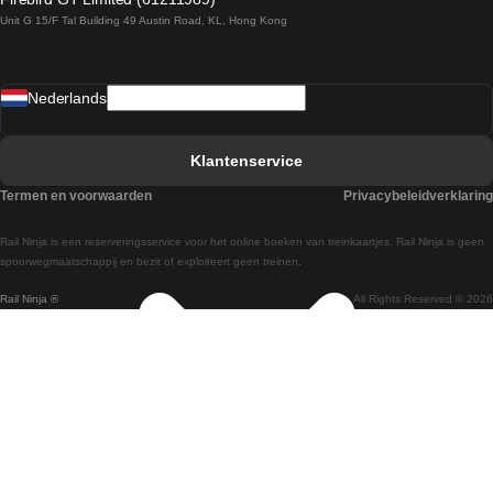
Unit G 15/F Tal Building 49 Austin Road, KL, Hong Kong
Treinen van Praag naar Wenen
Treinen van Sevilla naar Madrid
Nederlands
Treinen van Barcelona naar Sevilla
Treinen van Faro naar Lissabon
Klantenservice
Treinen van Faro naar Porto
Termen en voorwaarden
Privacybeleidverklaring
Treinen van Praag naar Berlijn
Rail Ninja is een reserveringsservice voor het online boeken van treinkaartjes. Rail Ninja is geen
Treinen van Wenen naar Salzburg
spoorwegmaatschappij en bezit of exploiteert geen treinen.
Rail Ninja ®
All Rights Reserved © 2026
Treinen van Wenen naar Praag
Treinen van Wenen naar Boedapest
Treinen van Venetie naar Rome
Treinen van Venetie naar Florence
Treinen van Valencia naar Madrid