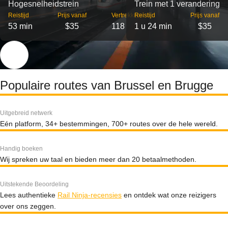
Hogesnelheidstrein
Trein met 1 verandering
Reistijd
Prijs vanaf
Vertrekken
Reistijd
Prijs vanaf
53 min
$35
118
1 u 24 min
$35
Populaire routes van Brussel en Brugge
Uitgebreid netwerk
Eén platform, 34+ bestemmingen, 700+ routes over de hele wereld.
Handig boeken
Wij spreken uw taal en bieden meer dan 20 betaalmethoden.
Uitstekende Beoordeling
Lees authentieke
Rail Ninja-recensies
en ontdek wat onze reizigers
over ons zeggen.