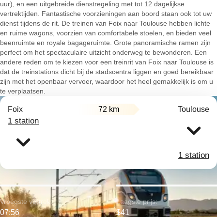
uur), en een uitgebreide dienstregeling met tot 12 dagelijkse
vertrektijden. Fantastische voorzieningen aan boord staan ook tot uw
dienst tijdens de rit. De treinen van Foix naar Toulouse hebben lichte
en ruime wagons, voorzien van comfortabele stoelen, en bieden veel
beenruimte en royale bagageruimte. Grote panoramische ramen zijn
perfect om het spectaculaire uitzicht onderweg te bewonderen. Een
andere reden om te kiezen voor een treinrit van Foix naar Toulouse is
dat de treinstations dicht bij de stadscentra liggen en goed bereikbaar
zijn met het openbaar vervoer, waardoor het heel gemakkelijk is om u
te verplaatsen.
Foix
72 km
Toulouse
1 station
1 station
Vroegste vertrek:
Laagste prijs:
07:56
$41