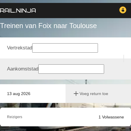
Treinen van Foix naar Toulouse
Vertrekstad
Aankomststad
13 aug 2026
Voeg return toe
1
Volwassene
Reizigers