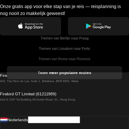
Onze gratis app voor elke stap van je reis — reisplanning is
nog nooit zo makkelijk geweest!
Treinen van Berlijn naar Praag
Treinen van Lissabon naar Porto
Treinen van Rome naar Florence
Treinen van Rome naar Venetie
Toon meer populaire routes
Firebird GT Limited (OC 1451)
Treinen van Sevilla naar Barcelona
432, Triq Fleur de Lys, Suite 1, Birkirkara, BKR 9061, Malta
Treinen van Dublin naar Belfast
Firebird GT Limited (61211989)
Unit G 15/F Tal Building 49 Austin Road, KL, Hong Kong
Treinen van Praag naar Wenen
Treinen van Sevilla naar Madrid
Nederlands
Treinen van Barcelona naar Sevilla