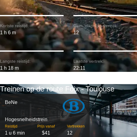
Kortste reistijd:
Gem. dagelijks vertrek:
1 h 6 m
12
Langste reistijd:
Laatste vertrek:
1 h 18 m
22:11
Treinen op de route Foix - Toulouse
BeNe
Hogesnelheidstrein
Reistijd
Prijs vanaf
Vertrekken
1 u 6 min
$41
12