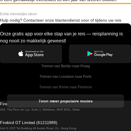
Echte menselijke steun
Hulp nodig? Contacteer onze klantendienst voor of tijdens uw reis
Onze gratis app voor elke stap van je reis — reisplanning is
nog nooit zo makkelijk geweest!
Treinen van Berlijn naar Praag
Treinen van Lissabon naar Porto
Treinen van Rome naar Florence
Treinen van Rome naar Venetie
Toon meer populaire routes
Firebird GT Limited (OC 1451)
Treinen van Sevilla naar Barcelona
432, Triq Fleur de Lys, Suite 1, Birkirkara, BKR 9061, Malta
Treinen van Dublin naar Belfast
Firebird GT Limited (61211989)
Unit G 15/F Tal Building 49 Austin Road, KL, Hong Kong
Treinen van Praag naar Wenen