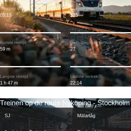
Vroegste vertrek:
Laagste prijs:
05:15
$35
Kortste reistijd:
Gem. dagelijks vertrek:
59 m
27
Langste reistijd:
Laatste vertrek:
1 h 47 m
22:14
Treinen op de route Nyköping - Stockholm
SJ
Mälartåg