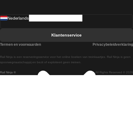
Treinen van Sevilla naar Madrid
Nederlands
Treinen van Barcelona naar Sevilla
Treinen van Faro naar Lissabon
Klantenservice
Treinen van Faro naar Porto
Termen en voorwaarden
Privacybeleidverklaring
Treinen van Praag naar Berlijn
Rail Ninja is een reserveringsservice voor het online boeken van treinkaartjes. Rail Ninja is geen
Treinen van Wenen naar Salzburg
spoorwegmaatschappij en bezit of exploiteert geen treinen.
Rail Ninja ®
All Rights Reserved © 2026
Treinen van Wenen naar Praag
Treinen van Wenen naar Boedapest
Treinen van Venetie naar Rome
Treinen van Venetie naar Florence
Treinen van Valencia naar Madrid
Treinen van Valencia naar Barcelona