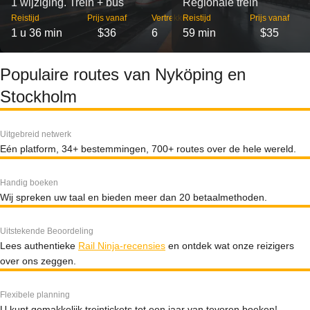
1 wijziging. Trein + bus
Regionale trein
Reistijd
Prijs vanaf
Vertrekken
Reistijd
Prijs vanaf
1 u 36 min
$36
6
59 min
$35
Populaire routes van Nyköping en
Stockholm
Uitgebreid netwerk
Eén platform, 34+ bestemmingen, 700+ routes over de hele wereld.
Handig boeken
Wij spreken uw taal en bieden meer dan 20 betaalmethoden.
Uitstekende Beoordeling
Lees authentieke
Rail Ninja-recensies
en ontdek wat onze reizigers
over ons zeggen.
Flexibele planning
U kunt gemakkelijk treintickets tot een jaar van tevoren boeken!