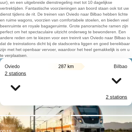
uur), en een uitgebreide dienstregeling met tot 10 dagelijkse
vertrektijden. Fantastische voorzieningen aan boord staan ook tot uw
dienst tijdens de rit. De treinen van Oviedo naar Bilbao hebben lichte
en ruime wagons, voorzien van comfortabele stoelen, en bieden veel
beenruimte en royale bagageruimte. Grote panoramische ramen zijn
perfect om het spectaculaire uitzicht onderweg te bewonderen. Een
andere reden om te kiezen voor een treinrit van Oviedo naar Bilbao is
dat de treinstations dicht bij de stadscentra liggen en goed bereikbaar
zijn met het openbaar vervoer, waardoor het heel gemakkelijk is om u
te verplaatsen.
Oviedo
287 km
Bilbao
2 stations
2 stations
Vroegste vertrek:
Laagste prijs:
00:15
$54