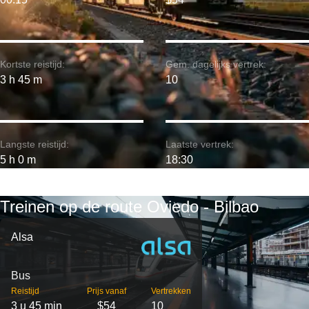
Kortste reistijd:
Gem. dagelijks vertrek:
3 h 45 m
10
Langste reistijd:
Laatste vertrek:
5 h 0 m
18:30
Treinen op de route Oviedo - Bilbao
Alsa
Bus
Reistijd
Prijs vanaf
Vertrekken
3 u 45 min
$54
10