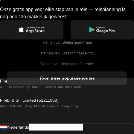
Onze gratis app voor elke stap van je reis — reisplanning is
nog nooit zo makkelijk geweest!
Treinen van Berlijn naar Praag
Treinen van Lissabon naar Porto
Treinen van Rome naar Florence
Treinen van Rome naar Venetie
Toon meer populaire routes
Firebird GT Limited (OC 1451)
Treinen van Sevilla naar Barcelona
432, Triq Fleur de Lys, Suite 1, Birkirkara, BKR 9061, Malta
Treinen van Dublin naar Belfast
Firebird GT Limited (61211989)
Unit G 15/F Tal Building 49 Austin Road, KL, Hong Kong
Treinen van Praag naar Wenen
Treinen van Sevilla naar Madrid
Nederlands
Treinen van Barcelona naar Sevilla