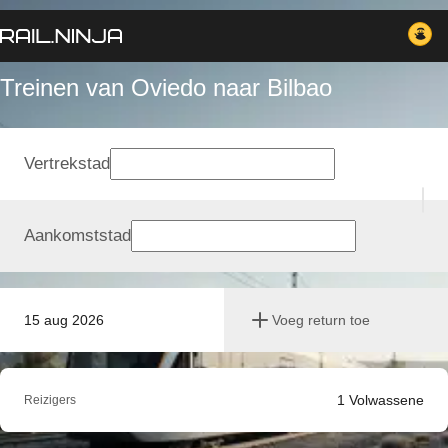
Treinen van Oviedo naar Bilbao
Vertrekstad
Aankomststad
15 aug 2026
Voeg return toe
1
Volwassene
Reizigers