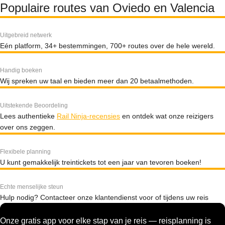
Populaire routes van Oviedo en Valencia
Uitgebreid netwerk
Eén platform, 34+ bestemmingen, 700+ routes over de hele wereld.
Handig boeken
Wij spreken uw taal en bieden meer dan 20 betaalmethoden.
Uitstekende Beoordeling
Lees authentieke
Rail Ninja-recensies
en ontdek wat onze reizigers
over ons zeggen.
Flexibele planning
U kunt gemakkelijk treintickets tot een jaar van tevoren boeken!
Echte menselijke steun
Hulp nodig? Contacteer onze klantendienst voor of tijdens uw reis
Onze gratis app voor elke stap van je reis — reisplanning is