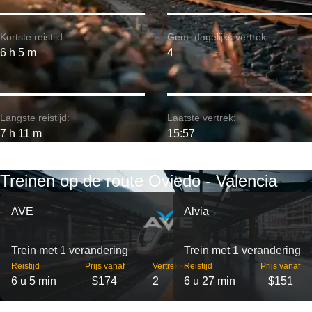
Kortste reistijd:
Gem. dagelijks vertrek:
6 h 5 m
4
Langste reistijd:
Laatste vertrek:
7 h 11 m
15:57
Treinen op de route Oviedo - Valencia
AVE
Alvia
Trein met 1 verandering
Trein met 1 verandering
Reistijd
Prijs vanaf
Vertrekken
Reistijd
Prijs vanaf
6 u 5 min
$174
2
6 u 27 min
$151