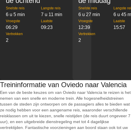
de ochtend
de middag
Snelste reis
Langste reis
Snelste reis
Langste re
6 u 5 min
7 u 11 min
6 u 27 min
6 u 45 m
Vroegste
Laatste
Vroegste
Laatste
06:29
09:23
12:39
15:57
Vertrekken
Vertrekken
2
2
Treininformatie van Oviedo naar Valencia
Een van de beste keuzes om van Oviedo naar Valencia te reizen is het
nemen van een snelle en moderne trein. Alle hogesnelheidstreinen
tussen de steden zijn ontworpen om de passagiers alles te bieden wat
ze nodig hebben voor een aangename reis, waaronder verschillende
reisklassen om uit te kiezen, snelle reistijden (de reis duurt ongeveer 7
uur), en een uitgebreide dienstregeling met tot 4 dagelijkse
vertrektijden. Fantastische voorzieningen aan boord staan ook tot uw