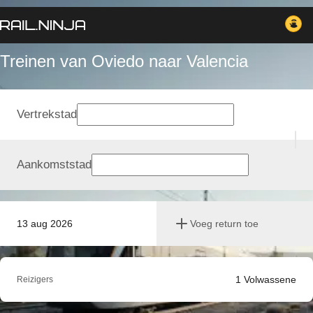
Treinen van Oviedo naar Valencia
Vertrekstad
Aankomststad
13 aug 2026
Voeg return toe
1
Volwassene
Reizigers