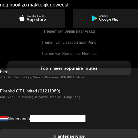
nog nooit zo makkelijk geweest!
Treinen van Berlijn naar Praag
Treinen van Lissabon naar Porto
Treinen van Rome naar Florence
Treinen van Rome naar Venetie
Toon meer populaire routes
Firebird GT Limited (OC 1451)
Treinen van Sevilla naar Barcelona
432, Triq Fleur de Lys, Suite 1, Birkirkara, BKR 9061, Malta
Treinen van Dublin naar Belfast
Firebird GT Limited (61211989)
Unit G 15/F Tal Building 49 Austin Road, KL, Hong Kong
Treinen van Praag naar Wenen
Treinen van Sevilla naar Madrid
Nederlands
Treinen van Barcelona naar Sevilla
Treinen van Faro naar Lissabon
Klantenservice