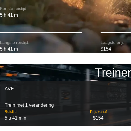
Kortste reistijd:
5 h 41 m
Langste reistijd:
Laagste prijs:
5 h 41 m
$154
Treine
AVE
Trein met 1 verandering
Reistijd
Prijs vanaf
5 u 41 min
$154