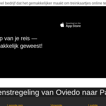
 bedrijf dat het gemakkelijker maakt om treinkaartjes online t
p van je reis —
makkelijk geweest!
ienstregeling van Oviedo naar 
Langste reis
Vroegste
Laatste