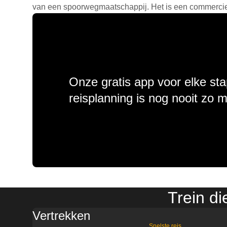
van een spoorwegmaatschappij. Het is een commercieel
Onze gratis app voor elke sta
reisplanning is nog nooit zo 
Trein d
Vertrekken
Snelste reis