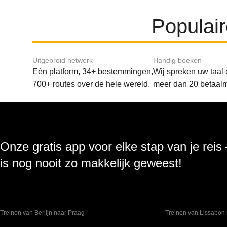
Populai
Uitgebreid netwerk
Handig boeken
Eén platform, 34+ bestemmingen,
Wij spreken uw taal
700+ routes over de hele wereld.
meer dan 20 betaal
Onze gratis app voor elke stap van je reis
is nog nooit zo makkelijk geweest!
Treinen van Berlijn naar Praag
Treinen van Lissabon 