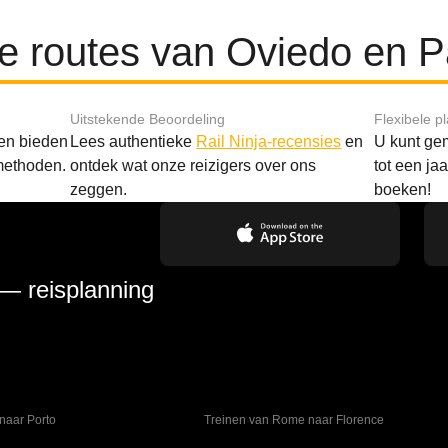
re routes van Oviedo en 
Uitstekende Beoordeling
Flexibele p
 en bieden
Lees authentieke
Rail Ninja-recensies
en
U kunt gem
methoden.
ontdek wat onze reizigers over ons
tot een ja
zeggen.
boeken!
 — reisplanning
naar Porto
Treinen van Rome naar Florence