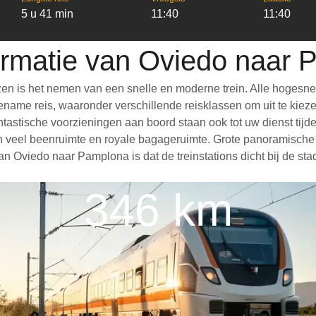
5 u 41 min
11:40
11:40
ormatie van Oviedo naar
n is het nemen van een snelle en moderne trein. Alle hogesne
ame reis, waaronder verschillende reisklassen om uit te kiezen,
Fantastische voorzieningen aan boord staan ook tot uw dienst tij
 veel beenruimte en royale bagageruimte. Grote panoramische r
n Oviedo naar Pamplona is dat de treinstations dicht bij de st
346 km