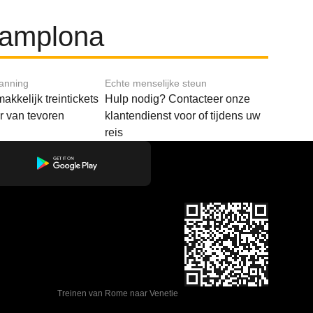
Pamplona
lanning
Echte menselijke steun
akkelijk treintickets
Hulp nodig? Contacteer onze
ar van tevoren
klantendienst voor of tijdens uw
reis
Treinen van Rome naar Venetie