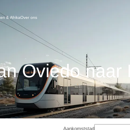
en & Afrika
Over ons
van Oviedo naar
Aankomststad