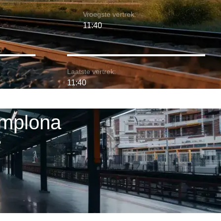
Vroegste vertrek:
11:40
Laatste vertrek:
11:40
amplona