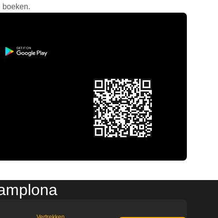
e boeken.
Pamplona
Vertrekken