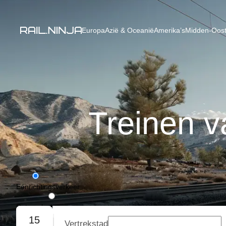
Europa
Azië & Oceanië
Amerika’s
Midden-Oost
Treinen 
Eénrichtingsverkeer
Retourvlucht
15
Vertrekstad