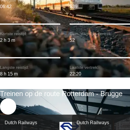
Vroegste vertrek:
Laagste prijs:
06:42
$39
Kortste reistijd:
Gem. dagelijks vertrek:
2 h 3 m
52
Langste reistijd:
Laatste vertrek:
8 h 15 m
22:20
Treinen op de route Rotterdam - Brugge
Dutch Railways
Dutch Railways