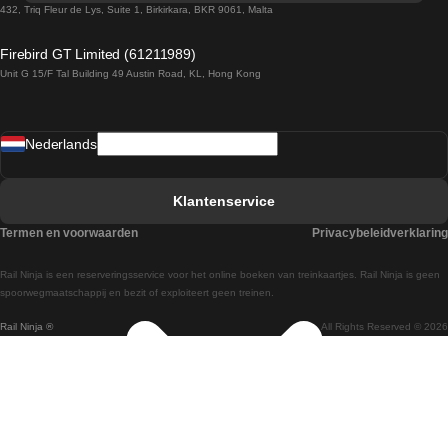
Treinen van Sevilla naar Barcelona
432, Triq Fleur de Lys, Suite 1, Birkirkara, BKR 9061, Malta
Treinen van Dublin naar Belfast
Firebird GT Limited (61211989)
Unit G 15/F Tal Building 49 Austin Road, KL, Hong Kong
Treinen van Praag naar Wenen
Treinen van Sevilla naar Madrid
Nederlands
Treinen van Barcelona naar Sevilla
Treinen van Faro naar Lissabon
Klantenservice
Treinen van Faro naar Porto
Termen en voorwaarden
Privacybeleidverklaring
Treinen van Praag naar Berlijn
Rail Ninja is een reserveringsservice voor het online boeken van treinkaartjes. Rail Ninja is geen
Treinen van Wenen naar Salzburg
spoorwegmaatschappij en bezit of exploiteert geen treinen.
Rail Ninja ®
All Rights Reserved © 2026
Treinen van Wenen naar Praag
Treinen van Wenen naar Boedapest
Treinen van Venetie naar Rome
Treinen van Venetie naar Florence