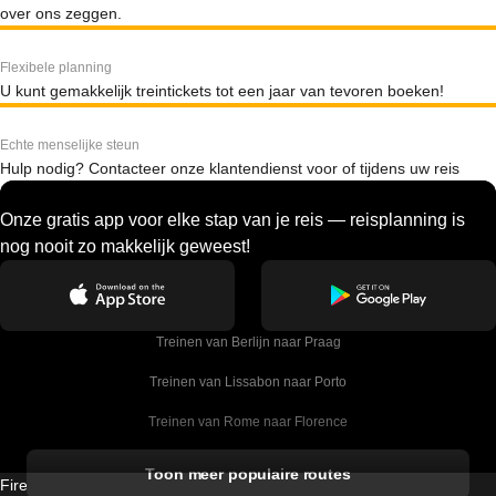
over ons zeggen.
Flexibele planning
U kunt gemakkelijk treintickets tot een jaar van tevoren boeken!
Echte menselijke steun
Hulp nodig? Contacteer onze klantendienst voor of tijdens uw reis
Onze gratis app voor elke stap van je reis — reisplanning is
nog nooit zo makkelijk geweest!
Treinen van Berlijn naar Praag
Treinen van Lissabon naar Porto
Treinen van Rome naar Florence
Treinen van Rome naar Venetie
Toon meer populaire routes
Firebird GT Limited (OC 1451)