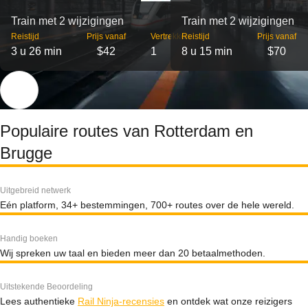
Train met 2 wijzigingen
Train met 2 wijzigingen
Reistijd
Prijs vanaf
Vertrekken
Reistijd
Prijs vanaf
3 u 26 min
$42
1
8 u 15 min
$70
Populaire routes van Rotterdam en
Brugge
Uitgebreid netwerk
Eén platform, 34+ bestemmingen, 700+ routes over de hele wereld.
Handig boeken
Wij spreken uw taal en bieden meer dan 20 betaalmethoden.
Uitstekende Beoordeling
Lees authentieke
Rail Ninja-recensies
en ontdek wat onze reizigers