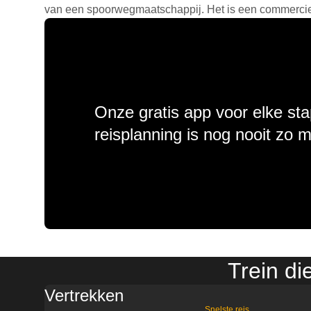
van een spoorwegmaatschappij. Het is een commercieel
Onze gratis app voor elke sta
reisplanning is nog nooit zo 
Trein di
Vertrekken
Snelste reis