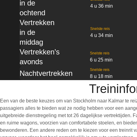
in de
4 u 36 min
ochtend
Vertrekken
Snelste reis
in de
4 u 34 min
middag
Vertrekken’s
Snelste reis
6 u 25 min
avonds
Snelste reis
Nachtvertrekken
8 u 18 min
Treininf
Een van de beste keuzes om van Stockholm naar Kalmar te reiz
passagiers alles te bieden wat ze nodig hebben voor een aangen
uitgebreide dienstregeling met tot 26 dagelijkse vertrektijden.
en ruime wagons, voorzien van comfortabele stoelen, en bieden
bewonderen. Een andere reden om te kiezen voor een treinrit va