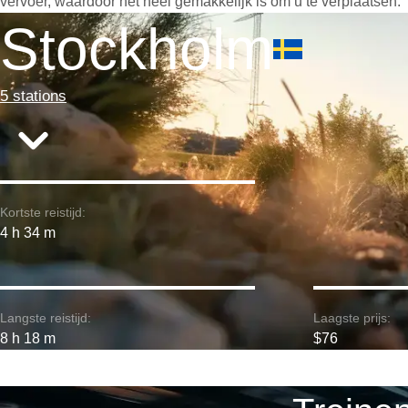
vervoer, waardoor het heel gemakkelijk is om u te verplaatsen.
Stockholm
5 stations
Kortste reistijd:
4 h 34 m
Langste reistijd:
Laagste prijs:
8 h 18 m
$76