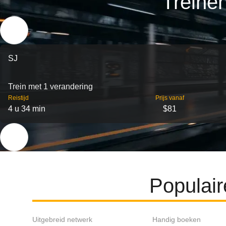
Treine
SJ
Trein met 1 verandering
Reistijd
Prijs vanaf
4 u 34 min
$81
Populair
Uitgebreid netwerk
Handig boeken