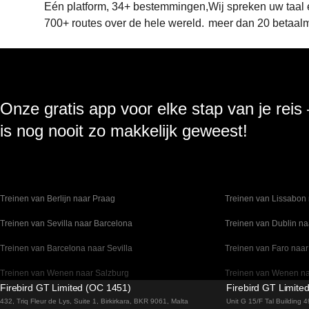
Eén platform, 34+ bestemmingen,
Wij spreken uw taal
700+ routes over de hele wereld.
meer dan 20 betaal
Onze gratis app voor elke stap van je reis
is nog nooit zo makkelijk geweest!
Treinen van Berlijn naar Praag
Treinen van Lissabon 
Treinen van Sevilla naar Barcelona
Treinen van Dublin na
Treinen van Barcelona naar Sevilla
Treinen van Faro naar
Treinen van Wenen naar Salzburg
Treinen van Wenen n
Firebird GT Limited (OC 1451)
Firebird GT Limite
Treinen van Venetie naar Florence
Treinen van Valencia 
432, Triq Fleur de Lys, Suite 1, Birkirkara, BKR 9061, Malta
Unit G 15/F Tal Building