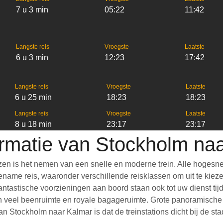
7 u 3 min
05:22
11:42
Langste reis
Vroegste
Laatste
6 u 3 min
12:23
17:42
Langste reis
Vroegste
Laatste
6 u 25 min
18:23
18:23
Langste reis
Vroegste
Laatste
8 u 18 min
23:17
23:17
ormatie van Stockholm na
en is het nemen van een snelle en moderne trein. Alle hogesne
ame reis, waaronder verschillende reisklassen om uit te kiezen,
 Fantastische voorzieningen aan boord staan ook tot uw dienst ti
 veel beenruimte en royale bagageruimte. Grote panoramische r
n Stockholm naar Kalmar is dat de treinstations dicht bij de st