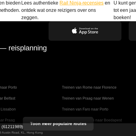
 en bieden
Lees authentieke
Rail Ninja-recensies
en
U kunt gem
methoden.
ontdek wat onze reizigers over ons
tot een ja
zeggen.
boeken!
 — reisplanning
naar Porto
Treinen van Rome naar Florence
ar Belfast
Treinen van Praag naar Wenen
 Lissabon
Treinen van Faro naar Porto
aar Praag
Treinen van Wenen naar Boedapest
Toon meer populaire routes
d (61211989)
naar Madrid
Treinen van Valencia naar Barcelona
 49 Austin Road, KL, Hong Kong