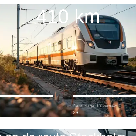
410 km
Gem. dagelijks vertrek:
26