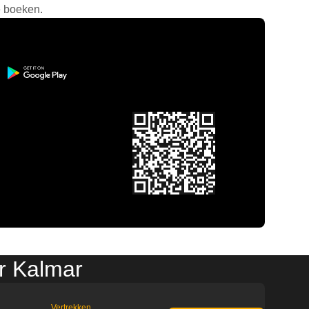
e boeken.
ar Kalmar
Vertrekken