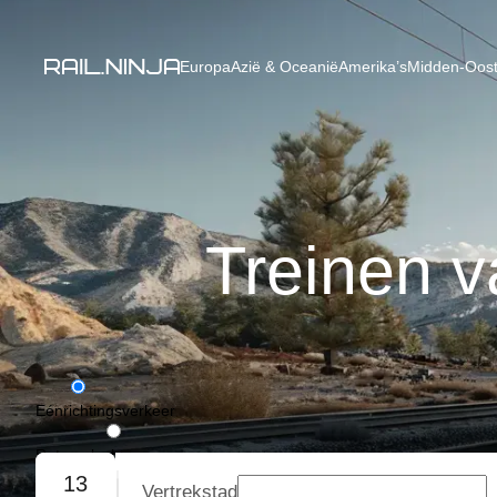
Europa
Azië & Oceanië
Amerika’s
Midden-Oost
Treinen 
Eénrichtingsverkeer
Retourvlucht
13
Vertrekstad