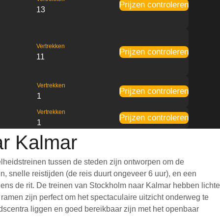
Prijzen controleren
13
Vertrekken
Prijzen controleren
11
Vertrekken
Prijzen controleren
1
Vertrekken
Prijzen controleren
1
ar Kalmar
lheidstreinen tussen de steden zijn ontworpen om de
 snelle reistijden (de reis duurt ongeveer 6 uur), en een
jdens de rit. De treinen van Stockholm naar Kalmar hebben lichte
amen zijn perfect om het spectaculaire uitzicht onderweg te
adscentra liggen en goed bereikbaar zijn met het openbaar