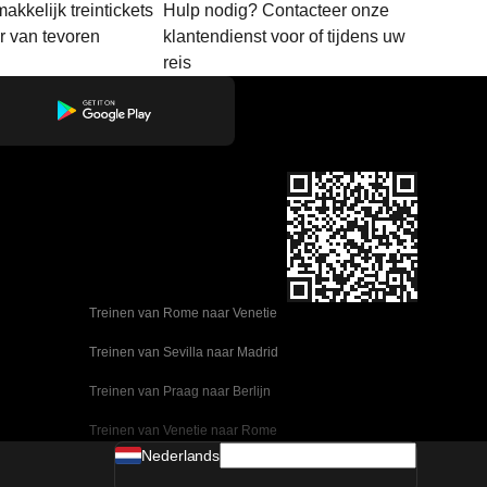
akkelijk treintickets
Hulp nodig? Contacteer onze
ar van tevoren
klantendienst voor of tijdens uw
reis
Treinen van Rome naar Venetie
Treinen van Sevilla naar Madrid
Treinen van Praag naar Berlijn
Treinen van Venetie naar Rome
Nederlands
Treinen van Ulsan naar Seoel