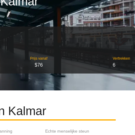
 Kalmar
Prijs vanaf
Vertrekken
$76
6
en Kalmar
lanning
Echte menselijke steun