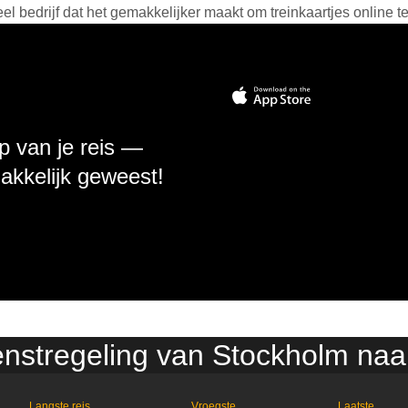
 bedrijf dat het gemakkelijker maakt om treinkaartjes online t
p van je reis —
makkelijk geweest!
enstregeling van Stockholm na
Langste reis
Vroegste
Laatste