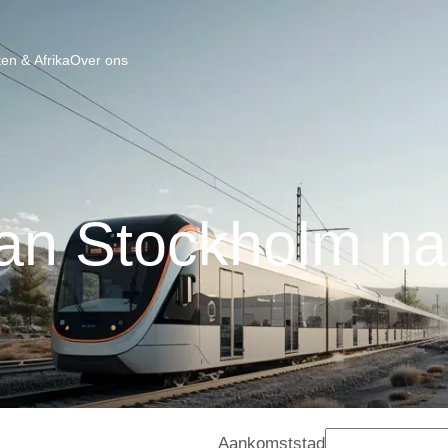
en & Afrika
Over ons
van Stockholm na
Aankomststad