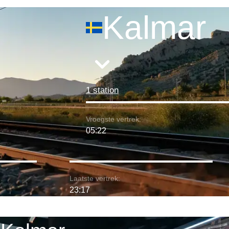
Kalmar
1 station
Vroegste vertrek:
05:22
Laatste vertrek:
23:17