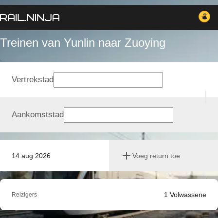
Treinen van Yunlin naar Zuoying
Vertrekstad
Aankomststad
14 aug 2026
Voeg return toe
1
Volwassene
Reizigers