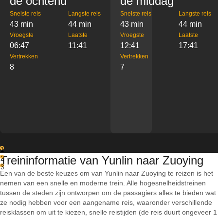
de ochtend
de middag
Snelste reis
Langste reis
Snelste reis
Langste reis
43 min
44 min
43 min
44 min
Vroegste
Laatste
Vroegste
Laatste
06:47
11:41
12:41
17:41
Vertrekken
Vertrekken
8
7
1
Treininformatie van Yunlin naar Zuoying
2
3
Een van de beste keuzes om van Yunlin naar Zuoying te reizen is het
nemen van een snelle en moderne trein. Alle hogesnelheidstreinen
tussen de steden zijn ontworpen om de passagiers alles te bieden wat
ze nodig hebben voor een aangename reis, waaronder verschillende
reisklassen om uit te kiezen, snelle reistijden (de reis duurt ongeveer 1