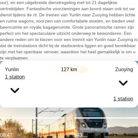
uur), en een uitgebreide dienstregeling met tot 21 dagelijkse
vertrektijden. Fantastische voorzieningen aan boord staan ook tot uw
dienst tijdens de rit. De treinen van Yunlin naar Zuoying hebben lichte
en ruime wagons, voorzien van comfortabele stoelen, en bieden veel
beenruimte en royale bagageruimte. Grote panoramische ramen zijn
perfect om het spectaculaire uitzicht onderweg te bewonderen. Een
andere reden om te kiezen voor een treinrit van Yunlin naar Zuoying is
dat de treinstations dicht bij de stadscentra liggen en goed bereikbaar
zijn met het openbaar vervoer, waardoor het heel gemakkelijk is om u
te verplaatsen.
Yunlin
127 km
Zuoying
1 station
1 station
Vroegste vertrek:
Laagste prijs:
06:47
$43