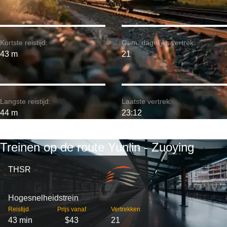
Kortste reistijd:
Gem. dagelijks vertrek:
43 m
21
Langste reistijd:
Laatste vertrek:
44 m
23:12
Treinen op de route Yunlin - Zuoying
THSR
Hogesnelheidstrein
Reistijd
Prijs vanaf
Vertrekken
43 min
$43
21