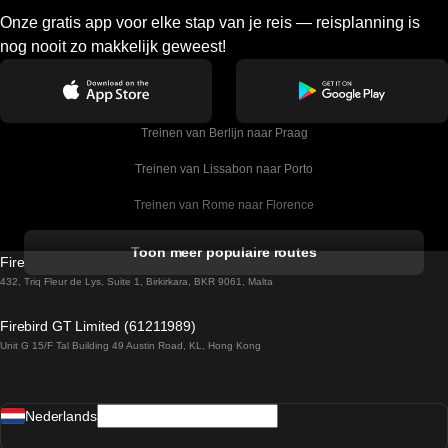
Onze gratis app voor elke stap van je reis — reisplanning is
nog nooit zo makkelijk geweest!
Treinen van Berlijn naar Praag
Treinen van Lissabon naar Porto
Treinen van Rome naar Florence
Treinen van Rome naar Venetie
Toon meer populaire routes
Firebird GT Limited (OC 1451)
Treinen van Sevilla naar Barcelona
432, Triq Fleur de Lys, Suite 1, Birkirkara, BKR 9061, Malta
Treinen van Dublin naar Belfast
Firebird GT Limited (61211989)
Unit G 15/F Tal Building 49 Austin Road, KL, Hong Kong
Treinen van Praag naar Wenen
Treinen van Sevilla naar Madrid
Nederlands
Treinen van Barcelona naar Sevilla