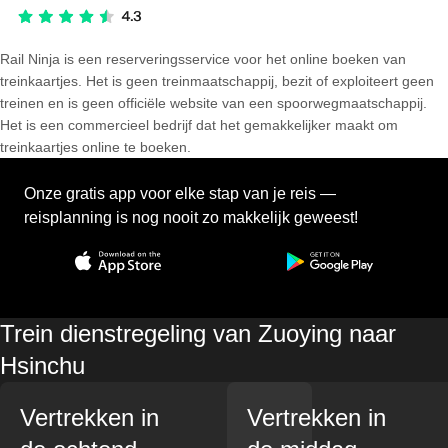
Rail Ninja is een reserveringsservice voor het online boeken van
treinkaartjes. Het is geen treinmaatschappij, bezit of exploiteert geen
treinen en is geen officiële website van een spoorwegmaatschappij.
Het is een commercieel bedrijf dat het gemakkelijker maakt om
treinkaartjes online te boeken.
Onze gratis app voor elke stap van je reis —
reisplanning is nog nooit zo makkelijk geweest!
Trein dienstregeling van Zuoying naar
Hsinchu
Vertrekken in
Vertrekken in