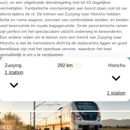
uur), en een uitgebreide dienstregeling met tot 43 dagelijkse
vertrektijden. Fantastische voorzieningen aan boord staan ook tot uw
dienst tijdens de rit. De treinen van Zuoying naar Hsinchu hebben
lichte en ruime wagons, voorzien van comfortabele stoelen, en bieden
veel beenruimte en royale bagageruimte. Grote panoramische ramen
zijn perfect om het spectaculaire uitzicht onderweg te bewonderen.
Een andere reden om te kiezen voor een treinrit van Zuoying naar
Hsinchu is dat de treinstations dicht bij de stadscentra liggen en goed
bereikbaar zijn met het openbaar vervoer, waardoor het heel
gemakkelijk is om u te verplaatsen.
Zuoying
292 km
Hsinchu
1 station
1 station
Vroegste vertrek:
Laagste prijs:
06:15
$76