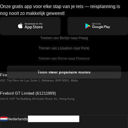
Onze gratis app voor elke stap van je reis — reisplanning is
nog nooit zo makkelijk geweest!
Treinen van Berlijn naar Praag
Treinen van Lissabon naar Porto
Treinen van Rome naar Florence
Treinen van Rome naar Venetie
Toon meer populaire routes
Firebird GT Limited (OC 1451)
Treinen van Sevilla naar Barcelona
432, Triq Fleur de Lys, Suite 1, Birkirkara, BKR 9061, Malta
Treinen van Dublin naar Belfast
Firebird GT Limited (61211989)
Unit G 15/F Tal Building 49 Austin Road, KL, Hong Kong
Treinen van Praag naar Wenen
Treinen van Sevilla naar Madrid
Nederlands
Treinen van Barcelona naar Sevilla