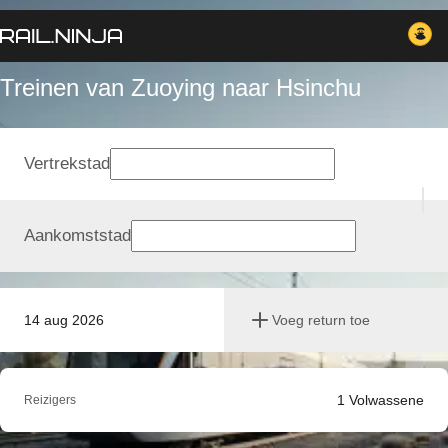
Treinen van Zuoying naar Hsinchu
Vertrekstad
Aankomststad
14 aug 2026
Voeg return toe
1
Volwassene
Reizigers