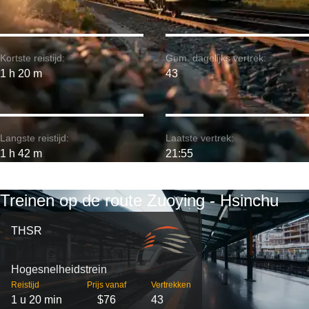
Kortste reistijd:
Gem. dagelijks vertrek:
1 h 20 m
43
Langste reistijd:
Laatste vertrek:
1 h 42 m
21:55
Treinen op de route Zuoying - Hsinchu
THSR
Hogesnelheidstrein
Reistijd
Prijs vanaf
Vertrekken
1 u 20 min
$76
43