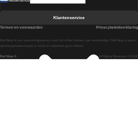
Nederlands
Treinen van Barcelona naar Sevilla
Treinen van Faro naar Lissabon
Klantenservice
Treinen van Faro naar Porto
Termen en voorwaarden
Privacybeleidverklaring
Treinen van Praag naar Berlijn
Rail Ninja is een reserveringsservice voor het online boeken van treinkaartjes. Rail Ninja is geen
Treinen van Wenen naar Salzburg
spoorwegmaatschappij en bezit of exploiteert geen treinen.
Rail Ninja ®
All Rights Reserved © 2026
Treinen van Wenen naar Praag
Treinen van Wenen naar Boedapest
Treinen van Venetie naar Rome
Treinen van Venetie naar Florence
Treinen van Valencia naar Madrid
Treinen van Valencia naar Barcelona
Treinen van Ulsan naar Seoel
Treinen van Sydney naar Canberra