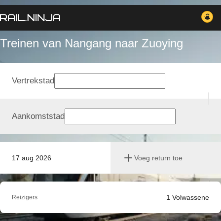
Treinen van Nangang naar Zuoying
Vertrekstad
Aankomststad
17 aug 2026
Voeg return toe
1
Volwassene
Reizigers