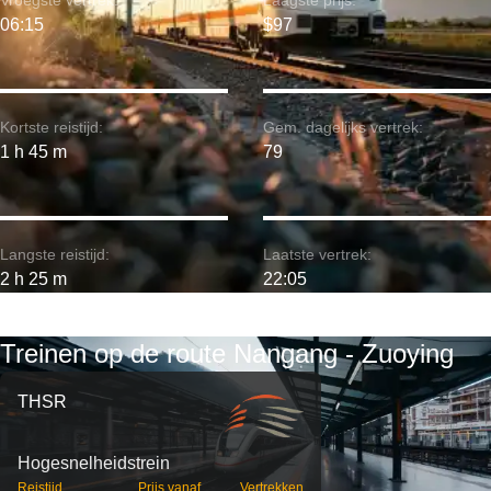
Vroegste vertrek:
Laagste prijs:
06:15
$97
Kortste reistijd:
Gem. dagelijks vertrek:
1 h 45 m
79
Langste reistijd:
Laatste vertrek:
2 h 25 m
22:05
Treinen op de route Nangang - Zuoying
THSR
Hogesnelheidstrein
Reistijd
Prijs vanaf
Vertrekken