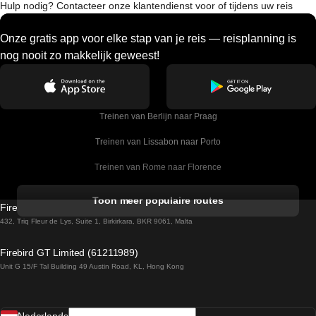
Hulp nodig? Contacteer onze klantendienst voor of tijdens uw reis
Onze gratis app voor elke stap van je reis — reisplanning is
nog nooit zo makkelijk geweest!
Treinen van Berlijn naar Praag
Treinen van Lissabon naar Porto
Treinen van Rome naar Florence
Treinen van Rome naar Venetie
Toon meer populaire routes
Firebird GT Limited (OC 1451)
Treinen van Sevilla naar Barcelona
432, Triq Fleur de Lys, Suite 1, Birkirkara, BKR 9061, Malta
Treinen van Dublin naar Belfast
Firebird GT Limited (61211989)
Unit G 15/F Tal Building 49 Austin Road, KL, Hong Kong
Treinen van Praag naar Wenen
Treinen van Sevilla naar Madrid