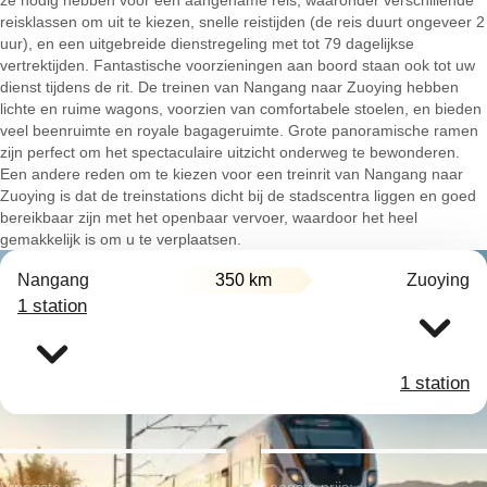
ze nodig hebben voor een aangename reis, waaronder verschillende
reisklassen om uit te kiezen, snelle reistijden (de reis duurt ongeveer 2
uur), en een uitgebreide dienstregeling met tot 79 dagelijkse
vertrektijden. Fantastische voorzieningen aan boord staan ook tot uw
dienst tijdens de rit. De treinen van Nangang naar Zuoying hebben
lichte en ruime wagons, voorzien van comfortabele stoelen, en bieden
veel beenruimte en royale bagageruimte. Grote panoramische ramen
zijn perfect om het spectaculaire uitzicht onderweg te bewonderen.
Een andere reden om te kiezen voor een treinrit van Nangang naar
Zuoying is dat de treinstations dicht bij de stadscentra liggen en goed
bereikbaar zijn met het openbaar vervoer, waardoor het heel
gemakkelijk is om u te verplaatsen.
Nangang
350 km
Zuoying
1 station
1 station