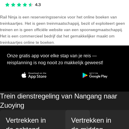
Rail Ninja is een reserveringsservice voor het online boeken van
treinkaartjes. Het is geen treinmaatschappij, bezit of exploiteert geen
treinen en is geen officiële website van een spoorwegmaatschappij.
Het is een commercieel bedrijf dat het gemakkelijker maakt om
treinkaartjes online te boeken.
Onze gratis app voor elke stap van je reis —
reisplanning is nog nooit zo makkelijk geweest!
Trein dienstregeling van Nangang naar
Zuoying
Vertrekken in
Vertrekken in