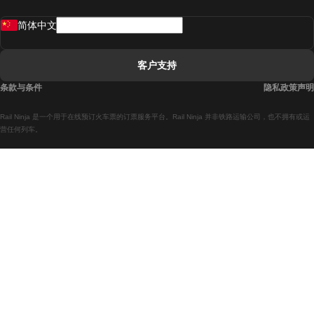
罗瓦涅米開往赫尔辛基的列車
简体中文
里斯本開往拉哥斯的列車
里斯本開往波多的列車
客户支持
里斯本開往科英布拉的列車
条款与条件
隐私政策声明
馬德里開往馬拉加的列車
Rail Ninja 是一个用于在线预订火车票的订票服务平台。Rail Ninja 并非铁路运输公司，也不拥有或运
馬德里開往里斯本的列車
营任何列车。
Rail Ninja ®
All Rights Reserved © 2026
馬德里開往巴塞罗那的列車
馬德里開往塞維亞的列車
馬德里開往阿利坎特的列車
馬拉加開往馬德里的列車
巴塞罗那開往馬德里的列車
巴塞罗那開往塞維亞的列車
巴塞罗那開往馬拉加的列車