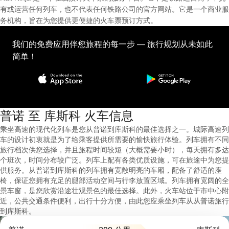
有或运营任何列车，也不代表任何铁路公司的官方网站。它是一个商业服
务机构，旨在为您提供更便捷的火车票预订方式。
我们的免费应用伴您旅程的每一步 — 旅行规划从未如此
简单！
普诺 至 库斯科 火车信息
乘坐高速的现代化列车是您从普诺到库斯科的最佳选择之一。城际高速列
车的设计初衷就是为了给乘客提供所需要的愉快旅行体验。列车拥有不同
旅行档次供您选择，并且旅程时间较短（大概需要小时），每天拥有多达
个班次，时间分布较广泛。列车上配有各类优质设施，可在旅途中为您提
供服务。从普诺到库斯科的列车拥有宽敞明亮的车厢，配备了舒适的座
椅，保证您拥有充足的腿部活动空间与行李放置区域。列车拥有宽阔的全
景车窗，是您欣赏沿途壮观景色的最佳选择。此外，火车站位于市中心附
近，公共交通条件便利，出行十分方便，由此您应乘坐列车从从普诺旅行
到库斯科。