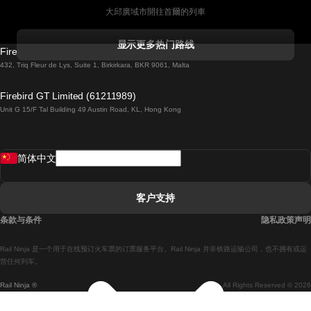
大邱廣域市開往首爾的列車
科克開往都柏林的列車
显示更多热门路线
Firebird GT Limited (OC 1451)
都柏林開往戈尔韦的列車
432, Triq Fleur de Lys, Suite 1, Birkirkara, BKR 9061, Malta
倫敦開往愛丁堡的列車
Firebird GT Limited (61211989)
Unit G 15/F Tal Building 49 Austin Road, KL, Hong Kong
羅馬開往拿坡里的列車
罗瓦涅米開往赫尔辛基的列車
简体中文
里斯本開往拉哥斯的列車
里斯本開往波多的列車
客户支持
里斯本開往科英布拉的列車
条款与条件
隐私政策声明
馬德里開往馬拉加的列車
Rail Ninja 是一个用于在线预订火车票的订票服务平台。Rail Ninja 并非铁路运输公司，也不拥有或运
馬德里開往里斯本的列車
营任何列车。
Rail Ninja ®
All Rights Reserved © 2026
馬德里開往巴塞罗那的列車