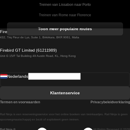
Treinen van Lissabon naar Porto
Treinen van Rome naar Florence
Treinen van Rome naar Venetie
Toon meer populaire routes
Firebird GT Limited (OC 1451)
Treinen van Sevilla naar Barcelona
432, Triq Fleur de Lys, Suite 1, Birkirkara, BKR 9061, Malta
Treinen van Dublin naar Belfast
Firebird GT Limited (61211989)
Unit G 15/F Tal Building 49 Austin Road, KL, Hong Kong
Treinen van Praag naar Wenen
Treinen van Sevilla naar Madrid
Nederlands
Treinen van Barcelona naar Sevilla
Treinen van Faro naar Lissabon
Klantenservice
Treinen van Faro naar Porto
Termen en voorwaarden
Privacybeleidverklaring
Treinen van Praag naar Berlijn
Rail Ninja is een reserveringsservice voor het online boeken van treinkaartjes. Rail Ninja is geen
Treinen van Wenen naar Salzburg
spoorwegmaatschappij en bezit of exploiteert geen treinen.
Rail Ninja ®
All Rights Reserved © 2026