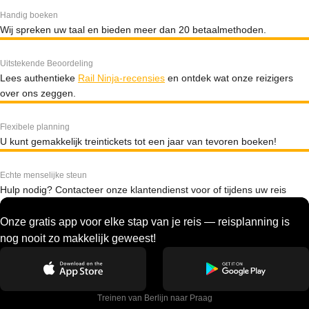
Handig boeken
Wij spreken uw taal en bieden meer dan 20 betaalmethoden.
Uitstekende Beoordeling
Lees authentieke
Rail Ninja-recensies
en ontdek wat onze reizigers
over ons zeggen.
Flexibele planning
U kunt gemakkelijk treintickets tot een jaar van tevoren boeken!
Echte menselijke steun
Hulp nodig? Contacteer onze klantendienst voor of tijdens uw reis
Onze gratis app voor elke stap van je reis — reisplanning is
nog nooit zo makkelijk geweest!
Treinen van Berlijn naar Praag