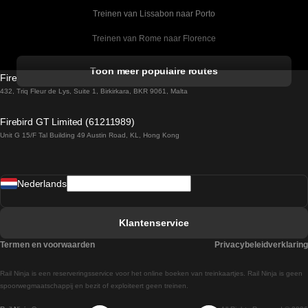
Treinen van Lissabon naar Porto
Treinen van Rome naar Florence
Treinen van Rome naar Venetie
Toon meer populaire routes
Firebird GT Limited (OC 1451)
Treinen van Sevilla naar Barcelona
432, Triq Fleur de Lys, Suite 1, Birkirkara, BKR 9061, Malta
Treinen van Dublin naar Belfast
Firebird GT Limited (61211989)
Unit G 15/F Tal Building 49 Austin Road, KL, Hong Kong
Treinen van Praag naar Wenen
Treinen van Sevilla naar Madrid
Nederlands
Treinen van Barcelona naar Sevilla
Treinen van Faro naar Lissabon
Klantenservice
Treinen van Faro naar Porto
Termen en voorwaarden
Privacybeleidverklaring
Treinen van Praag naar Berlijn
Rail Ninja is een reserveringsservice voor het online boeken van treinkaartjes. Rail Ninja is geen
Treinen van Wenen naar Salzburg
spoorwegmaatschappij en bezit of exploiteert geen treinen.