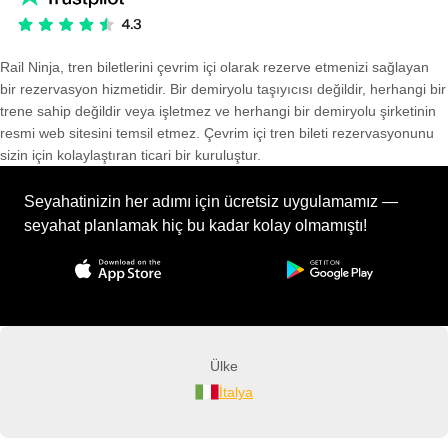
Rail Ninja, tren biletlerini çevrim içi olarak rezerve etmenizi sağlayan
bir rezervasyon hizmetidir. Bir demiryolu taşıyıcısı değildir, herhangi bir
trene sahip değildir veya işletmez ve herhangi bir demiryolu şirketinin
resmi web sitesini temsil etmez. Çevrim içi tren bileti rezervasyonunu
sizin için kolaylaştıran ticari bir kuruluştur.
Seyahatinizin her adımı için ücretsiz uygulamamız —
seyahat planlamak hiç bu kadar kolay olmamıştı!
Ülke
İtalya