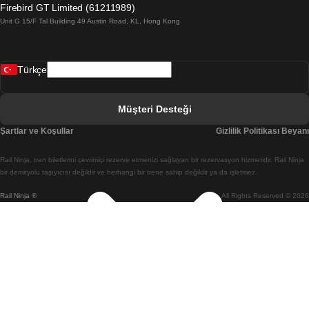
Firebird GT Limited (61211989)
Unit G 15/F Tal Building 49 Austin Road, KL, Hong Kong
Belfast Dublin Treni
Bergen Oslo Treni
Türkçe
Berlin Prag Treni
Bratislava Budapeşte Treni
Müşteri Desteği
Budapeşte Bratislava Treni
Şartlar ve Koşullar
Gizlilik Politikası Beyanı
Budapeşte Prag Treni
Rail Ninja, tren biletlerini çevrimiçi rezerve etmenizi sağlayan bir rezervasyon hizmetidir. Rail Ninja
Budapeşte Viyana Treni
bir demiryolu taşıyıcısı değildir ve herhangi bir trene sahip değildir ya da işletmez.
Rail Ninja ®
All Rights Reserved © 2026
Busan Cheonan(Asan) Treni
Busan Seul Treni
Changwon Seul Treni
Cheonan(Asan) Busan Treni
Coimbra Lizbon Treni