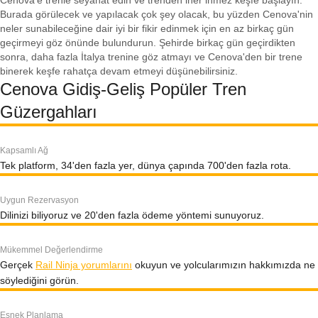
Cenova'e trenle seyahat edin ve trenden iner inmez keşfe başlayın.
Burada görülecek ve yapılacak çok şey olacak, bu yüzden Cenova'nin
neler sunabileceğine dair iyi bir fikir edinmek için en az birkaç gün
geçirmeyi göz önünde bulundurun. Şehirde birkaç gün geçirdikten
sonra, daha fazla İtalya trenine göz atmayı ve Cenova'den bir trene
binerek keşfe rahatça devam etmeyi düşünebilirsiniz.
Cenova Gidiş-Geliş Popüler Tren
Güzergahları
Kapsamlı Ağ
Tek platform, 34'den fazla yer, dünya çapında 700'den fazla rota.
Uygun Rezervasyon
Dilinizi biliyoruz ve 20'den fazla ödeme yöntemi sunuyoruz.
Mükemmel Değerlendirme
Gerçek
Rail Ninja yorumlarını
okuyun ve yolcularımızın hakkımızda ne
söylediğini görün.
Esnek Planlama