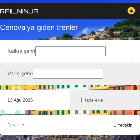
Cenova'ya giden trenler
Kalkış şehri
Varış şehri
13 Ağu 2026
İade ekle
1
Yetişkin
Gezginler