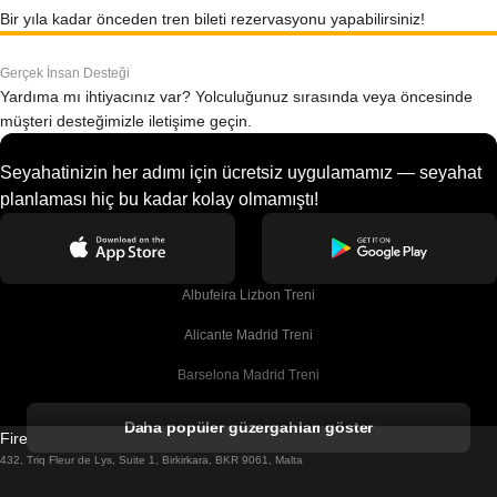
Bir yıla kadar önceden tren bileti rezervasyonu yapabilirsiniz!
Gerçek İnsan Desteği
Yardıma mı ihtiyacınız var? Yolculuğunuz sırasında veya öncesinde
müşteri desteğimizle iletişime geçin.
Seyahatinizin her adımı için ücretsiz uygulamamız — seyahat
planlaması hiç bu kadar kolay olmamıştı!
Albufeira Lizbon Treni
Alicante Madrid Treni
Barselona Madrid Treni
Barselona Malaga Treni
Daha popüler güzergahları göster
Firebird GT Limited (OC 1451)
Barselona Sevilla Treni
432, Triq Fleur de Lys, Suite 1, Birkirkara, BKR 9061, Malta
Barselona Valensiya Treni