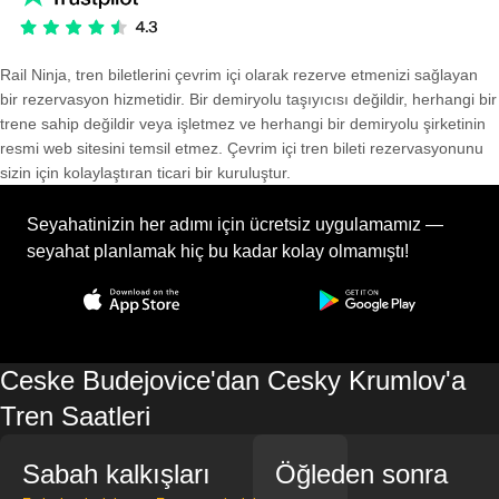
Rail Ninja, tren biletlerini çevrim içi olarak rezerve etmenizi sağlayan
bir rezervasyon hizmetidir. Bir demiryolu taşıyıcısı değildir, herhangi bir
trene sahip değildir veya işletmez ve herhangi bir demiryolu şirketinin
resmi web sitesini temsil etmez. Çevrim içi tren bileti rezervasyonunu
sizin için kolaylaştıran ticari bir kuruluştur.
Seyahatinizin her adımı için ücretsiz uygulamamız —
seyahat planlamak hiç bu kadar kolay olmamıştı!
Ceske Budejovice'dan Cesky Krumlov'a
Tren Saatleri
Sabah kalkışları
Öğleden sonra