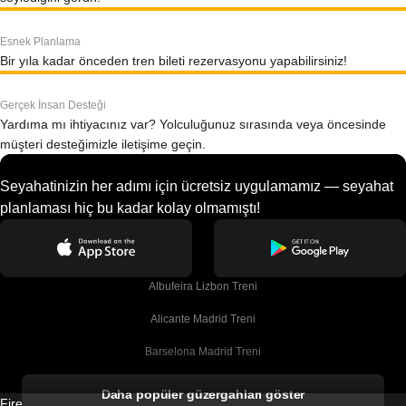
Esnek Planlama
Bir yıla kadar önceden tren bileti rezervasyonu yapabilirsiniz!
Gerçek İnsan Desteği
Yardıma mı ihtiyacınız var? Yolculuğunuz sırasında veya öncesinde
müşteri desteğimizle iletişime geçin.
Seyahatinizin her adımı için ücretsiz uygulamamız — seyahat
planlaması hiç bu kadar kolay olmamıştı!
Albufeira Lizbon Treni
Alicante Madrid Treni
Barselona Madrid Treni
Barselona Malaga Treni
Daha popüler güzergahları göster
Firebird GT Limited (OC 1451)