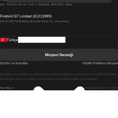
Barselona Sevilla Treni
432, Triq Fleur de Lys, Suite 1, Birkirkara, BKR 9061, Malta
Barselona Valensiya Treni
Firebird GT Limited (61211989)
Unit G 15/F Tal Building 49 Austin Road, KL, Hong Kong
Belfast Dublin Treni
Bergen Oslo Treni
Türkçe
Berlin Prag Treni
Bratislava Budapeşte Treni
Müşteri Desteği
Budapeşte Bratislava Treni
Şartlar ve Koşullar
Gizlilik Politikası Beyanı
Budapeşte Prag Treni
Rail Ninja, tren biletlerini çevrimiçi rezerve etmenizi sağlayan bir rezervasyon hizmetidir. Rail Ninja
Budapeşte Viyana Treni
bir demiryolu taşıyıcısı değildir ve herhangi bir trene sahip değildir ya da işletmez.
Rail Ninja ®
All Rights Reserved © 2026
Busan Cheonan(Asan) Treni
Busan Seul Treni
Changwon Seul Treni
Cheonan(Asan) Busan Treni