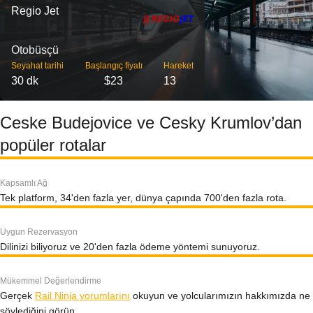
Regio Jet
Otobüsçü
Seyahat tarihi
Başlangıç ​​fiyatı
Hareket
30 dk
$23
13
Ceske Budejovice ve Cesky Krumlov’dan
popüler rotalar
Kapsamlı Ağ
Tek platform, 34'den fazla yer, dünya çapında 700'den fazla rota.
Uygun Rezervasyon
Dilinizi biliyoruz ve 20'den fazla ödeme yöntemi sunuyoruz.
Mükemmel Değerlendirme
Gerçek
Rail Ninja yorumlarını
okuyun ve yolcularımızın hakkımızda ne
söylediğini görün.