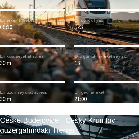
En erken hareket:
En düşük fiyat:
08:10
$23
En kısa seyahat süresi:
Ort. günlük hareket sayısı:
30 m
13
En uzun seyahat süresi:
En geç hareket:
30 m
21:00
Ceske Budejovice - Cesky Krumlov
güzergahındaki Trenler