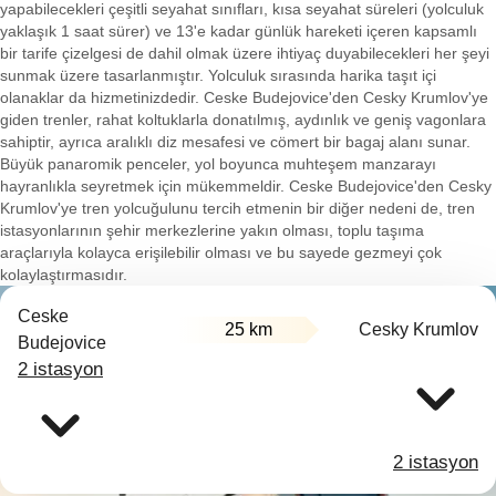
yapabilecekleri çeşitli seyahat sınıfları, kısa seyahat süreleri (yolculuk
yaklaşık 1 saat sürer) ve 13'e kadar günlük hareketi içeren kapsamlı
bir tarife çizelgesi de dahil olmak üzere ihtiyaç duyabilecekleri her şeyi
sunmak üzere tasarlanmıştır. Yolculuk sırasında harika taşıt içi
olanaklar da hizmetinizdedir. Ceske Budejovice'den Cesky Krumlov'ye
giden trenler, rahat koltuklarla donatılmış, aydınlık ve geniş vagonlara
sahiptir, ayrıca aralıklı diz mesafesi ve cömert bir bagaj alanı sunar.
Büyük panaromik penceler, yol boyunca muhteşem manzarayı
hayranlıkla seyretmek için mükemmeldir. Ceske Budejovice'den Cesky
Krumlov'ye tren yolcuğulunu tercih etmenin bir diğer nedeni de, tren
istasyonlarının şehir merkezlerine yakın olması, toplu taşıma
araçlarıyla kolayca erişilebilir olması ve bu sayede gezmeyi çok
kolaylaştırmasıdır.
Ceske
25 km
Cesky Krumlov
Budejovice
2 istasyon
2 istasyon