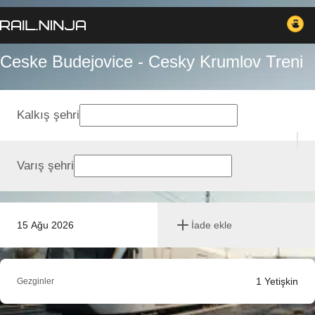
Ceske Budejovice - Cesky Krumlov Treni
Kalkış şehri
Varış şehri
15 Ağu 2026
İade ekle
1
Yetişkin
Gezginler