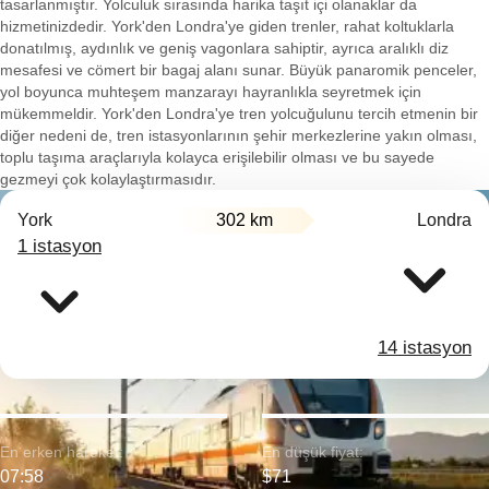
tasarlanmıştır. Yolculuk sırasında harika taşıt içi olanaklar da
hizmetinizdedir. York'den Londra'ye giden trenler, rahat koltuklarla
donatılmış, aydınlık ve geniş vagonlara sahiptir, ayrıca aralıklı diz
mesafesi ve cömert bir bagaj alanı sunar. Büyük panaromik penceler,
yol boyunca muhteşem manzarayı hayranlıkla seyretmek için
mükemmeldir. York'den Londra'ye tren yolcuğulunu tercih etmenin bir
diğer nedeni de, tren istasyonlarının şehir merkezlerine yakın olması,
toplu taşıma araçlarıyla kolayca erişilebilir olması ve bu sayede
gezmeyi çok kolaylaştırmasıdır.
York
302 km
Londra
1 istasyon
14 istasyon
En erken hareket:
En düşük fiyat:
07:58
$71