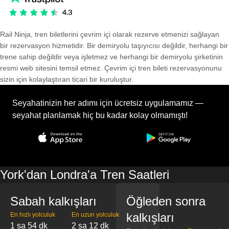
Rail Ninja, tren biletlerini çevrim içi olarak rezerve etmenizi sağlayan
bir rezervasyon hizmetidir. Bir demiryolu taşıyıcısı değildir, herhangi bir
trene sahip değildir veya işletmez ve herhangi bir demiryolu şirketinin
resmi web sitesini temsil etmez. Çevrim içi tren bileti rezervasyonunu
sizin için kolaylaştıran ticari bir kuruluştur.
Seyahatinizin her adımı için ücretsiz uygulamamız —
seyahat planlamak hiç bu kadar kolay olmamıştı!
York'dan Londra'a Tren Saatleri
Sabah kalkışları
Öğleden sonra
kalkışları
En hızlı yolculuk
En uzun yolculuk
1 sa 54 dk
2 sa 12 dk