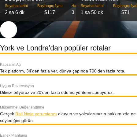
Seyahat tarihi
Başlangıç ​​fiyatı
Hareket
Seyahat tarihi
Başlangıç ​​fiyat
2 sa 6 dk
$117
3
1 sa 50 dk
$71
York ve Londra’dan popüler rotalar
Kapsamlı Ağ
Tek platform, 34'den fazla yer, dünya çapında 700'den fazla rota.
Uygun Rezervasyon
Dilinizi biliyoruz ve 20'den fazla ödeme yöntemi sunuyoruz.
Mükemmel Değerlendirme
Gerçek
Rail Ninja yorumlarını
okuyun ve yolcularımızın hakkımızda ne
söylediğini görün.
Esnek Planlama