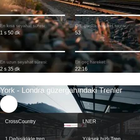
En kısa seyahat süresi:
Ort. günlük hareket sayısı:
1 s 50 dk
53
En uzun seyahat süresi:
En geç hareket:
2 s 35 dk
22:16
York - Londra güzergahındaki Trenler
CrossCountry
LNER
1 Değişiklikle tren
Yüksek hızlı Tren