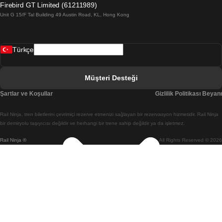
Firebird GT Limited (61211989)
Unit G 15/F Tal Building 49 Austin Road, KL, Hong Kong
Belfast Dublin Treni
Bergen Oslo Treni
Türkçe
Berlin Prag Treni
Bratislava Budapeşte Treni
Müşteri Desteği
Budapeşte Bratislava Treni
Şartlar ve Koşullar
Gizlilik Politikası Beyanı
Budapeşte Prag Treni
Rail Ninja, tren biletlerini çevrimiçi rezerve etmenizi sağlayan bir rezervasyon hizmetidir. Rail Ninja
Budapeşte Viyana Treni
bir demiryolu taşıyıcısı değildir ve herhangi bir trene sahip değildir ya da işletmez.
Rail Ninja ®
All Rights Reserved © 2026
Busan Cheonan(Asan) Treni
Busan Seul Treni
Changwon Seul Treni
Cheonan(Asan) Busan Treni
Coimbra Lizbon Treni