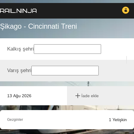
Şikago - Cincinnati Treni
Kalkış şehri
Varış şehri
13 Ağu 2026
İade ekle
1
Yetişkin
Gezginler