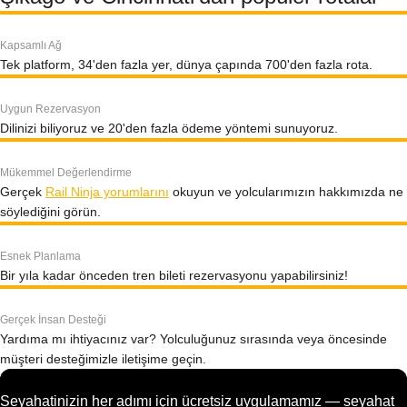
Kapsamlı Ağ
Tek platform, 34'den fazla yer, dünya çapında 700'den fazla rota.
Uygun Rezervasyon
Dilinizi biliyoruz ve 20'den fazla ödeme yöntemi sunuyoruz.
Mükemmel Değerlendirme
Gerçek
Rail Ninja yorumlarını
okuyun ve yolcularımızın hakkımızda ne
söylediğini görün.
Esnek Planlama
Bir yıla kadar önceden tren bileti rezervasyonu yapabilirsiniz!
Gerçek İnsan Desteği
Yardıma mı ihtiyacınız var? Yolculuğunuz sırasında veya öncesinde
müşteri desteğimizle iletişime geçin.
Seyahatinizin her adımı için ücretsiz uygulamamız — seyahat