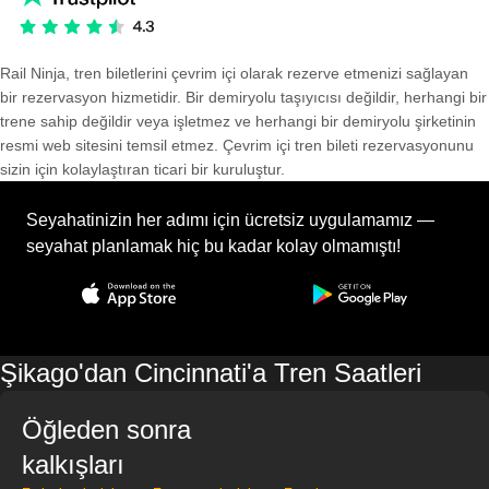
Rail Ninja, tren biletlerini çevrim içi olarak rezerve etmenizi sağlayan
bir rezervasyon hizmetidir. Bir demiryolu taşıyıcısı değildir, herhangi bir
trene sahip değildir veya işletmez ve herhangi bir demiryolu şirketinin
resmi web sitesini temsil etmez. Çevrim içi tren bileti rezervasyonunu
sizin için kolaylaştıran ticari bir kuruluştur.
Seyahatinizin her adımı için ücretsiz uygulamamız —
seyahat planlamak hiç bu kadar kolay olmamıştı!
Şikago'dan Cincinnati'a Tren Saatleri
Öğleden sonra
kalkışları