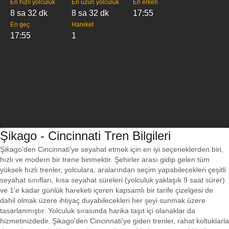
En hızlı yolculuk
En uzun yolculuk
En erken
8 sa 32 dk
8 sa 32 dk
17:55
En geç
Hareket
17:55
1
Şikago - Cincinnati Tren Bilgileri
Şikago'den Cincinnati'ye seyahat etmek için en iyi seçeneklerden biri,
hızlı ve modern bir trene binmektir. Şehirler arası gidip gelen tüm
yüksek hızlı trenler, yolculara, aralarından seçim yapabilecekleri çeşitli
seyahat sınıfları, kısa seyahat süreleri (yolculuk yaklaşık 9 saat sürer)
ve 1'e kadar günlük hareketi içeren kapsamlı bir tarife çizelgesi de
dahil olmak üzere ihtiyaç duyabilecekleri her şeyi sunmak üzere
tasarlanmıştır. Yolculuk sırasında harika taşıt içi olanaklar da
hizmetinizdedir. Şikago'den Cincinnati'ye giden trenler, rahat koltuklarla