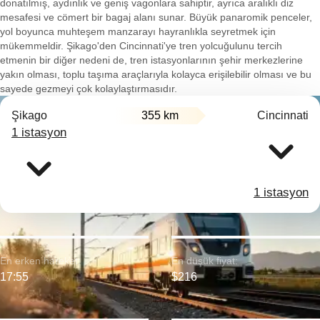
donatılmış, aydınlık ve geniş vagonlara sahiptir, ayrıca aralıklı diz
mesafesi ve cömert bir bagaj alanı sunar. Büyük panaromik penceler,
yol boyunca muhteşem manzarayı hayranlıkla seyretmek için
mükemmeldir. Şikago'den Cincinnati'ye tren yolcuğulunu tercih
etmenin bir diğer nedeni de, tren istasyonlarının şehir merkezlerine
yakın olması, toplu taşıma araçlarıyla kolayca erişilebilir olması ve bu
sayede gezmeyi çok kolaylaştırmasıdır.
Şikago
355 km
Cincinnati
1 istasyon
1 istasyon
En erken hareket:
En düşük fiyat:
17:55
$216