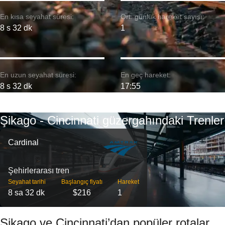
En kısa seyahat süresi:
Ort. günlük hareket sayısı:
8 s 32 dk
1
En uzun seyahat süresi:
En geç hareket:
8 s 32 dk
17:55
Şikago - Cincinnati güzergahındaki Trenler
Cardinal
Şehirlerarası tren
Seyahat tarihi
Başlangıç ​​fiyatı
Hareket
8 sa 32 dk
$216
1
Şikago ve Cincinnati’dan popüler rotalar