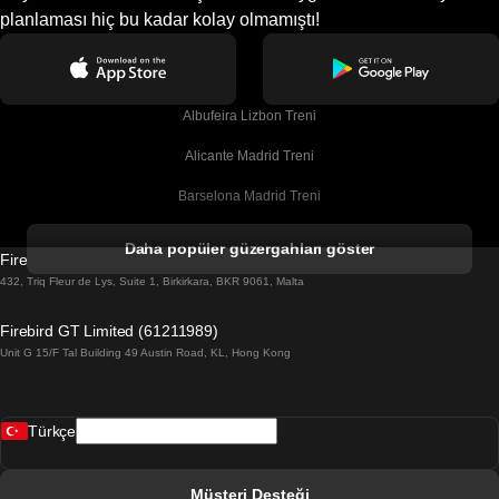
planlaması hiç bu kadar kolay olmamıştı!
Albufeira Lizbon Treni
Alicante Madrid Treni
Barselona Madrid Treni
Barselona Malaga Treni
Daha popüler güzergahları göster
Firebird GT Limited (OC 1451)
Barselona Sevilla Treni
432, Triq Fleur de Lys, Suite 1, Birkirkara, BKR 9061, Malta
Barselona Valensiya Treni
Firebird GT Limited (61211989)
Unit G 15/F Tal Building 49 Austin Road, KL, Hong Kong
Belfast Dublin Treni
Bergen Oslo Treni
Türkçe
Berlin Prag Treni
Bratislava Budapeşte Treni
Müşteri Desteği