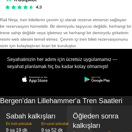
Rail Ninja, tren biletlerini çevrim içi olarak rezerve etmenizi sağlayan
bir rezervasyon hizmetidir. Bir demiryolu taşıyıcısı değildir, herhangi bir
trene sahip değildir veya işletmez ve herhangi bir demiryolu şirketinin
resmi web sitesini temsil etmez. Çevrim içi tren bileti rezervasyonunu
sizin için kolaylaştıran ticari bir kuruluştur.
Seyahatinizin her adımı için ücretsiz uygulamamız —
seyahat planlamak hiç bu kadar kolay olmamıştı!
Bergen'dan Lillehammer'a Tren Saatleri
Sabah kalkışları
Öğleden sonra
kalkışları
En hızlı yolculuk
En uzun yolculuk
9 sa 19 dk
9 sa 52 dk