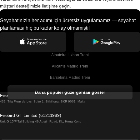
müşteri desteğimizle iletişime geçin.
Seyahatinizin her adımı için ücretsiz uygulamamız — seyahat
planlaması hiç bu kadar kolay olmamıştı!
Albufeira Lizbon Treni
Alicante Madrid Treni
Barselona Madrid Treni
Barselona Malaga Treni
Daha popüler güzergahları göster
Firebird GT Limited (OC 1451)
Barselona Sevilla Treni
432, Triq Fleur de Lys, Suite 1, Birkirkara, BKR 9061, Malta
Barselona Valensiya Treni
Firebird GT Limited (61211989)
Unit G 15/F Tal Building 49 Austin Road, KL, Hong Kong
Belfast Dublin Treni
Bergen Oslo Treni