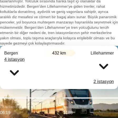
tasarlanmıştır. Yolculuk sırasında harika taşıt içi olanaklar da
hizmetinizdedir. Bergen'den Lillehammer'ye giden trenler, rahat
koltuklarla donatılmış, aydınlık ve geniş vagonlara sahiptir, ayrıca
aralıklı diz mesafesi ve cömert bir bagaj alanı sunar. Büyük panaromik
penceler, yol boyunca muhteşem manzarayı hayranlıkla seyretmek için
mükemmeldir. Bergen'den Lillehammer'ye tren yolcuğulunu tercih
etmenin bir diğer nedeni de, tren istasyonlarının şehir merkezlerine
yakın olması, toplu taşıma araçlarıyla kolayca erişilebilir olması ve bu
sayede gezmeyi çok kolaylaştırmasıdır.
Bergen
432 km
Lillehammer
4 istasyon
2 istasyon
En erken hareket:
En düşük fiyat:
06:19
$188