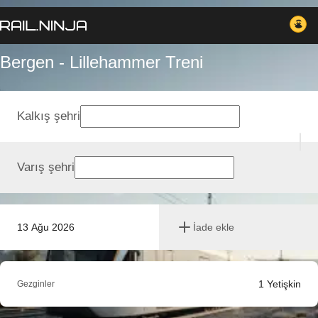
Bergen - Lillehammer Treni
Kalkış şehri
Varış şehri
13 Ağu 2026
İade ekle
1
Yetişkin
Gezginler