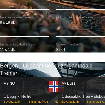
En kısa seyahat süresi:
Ort. günlük hareket sayısı:
9 s 19 dk
7
En uzun seyahat süresi:
En geç hareket:
11 s 1 dk
23:01
Bergen - Lillehammer güzergahındaki
Trenler
VY.NO
Vy Buss
1 Değişiklikle tren
1 değişiklik. Tren + otobü
Seyahat tarihi
Başlangıç ​​fiyatı
Hareket
Seyahat tarihi
Başlangıç ​​fiyat