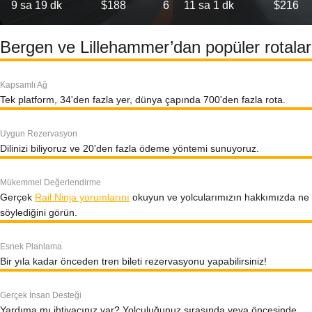
9 sa 19 dk
$188
6
11 sa 1 dk
$216
Bergen ve Lillehammer’dan popüler rotalar
Kapsamlı Ağ
Tek platform, 34'den fazla yer, dünya çapında 700'den fazla rota.
Uygun Rezervasyon
Dilinizi biliyoruz ve 20'den fazla ödeme yöntemi sunuyoruz.
Mükemmel Değerlendirme
Gerçek
Rail Ninja yorumlarını
okuyun ve yolcularımızın hakkımızda ne
söylediğini görün.
Esnek Planlama
Bir yıla kadar önceden tren bileti rezervasyonu yapabilirsiniz!
Gerçek İnsan Desteği
Yardıma mı ihtiyacınız var? Yolculuğunuz sırasında veya öncesinde