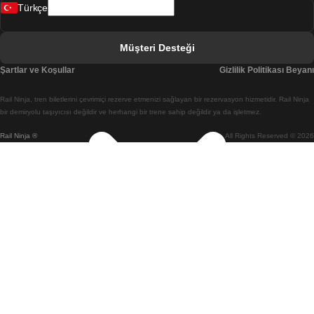
Türkçe
Berlin Prag Treni
Bratislava Budapeşte Treni
Müşteri Desteği
Budapeşte Bratislava Treni
Şartlar ve Koşullar
Gizlilik Politikası Beyanı
Budapeşte Prag Treni
Rail Ninja, tren biletlerini çevrimiçi rezerve etmenizi sağlayan bir rezervasyon hizmetidir. Rail Ninja
Budapeşte Viyana Treni
bir demiryolu taşıyıcısı değildir ve herhangi bir trene sahip değildir ya da işletmez.
Rail Ninja ®
All Rights Reserved © 2026
Busan Cheonan(Asan) Treni
Busan Seul Treni
Changwon Seul Treni
Cheonan(Asan) Busan Treni
Coimbra Lizbon Treni
Coimbra Porto Treni
Cork Dublin Treni