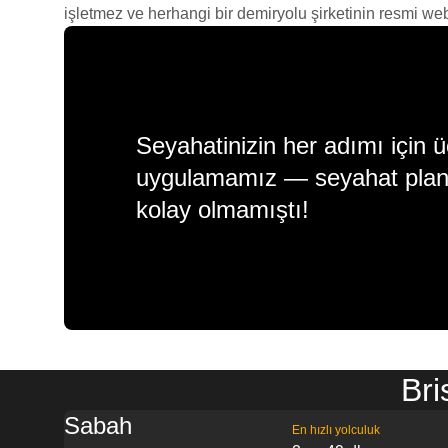
işletmez ve herhangi bir demiryolu şirketinin resmi web s
Seyahatinizin her adımı için ü
uygulamamız — seyahat plan
kolay olmamıştı!
Bri
Sabah
En hızlı yolculuk