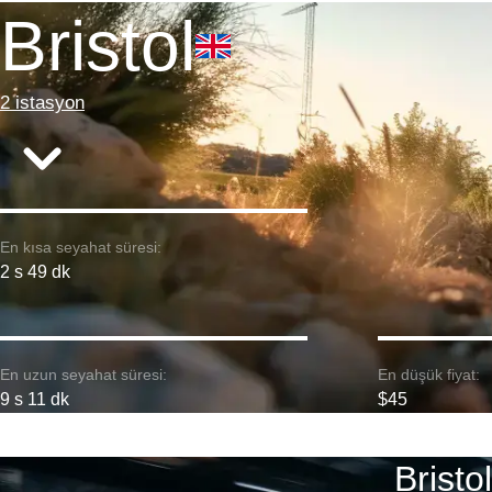
Bristol
2 istasyon
En kısa seyahat süresi:
2 s 49 dk
En uzun seyahat süresi:
En düşük fiyat:
9 s 11 dk
$45
Bristo