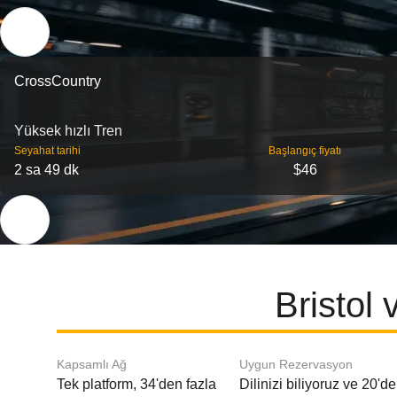
CrossCountry
Yüksek hızlı Tren
Seyahat tarihi
Başlangıç ​​fiyatı
2 sa 49 dk
$46
Bristol
Kapsamlı Ağ
Uygun Rezervasyon
Tek platform, 34'den fazla
Dilinizi biliyoruz ve 20'd