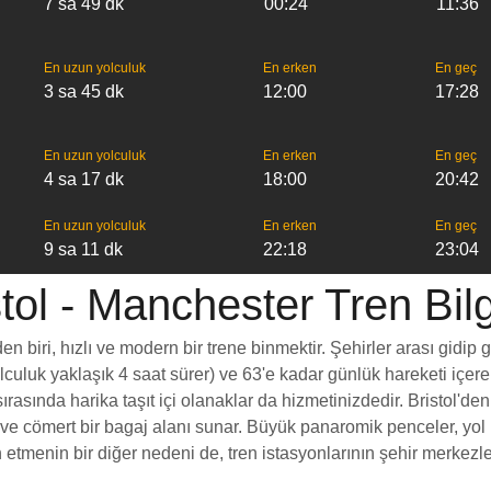
7 sa 49 dk
00:24
11:36
En uzun yolculuk
En erken
En geç
3 sa 45 dk
12:00
17:28
En uzun yolculuk
En erken
En geç
4 sa 17 dk
18:00
20:42
En uzun yolculuk
En erken
En geç
9 sa 11 dk
22:18
23:04
tol - Manchester Tren Bilg
 biri, hızlı ve modern bir trene binmektir. Şehirler arası gidip 
yolculuk yaklaşık 4 saat sürer) ve 63'e kadar günlük hareketi içer
rasında harika taşıt içi olanaklar da hizmetinizdedir. Bristol'den
esi ve cömert bir bagaj alanı sunar. Büyük panaromik penceler, 
tmenin bir diğer nedeni de, tren istasyonlarının şehir merkezleri