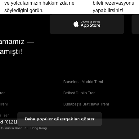
ve yolcularımızın hakkımızda ne
bileti rezervasyonu
söylediğini görün.
yapabilirsiniz!
gulamamız —
amıştı!
Barselona Madrid Treni
reni
Belfast Dublin Treni
Treni
Budapeşte Bratislava Treni
 Treni
Busan Seul Treni
Daha popüler güzergahları göster
ted (61211989)
Coimbra Porto Treni
ng 49 Austin Road, KL, Hong Kong
Dublin Belfast Treni