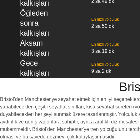
2 sa 49 dk
kalkışları
Öğleden
En hızlı yolculuk
sonra
2 sa 50 dk
kalkışları
Akşam
En hızlı yolculuk
3 sa 19 dk
kalkışları
Gece
En hızlı yolculuk
9 sa 2 dk
kalkışları
Bris
Bristol'den Manchester'ye seyahat etmek için en iyi seçeneklerden
yapabilecekleri çeşitli seyahat sınıfları, kısa seyahat süreleri (
duyabilecekleri her şeyi sunmak üzere tasarlanmıştır. Yolculuk sı
aydınlık ve geniş vagonlara sahiptir, ayrıca aralıklı diz mesaf
mükemmeldir. Bristol'den Manchester'ye tren yolcuğulunu tercih e
olması ve bu sayede gezmeyi çok kolaylaştırmasıdır.