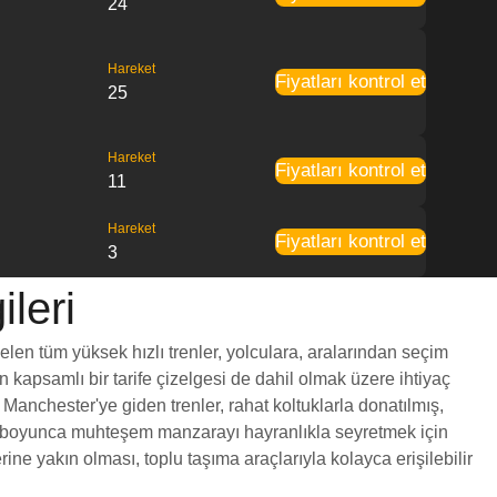
24
Hareket
Fiyatları kontrol et
25
Hareket
Fiyatları kontrol et
11
Hareket
Fiyatları kontrol et
3
ileri
gelen tüm yüksek hızlı trenler, yolculara, aralarından seçim
en kapsamlı bir tarife çizelgesi de dahil olmak üzere ihtiyaç
 Manchester'ye giden trenler, rahat koltuklarla donatılmış,
yol boyunca muhteşem manzarayı hayranlıkla seyretmek için
ne yakın olması, toplu taşıma araçlarıyla kolayca erişilebilir