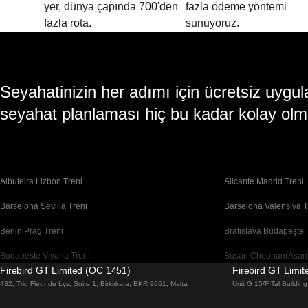
yer, dünya çapında 700'den
fazla ödeme yöntemi
fazla rota.
sunuyoruz.
Seyahatinizin her adımı için ücretsiz uy
seyahat planlaması hiç bu kadar kolay olm
Albufeira Lizbon Treni
Alicante Madrid Treni
Barselona Sevilla Treni
Barselona Valensiya T
Berlin Prag Treni
Bratislava Budapeşte 
Budapeşte Viyana Treni
Busan Cheonan(Asan)
Firebird GT Limited (OC 1451)
Firebird GT Limi
Cheonan(Asan) Busan Treni
Coimbra Lizbon Treni
432, Triq Fleur de Lys, Suite 1, Birkirkara, BKR 9061, Malta
Unit G 15/F Tal Buildi
Daegu Seul Treni
Daejeon Seul Treni