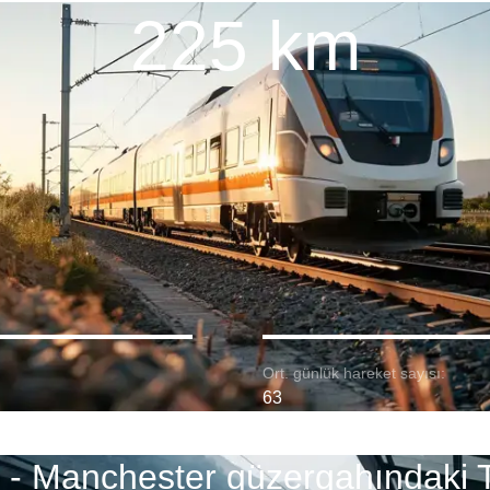
225 km
Ort. günlük hareket sayısı:
63
l - Manchester güzergahındaki 