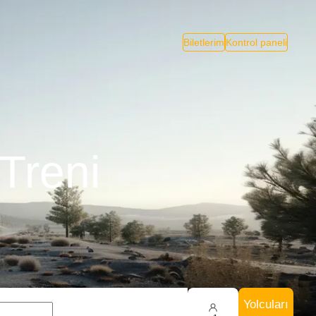
Biletlerim
Kontrol paneli
 Treni
Yolcuları