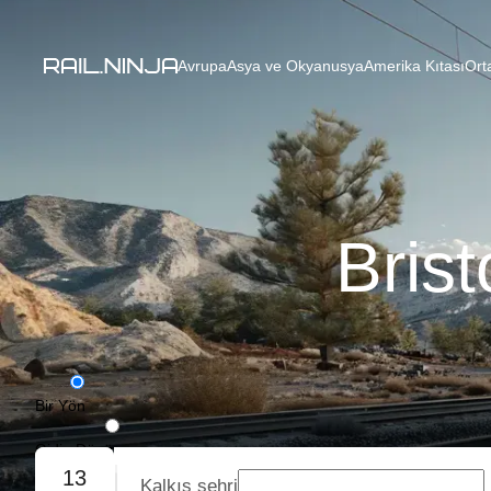
Avrupa
Asya ve Okyanusya
Amerika Kıtası
Ort
Brist
Bir Yön
Gidiş-Dönüş
13
Kalkış şehri