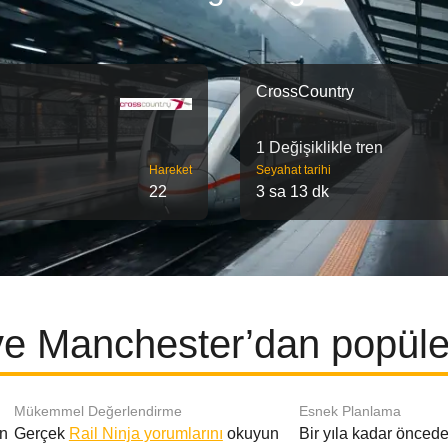
CrossCountry
1 Değişiklikle tren
Hareket
Seyahat tarihi
22
3 sa 13 dk
 ve Manchester’dan popüler
Mükemmel Değerlendirme
Esnek Planlama
en
Gerçek
Rail Ninja yorumlarını
okuyun
Bir yıla kadar öncede