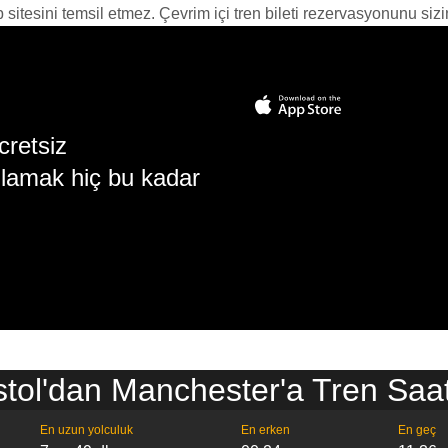
itesini temsil etmez. Çevrim içi tren bileti rezervasyonunu sizin i
cretsiz
lamak hiç bu kadar
stol'dan Manchester'a Tren Saat
En uzun yolculuk
En erken
En geç