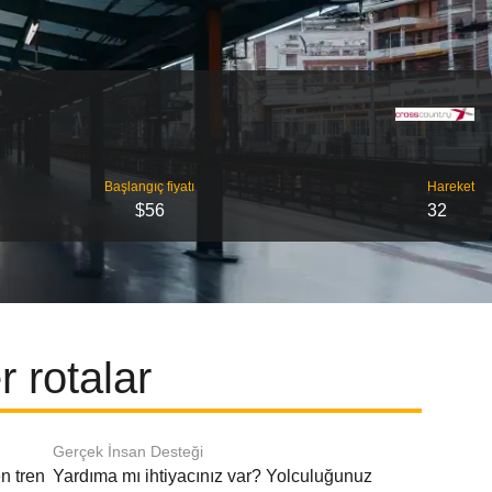
Başlangıç ​​fiyatı
Hareket
$56
32
 rotalar
Gerçek İnsan Desteği
n tren
Yardıma mı ihtiyacınız var? Yolculuğunuz