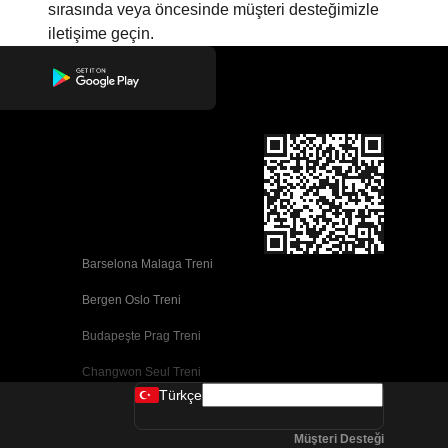
sırasında veya öncesinde müşteri desteğimizle
iletişime geçin.
Barselona Malaga Treni
Bergen Oslo Treni
Budapeşte Prag Treni
Changwon Seul Treni
Türkçe
Cork Dublin Treni
Müşteri Desteği
Dublin Cork Treni