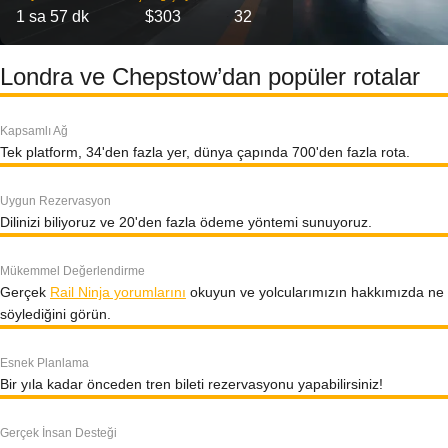
1 sa 57 dk
$303
32
Londra ve Chepstow’dan popüler rotalar
Kapsamlı Ağ
Tek platform, 34'den fazla yer, dünya çapında 700'den fazla rota.
Uygun Rezervasyon
Dilinizi biliyoruz ve 20'den fazla ödeme yöntemi sunuyoruz.
Mükemmel Değerlendirme
Gerçek
Rail Ninja yorumlarını
okuyun ve yolcularımızın hakkımızda ne
söylediğini görün.
Esnek Planlama
Bir yıla kadar önceden tren bileti rezervasyonu yapabilirsiniz!
Gerçek İnsan Desteği