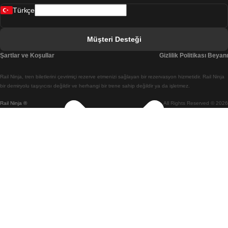
Türkçe
Berlin Prag Treni
Bratislava Budapeşte Treni
Müşteri Desteği
Budapeşte Bratislava Treni
Şartlar ve Koşullar
Gizlilik Politikası Beyanı
Budapeşte Prag Treni
Rail Ninja, tren biletlerini çevrimiçi rezerve etmenizi sağlayan bir rezervasyon hizmetidir. Rail Ninja
Budapeşte Viyana Treni
bir demiryolu taşıyıcısı değildir ve herhangi bir trene sahip değildir ya da işletmez.
Rail Ninja ®
All Rights Reserved © 2026
Busan Cheonan(Asan) Treni
Busan Seul Treni
Changwon Seul Treni
Cheonan(Asan) Busan Treni
Coimbra Lizbon Treni
Coimbra Porto Treni
Cork Dublin Treni