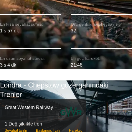
En kısa seyahat süresi:
Ort. günlük hareket sayısı:
1 s 57 dk
32
En uzun seyahat süresi:
En geç hareket:
3 s 4 dk
21:48
Londra - Chepstow güzergahındaki
Trenler
Great Western Railway
1 Değişiklikle tren
Seyahat tarihi
Başlangıç ​​fiyatı
Hareket