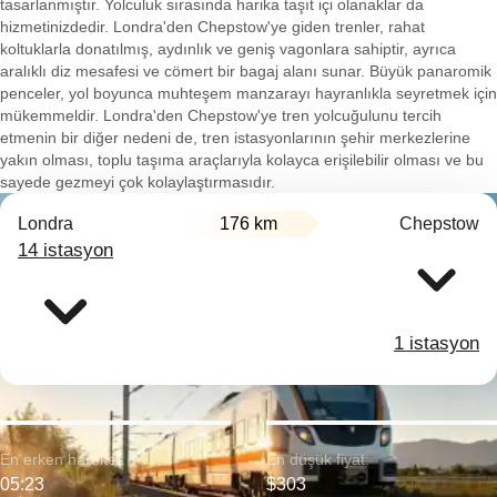
tasarlanmıştır. Yolculuk sırasında harika taşıt içi olanaklar da
hizmetinizdedir. Londra'den Chepstow'ye giden trenler, rahat
koltuklarla donatılmış, aydınlık ve geniş vagonlara sahiptir, ayrıca
aralıklı diz mesafesi ve cömert bir bagaj alanı sunar. Büyük panaromik
penceler, yol boyunca muhteşem manzarayı hayranlıkla seyretmek için
mükemmeldir. Londra'den Chepstow'ye tren yolcuğulunu tercih
etmenin bir diğer nedeni de, tren istasyonlarının şehir merkezlerine
yakın olması, toplu taşıma araçlarıyla kolayca erişilebilir olması ve bu
sayede gezmeyi çok kolaylaştırmasıdır.
Londra
176 km
Chepstow
14 istasyon
1 istasyon
En erken hareket:
En düşük fiyat:
05:23
$303