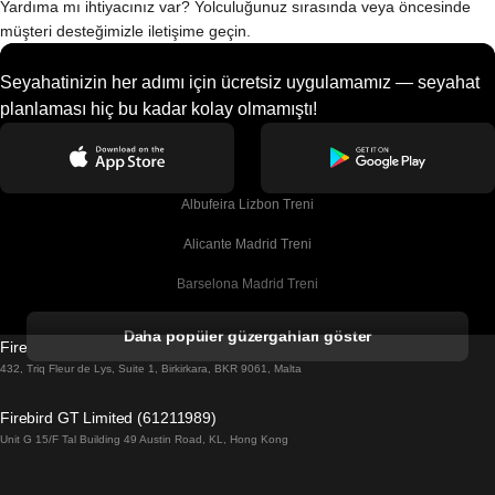
Yardıma mı ihtiyacınız var? Yolculuğunuz sırasında veya öncesinde
müşteri desteğimizle iletişime geçin.
Seyahatinizin her adımı için ücretsiz uygulamamız — seyahat
planlaması hiç bu kadar kolay olmamıştı!
Albufeira Lizbon Treni
Alicante Madrid Treni
Barselona Madrid Treni
Barselona Malaga Treni
Daha popüler güzergahları göster
Firebird GT Limited (OC 1451)
Barselona Sevilla Treni
432, Triq Fleur de Lys, Suite 1, Birkirkara, BKR 9061, Malta
Barselona Valensiya Treni
Firebird GT Limited (61211989)
Unit G 15/F Tal Building 49 Austin Road, KL, Hong Kong
Belfast Dublin Treni
Bergen Oslo Treni