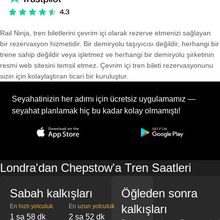
Rail Ninja, tren biletlerini çevrim içi olarak rezerve etmenizi sağlayan
bir rezervasyon hizmetidir. Bir demiryolu taşıyıcısı değildir, herhangi bir
trene sahip değildir veya işletmez ve herhangi bir demiryolu şirketinin
resmi web sitesini temsil etmez. Çevrim içi tren bileti rezervasyonunu
sizin için kolaylaştıran ticari bir kuruluştur.
Seyahatinizin her adımı için ücretsiz uygulamamız —
seyahat planlamak hiç bu kadar kolay olmamıştı!
Londra'dan Chepstow'a Tren Saatleri
Sabah kalkışları
Öğleden sonra
kalkışları
En hızlı yolculuk
En uzun yolculuk
1 sa 58 dk
2 sa 52 dk