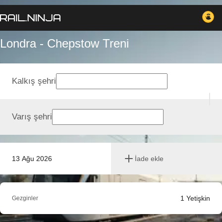
Londra - Chepstow Treni
Kalkış şehri
Varış şehri
13 Ağu 2026
İade ekle
1
Yetişkin
Gezginler