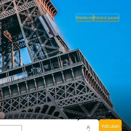
Biletlerim
Kontrol paneli
i
Yolcuları