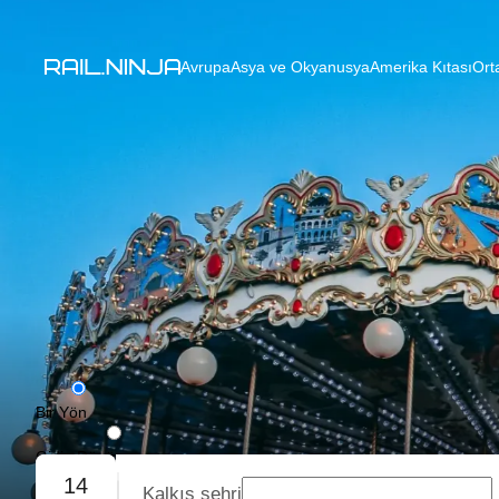
Avrupa
Asya ve Okyanusya
Amerika Kıtası
Ort
Bir Yön
Gidiş-Dönüş
14
Kalkış şehri