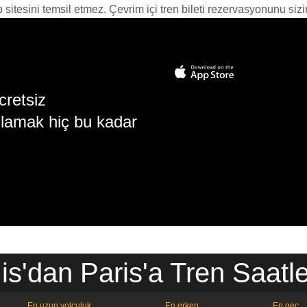
itesini temsil etmez. Çevrim içi tren bileti rezervasyonunu sizin i
cretsiz
lamak hiç bu kadar
is'dan Paris'a Tren Saatle
En uzun yolculuk
En erken
En geç