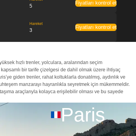
Fiyatları kontrol et
5
Hareket
Fiyatları kontrol et
3
yüksek hızlı trenler, yolculara, aralarından seçim
 kapsamlı bir tarife çizelgesi de dahil olmak üzere ihtiyaç
s'ye giden trenler, rahat koltuklarla donatılmış, aydınlık ve
a muhteşem manzarayı hayranlıkla seyretmek için mükemmeldir.
taşıma araçlarıyla kolayca erişilebilir olması ve bu sayede
Paris