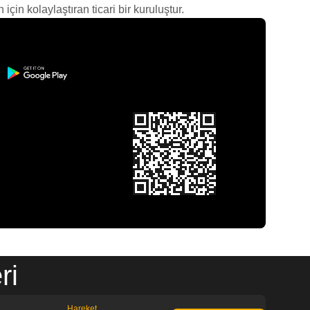
çin kolaylaştıran ticari bir kuruluştur.
ri
Hareket