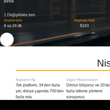
BeNe
1 Değişiklikle tren
Seyahat tarihi
Başlangıç ​​fiyatı
6 sa 24 dk
$163
Nis
Kapsamlı Ağ
Uygun Rezervasyon
Tek platform, 34'den fazla
Dilinizi biliyoruz ve 20'd
yer, dünya çapında 700'den
fazla ödeme yöntemi
fazla rota.
sunuyoruz.