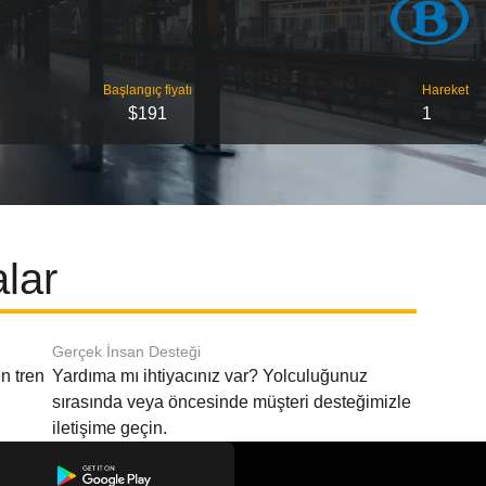
Başlangıç ​​fiyatı
Hareket
$191
1
alar
Gerçek İnsan Desteği
n tren
Yardıma mı ihtiyacınız var? Yolculuğunuz
sırasında veya öncesinde müşteri desteğimizle
iletişime geçin.