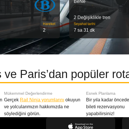
BeNe
2 Değişiklikle tren
Hareket
Seyahat tarihi
2
7 sa 31 dk
 ve Paris’dan popüler rot
Mükemmel Değerlendirme
Esnek Planlama
en
Gerçek
Rail Ninja yorumlarını
okuyun
Bir yıla kadar öncede
ve yolcularımızın hakkımızda ne
bileti rezervasyonu
söylediğini görün.
yapabilirsiniz!