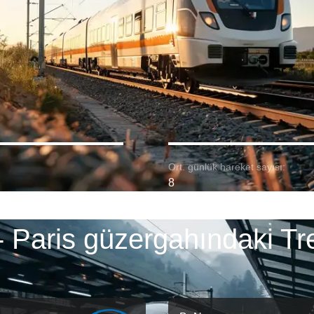
Ort. günlük hareket sayısı:
8
- Paris güzergahındaki Tr