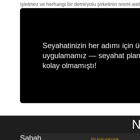
işletmez ve herhangi bir demiryolu şirketinin resmi web s
Seyahatinizin her adımı için ü
uygulamamız — seyahat plan
kolay olmamıştı!
N
Sabah
En hızlı yolculuk