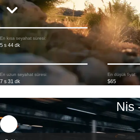
En kısa seyahat süresi:
5 s 44 dk
En uzun seyahat süresi:
En düşük fiyat:
7 s 31 dk
$65
Nis 