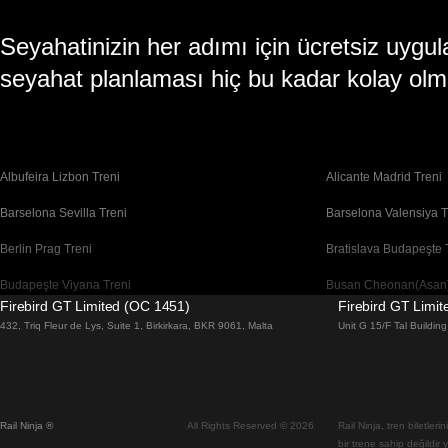
Seyahatinizin her adımı için ücretsiz uy
seyahat planlaması hiç bu kadar kolay olm
Albufeira Lizbon Treni
Alicante Madrid Treni
Barselona Sevilla Treni
Barselona Valensiya T
Berlin Prag Treni
Bratislava Budapeşte 
Budapeşte Viyana Treni
Busan Cheonan(Asan)
Firebird GT Limited (OC 1451)
Firebird GT Limi
Cheonan(Asan) Busan Treni
Coimbra Lizbon Treni
432, Triq Fleur de Lys, Suite 1, Birkirkara, BKR 9061, Malta
Unit G 15/F Tal Buildi
Daegu Seul Treni
Daejeon Seul Treni
Dublin Galway Treni
Edinburgh Londra Tre
Rail Ninja ®
All Rights Reserved © 2026
Rail Ninja, tren biletler
Flam Oslo Treni
Floransa Roma Treni
bir trene sahip değildir 