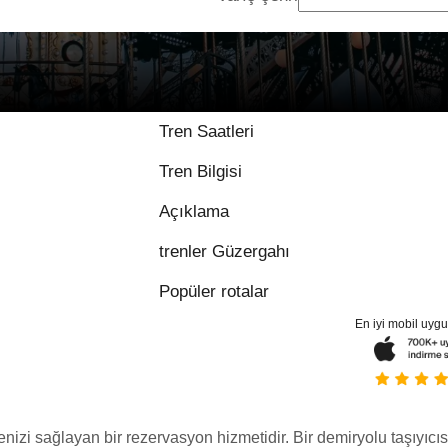
9.3 / 10, 56 değerle
Tren Saatleri
Tren Bilgisi
Açıklama
trenler Güzergahı
Popüler rotalar
En iyi mobil uyg
menizi sağlayan bir rezervasyon hizmetidir. Bir demiryolu taşıyıcıs