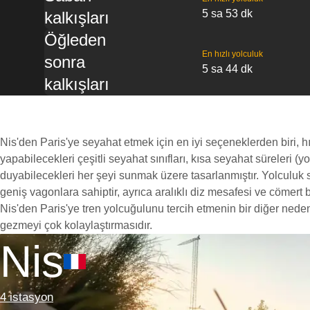
5 sa 53 dk
kalkışları
Öğleden
En hızlı yolculuk
sonra
5 sa 44 dk
kalkışları
Nis'den Paris'ye seyahat etmek için en iyi seçeneklerden biri, hı
yapabilecekleri çeşitli seyahat sınıfları, kısa seyahat süreleri (
duyabilecekleri her şeyi sunmak üzere tasarlanmıştır. Yolculuk sır
geniş vagonlara sahiptir, ayrıca aralıklı diz mesafesi ve cöme
Nis'den Paris'ye tren yolcuğulunu tercih etmenin bir diğer nedeni
gezmeyi çok kolaylaştırmasıdır.
Nis
4 istasyon