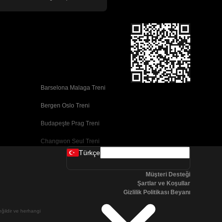
Barselona Malaga Treni
Bergen Oslo Treni
Budapeşte Prag Treni
Changwon Seul Treni
Türkçe
Cork Dublin Treni
Müşteri Desteği
Dublin Cork Treni
Şartlar ve Koşullar
Gizlilik Politikası Beyanı
Faro Porto Treni
değildir ve herhangi
Galway Dublin Treni