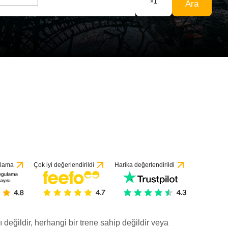
×
1
Ara
ndirmeye göre
ulama
Çok iyi değerlendirildi
Harika değerlendirildi
ı değildir, herhangi bir trene sahip değildir veya