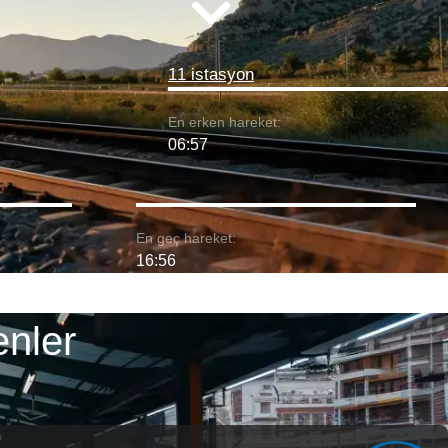
11 istasyon
En erken hareket:
06:57
En geç hareket:
16:56
enler