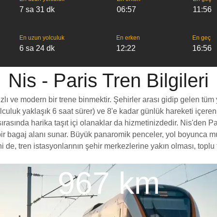
7 sa 31 dk
06:57
11:56
En uzun yolculuk
En erken
En geç
6 sa 24 dk
12:22
16:56
Nis - Paris Tren Bilgileri
zlı ve modern bir trene binmektir. Şehirler arası gidip gelen tüm 
yolculuk yaklaşık 6 saat sürer) ve 8'e kadar günlük hareketi içeren
asında harika taşıt içi olanaklar da hizmetinizdedir. Nis'den Pari
rt bir bagaj alanı sunar. Büyük panaromik penceler, yol boyunc
 de, tren istasyonlarının şehir merkezlerine yakın olması, toplu 
967 km