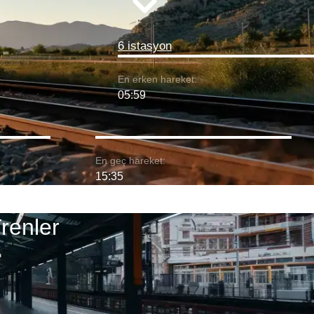
6 istasyon
En erken hareket:
05:59
En geç hareket:
15:35
renler