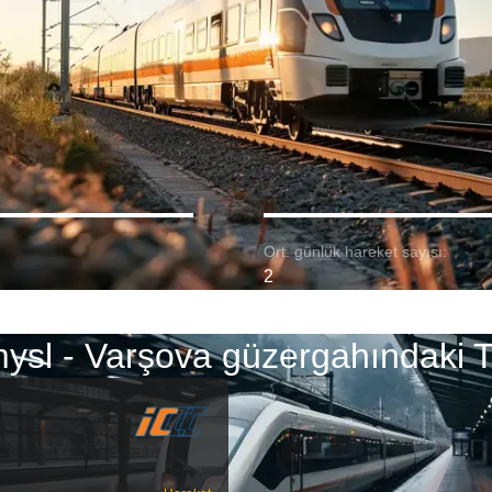
Ort. günlük hareket sayısı:
2
ysl - Varşova güzergahındaki T