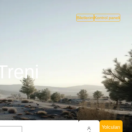
Biletlerim
Kontrol paneli
Treni
Yolcuları