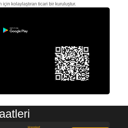
çin kolaylaştıran ticari bir kuruluştur.
atleri
Hareket