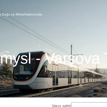
a Doğu ve Afrika
Hakkımızda
mysl - Varşova 
Varış şehri