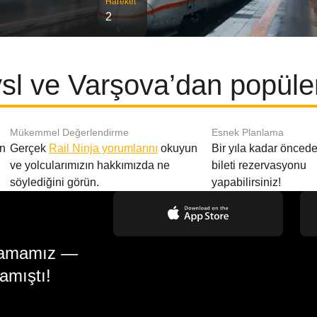
Hareket
2
l ve Varşova’dan popüler
Mükemmel Değerlendirme
Esnek Planlama
en
Gerçek
Rail Ninja yorumlarını
okuyun
Bir yıla kadar öncede
ve yolcularımızın hakkımızda ne
bileti rezervasyonu
söylediğini görün.
yapabilirsiniz!
gulamamız —
amıştı!