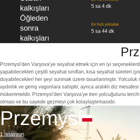
5 sa 4 dk
kalkışları
Öğleden
En hızlı yolculuk
sonra
5 sa 44 dk
kalkışları
Prz
Przemysl'den Varşova'ye seyahat etmek için en iyi seçeneklerden 
yapabilecekleri çeşitli seyahat sınıfları, kısa seyahat süreleri (
duyabilecekleri her şeyi sunmak üzere tasarlanmıştır. Yolculuk sı
aydınlık ve geniş vagonlara sahiptir, ayrıca aralıklı diz mesaf
mükemmeldir. Przemysl'den Varşova'ye tren yolcuğulunu tercih etm
olması ve bu sayede gezmeyi çok kolaylaştırmasıdır.
Przemysl
1 istasyon