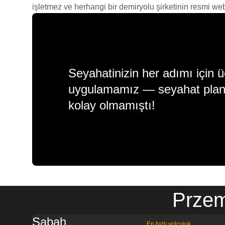
işletmez ve herhangi bir demiryolu şirketinin resmi web s
Seyahatinizin her adımı için ü
uygulamamız — seyahat plan
kolay olmamıştı!
Przem
Sabah
En hızlı yolculuk