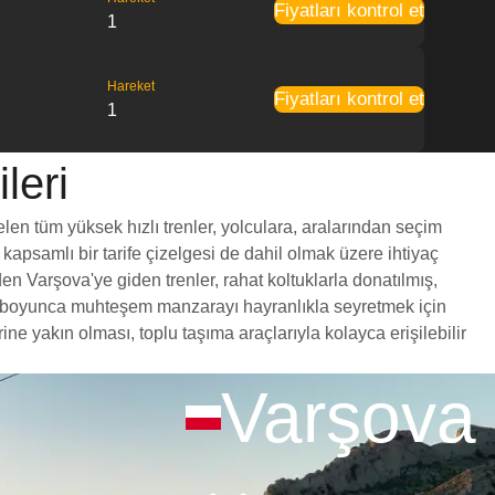
Fiyatları kontrol et
1
Hareket
Fiyatları kontrol et
1
leri
elen tüm yüksek hızlı trenler, yolculara, aralarından seçim
 kapsamlı bir tarife çizelgesi de dahil olmak üzere ihtiyaç
en Varşova'ye giden trenler, rahat koltuklarla donatılmış,
yol boyunca muhteşem manzarayı hayranlıkla seyretmek için
e yakın olması, toplu taşıma araçlarıyla kolayca erişilebilir
Varşova