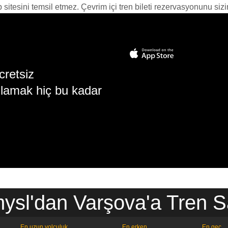
itesini temsil etmez. Çevrim içi tren bileti rezervasyonunu sizin i
cretsiz
lamak hiç bu kadar
ysl'dan Varşova'a Tren Sa
En uzun yolculuk
En erken
En geç