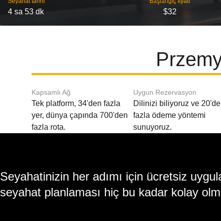
Seyahat tarihi
Başlangıç ​​fiyatı
4 sa 53 dk
$32
Przemys
Kapsamlı Ağ
Uygun Rezervasyon
Tek platform, 34'den fazla
Dilinizi biliyoruz ve 20'd
yer, dünya çapında 700'den
fazla ödeme yöntemi
fazla rota.
sunuyoruz.
Seyahatinizin her adımı için ücretsiz uy
seyahat planlaması hiç bu kadar kolay olm