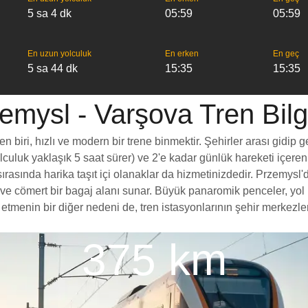
5 sa 4 dk
05:59
05:59
En uzun yolculuk
En erken
En geç
5 sa 44 dk
15:35
15:35
emysl - Varşova Tren Bilgi
biri, hızlı ve modern bir trene binmektir. Şehirler arası gidip g
yolculuk yaklaşık 5 saat sürer) ve 2'e kadar günlük hareketi içeren
rasında harika taşıt içi olanaklar da hizmetinizdedir. Przemysl'd
esi ve cömert bir bagaj alanı sunar. Büyük panaromik penceler, 
enin bir diğer nedeni de, tren istasyonlarının şehir merkezlerin
375 km