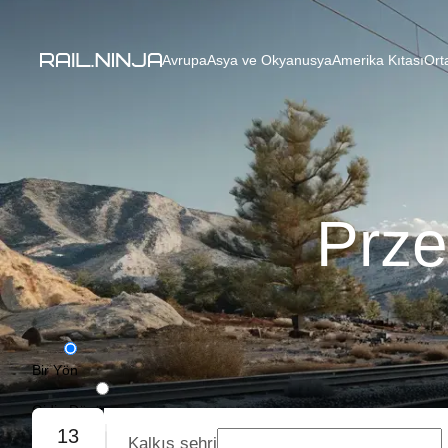
Avrupa
Asya ve Okyanusya
Amerika Kıtası
Ort
Prze
Bir Yön
Gidiş-Dönüş
13
Kalkış şehri