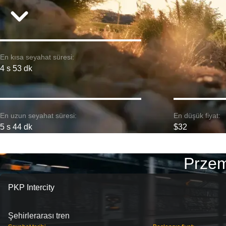
En kısa seyahat süresi:
4 s 53 dk
En uzun seyahat süresi:
En düşük fiyat:
5 s 44 dk
$32
Przem
PKP Intercity
Şehirlerarası tren