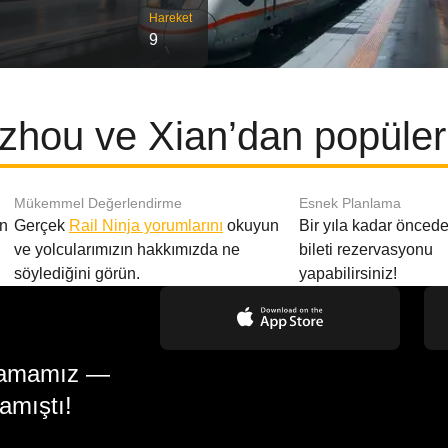
Hareket
9
hou ve Xian’dan popüler 
Mükemmel Değerlendirme
Esnek Planlama
en
Gerçek
Rail Ninja yorumlarını
okuyun
Bir yıla kadar öncede
ve yolcularımızın hakkımızda ne
bileti rezervasyonu
söylediğini görün.
yapabilirsiniz!
gulamamız —
amıştı!