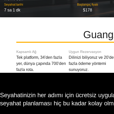
Seyahat tarihi
Başlangıç ​​fiyatı
7 sa 1 dk
$178
Guangz
Kapsamlı Ağ
Uygun Rezervasyon
Tek platform, 34'den fazla
Dilinizi biliyoruz ve 20'd
yer, dünya çapında 700'den
fazla ödeme yöntemi
fazla rota.
sunuyoruz.
Seyahatinizin her adımı için ücretsiz uy
seyahat planlaması hiç bu kadar kolay olm