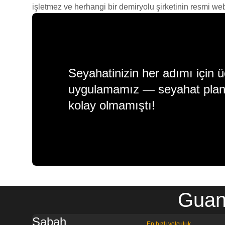
işletmez ve herhangi bir demiryolu şirketinin resmi web s
Seyahatinizin her adımı için ü
uygulamamız — seyahat plan
kolay olmamıştı!
Guang
Sabah
En hızlı yolculuk