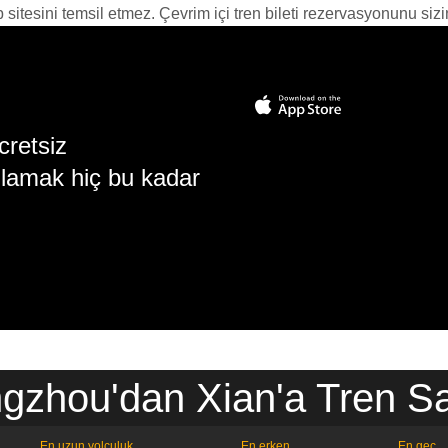
itesini temsil etmez. Çevrim içi tren bileti rezervasyonunu sizin i
cretsiz
lamak hiç bu kadar
zhou'dan Xian'a Tren Sa
En uzun yolculuk
En erken
En geç