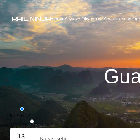
Avrupa
Asya ve Okyanusya
Amerika Kıtası
Ort
Gua
Bir Yön
Gidiş-Dönüş
13
Kalkış şehri