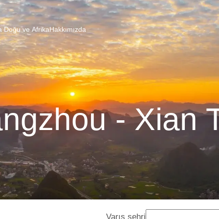
a Doğu ve Afrika
Hakkımızda
ngzhou - Xian T
Varış şehri