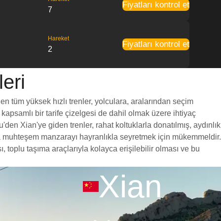
Fiyatları kontrol et
7
Hareket
Fiyatları kontrol et
2
eri
en tüm yüksek hızlı trenler, yolculara, aralarından seçim
 kapsamlı bir tarife çizelgesi de dahil olmak üzere ihtiyaç
den Xian'ye giden trenler, rahat koltuklarla donatılmış, aydınlık
unca muhteşem manzarayı hayranlıkla seyretmek için mükemmeldir.
 toplu taşıma araçlarıyla kolayca erişilebilir olması ve bu
Xian