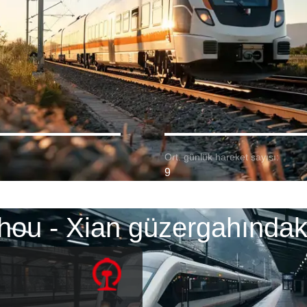
Ort. günlük hareket sayısı:
9
ou - Xian güzergahındaki