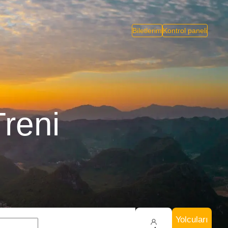
Biletlerim
Kontrol paneli
reni
Yolcuları