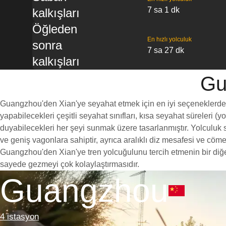
7 sa 1 dk
kalkışları
Öğleden
En hızlı yolculuk
sonra
7 sa 27 dk
kalkışları
Gu
Guangzhou'den Xian'ye seyahat etmek için en iyi seçeneklerden bi
yapabilecekleri çeşitli seyahat sınıfları, kısa seyahat süreleri (
duyabilecekleri her şeyi sunmak üzere tasarlanmıştır. Yolculuk sı
ve geniş vagonlara sahiptir, ayrıca aralıklı diz mesafesi ve c
Guangzhou'den Xian'ye tren yolcuğulunu tercih etmenin bir diğer 
sayede gezmeyi çok kolaylaştırmasıdır.
Guangzhou
4 istasyon