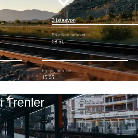
3 istasyon
En erken hareket:
08:51
En geç hareket:
15:05
 Trenler