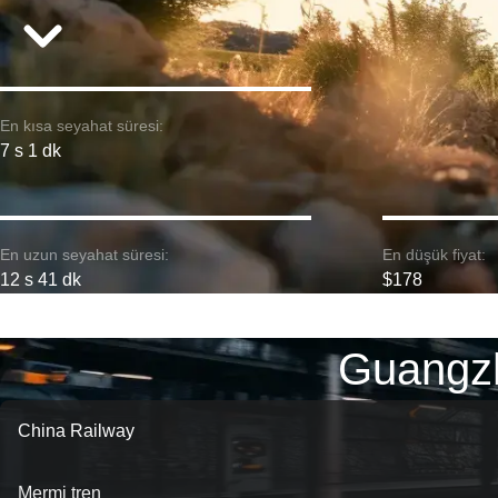
En kısa seyahat süresi:
7 s 1 dk
En uzun seyahat süresi:
En düşük fiyat:
12 s 41 dk
$178
Guangzh
China Railway
Mermi tren