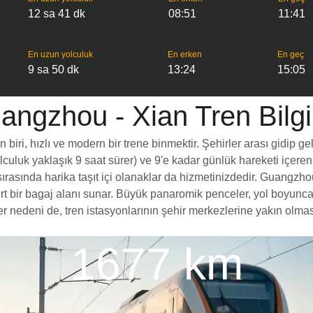
12 sa 41 dk
08:51
11:41
En uzun yolculuk
En erken
En geç
9 sa 50 dk
13:24
15:05
angzhou - Xian Tren Bilgil
ri, hızlı ve modern bir trene binmektir. Şehirler arası gidip gel
yolculuk yaklaşık 9 saat sürer) ve 9'e kadar günlük hareketi içeren
rasında harika taşıt içi olanaklar da hizmetinizdedir. Guangzhou'
ömert bir bagaj alanı sunar. Büyük panaromik penceler, yol boy
nedeni de, tren istasyonlarının şehir merkezlerine yakın olması,
1677 km