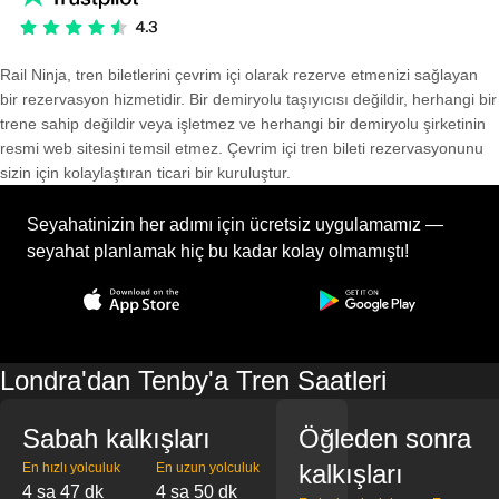
Rail Ninja, tren biletlerini çevrim içi olarak rezerve etmenizi sağlayan
bir rezervasyon hizmetidir. Bir demiryolu taşıyıcısı değildir, herhangi bir
trene sahip değildir veya işletmez ve herhangi bir demiryolu şirketinin
resmi web sitesini temsil etmez. Çevrim içi tren bileti rezervasyonunu
sizin için kolaylaştıran ticari bir kuruluştur.
Seyahatinizin her adımı için ücretsiz uygulamamız —
seyahat planlamak hiç bu kadar kolay olmamıştı!
Londra'dan Tenby'a Tren Saatleri
Sabah kalkışları
Öğleden sonra
kalkışları
En hızlı yolculuk
En uzun yolculuk
4 sa 47 dk
4 sa 50 dk