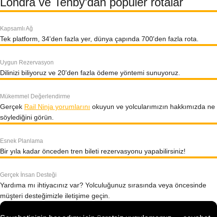
Londra ve Tenby’dan popüler rotalar
Kapsamlı Ağ
Tek platform, 34'den fazla yer, dünya çapında 700'den fazla rota.
Uygun Rezervasyon
Dilinizi biliyoruz ve 20'den fazla ödeme yöntemi sunuyoruz.
Mükemmel Değerlendirme
Gerçek
Rail Ninja yorumlarını
okuyun ve yolcularımızın hakkımızda ne
söylediğini görün.
Esnek Planlama
Bir yıla kadar önceden tren bileti rezervasyonu yapabilirsiniz!
Gerçek İnsan Desteği
Yardıma mı ihtiyacınız var? Yolculuğunuz sırasında veya öncesinde
müşteri desteğimizle iletişime geçin.