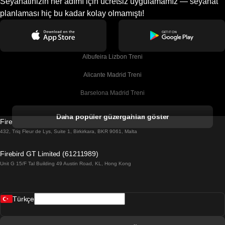
Seyahatinizin her adımı için ücretsiz uygulamamız — seyahat
planlaması hiç bu kadar kolay olmamıştı!
Albufeira Lizbon Treni
Alicante Madrid Treni
Barselona Madrid Treni
Barselona Malaga Treni
Daha popüler güzergahları göster
Firebird GT Limited (OC 1451)
Barselona Sevilla Treni
432, Triq Fleur de Lys, Suite 1, Birkirkara, BKR 9061, Malta
Barselona Valensiya Treni
Firebird GT Limited (61211989)
Unit G 15/F Tal Building 49 Austin Road, KL, Hong Kong
Belfast Dublin Treni
Bergen Oslo Treni
Türkçe
Berlin Prag Treni
Bratislava Budapeşte Treni