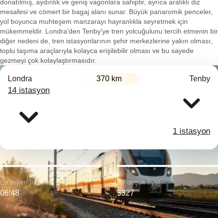
donatılmış, aydınlık ve geniş vagonlara sahiptir, ayrıca aralıklı diz
mesafesi ve cömert bir bagaj alanı sunar. Büyük panaromik penceler,
yol boyunca muhteşem manzarayı hayranlıkla seyretmek için
mükemmeldir. Londra'den Tenby'ye tren yolcuğulunu tercih etmenin bir
diğer nedeni de, tren istasyonlarının şehir merkezlerine yakın olması,
toplu taşıma araçlarıyla kolayca erişilebilir olması ve bu sayede
gezmeyi çok kolaylaştırmasıdır.
Londra
370 km
Tenby
14 istasyon
1 istasyon
En erken hareket:
En düşük fiyat:
06:48
$327