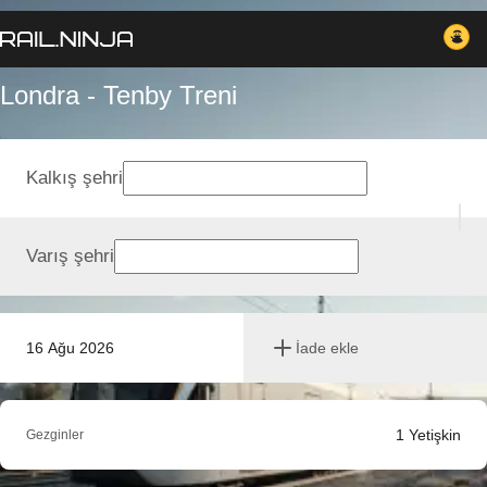
Londra - Tenby Treni
Kalkış şehri
Varış şehri
16 Ağu 2026
İade ekle
1
Yetişkin
Gezginler