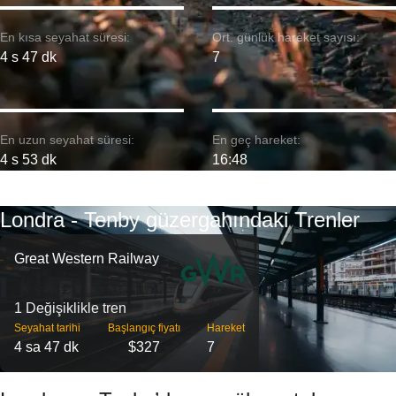
En kısa seyahat süresi:
Ort. günlük hareket sayısı:
4 s 47 dk
7
En uzun seyahat süresi:
En geç hareket:
4 s 53 dk
16:48
Londra - Tenby güzergahındaki Trenler
Great Western Railway
1 Değişiklikle tren
Seyahat tarihi
Başlangıç ​​fiyatı
Hareket
4 sa 47 dk
$327
7