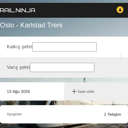
Oslo - Karlstad Treni
Kalkış şehri
Varış şehri
13 Ağu 2026
İade ekle
1
Yetişkin
Gezginler