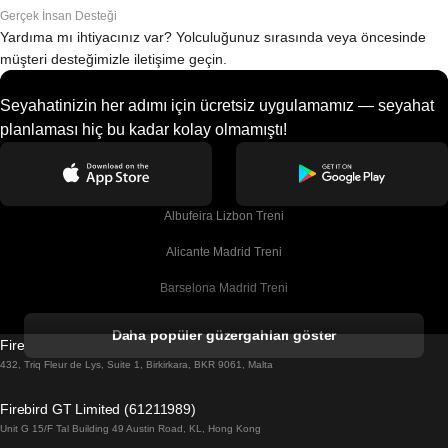
Gerçek İnsan Desteği
Yardıma mı ihtiyacınız var? Yolculuğunuz sırasında veya öncesinde
müşteri desteğimizle iletişime geçin.
Seyahatinizin her adımı için ücretsiz uygulamamız — seyahat
planlaması hiç bu kadar kolay olmamıştı!
Albufeira Lizbon Treni
Alicante Madrid Treni
Barselona Madrid Treni
Barselona Malaga Treni
Daha popüler güzergahları göster
Firebird GT Limited (OC 1451)
Barselona Sevilla Treni
432, Triq Fleur de Lys, Suite 1, Birkirkara, BKR 9061, Malta
Barselona Valensiya Treni
Firebird GT Limited (61211989)
Unit G 15/F Tal Building 49 Austin Road, KL, Hong Kong
Belfast Dublin Treni