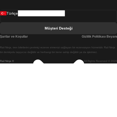
Bergen Oslo Treni
Türkçe
Berlin Prag Treni
Bratislava Budapeşte Treni
Müşteri Desteği
Budapeşte Bratislava Treni
Şartlar ve Koşullar
Gizlilik Politikası Beyanı
Budapeşte Prag Treni
Rail Ninja, tren biletlerini çevrimiçi rezerve etmenizi sağlayan bir rezervasyon hizmetidir. Rail Ninja
Budapeşte Viyana Treni
bir demiryolu taşıyıcısı değildir ve herhangi bir trene sahip değildir ya da işletmez.
Rail Ninja ®
All Rights Reserved © 2026
Busan Cheonan(Asan) Treni
Busan Seul Treni
Changwon Seul Treni
Cheonan(Asan) Busan Treni
Coimbra Lizbon Treni
Coimbra Porto Treni