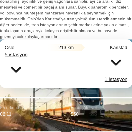
donatılmış, aydınlık ve geniş vagonlara sahiptir, ayrıca aralıklı diz
mesafesi ve cömert bir bagaj alanı sunar. Büyük panaromik penceler,
yol boyunca muhteşem manzarayı hayranlıkla seyretmek için
mükemmeldir. Oslo'den Karlstad'ye tren yolcuğulunu tercih etmenin bir
diğer nedeni de, tren istasyonlarının şehir merkezlerine yakın olması,
toplu taşıma araçlarıyla kolayca erişilebilir olması ve bu sayede
gezmeyi çok kolaylaştırmasıdır.
Oslo
213 km
Karlstad
5 istasyon
1 istasyon
En erken hareket:
En düşük fiyat:
06:11
$50