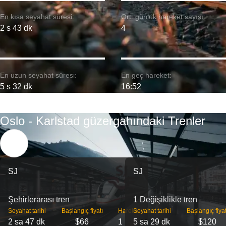
En kısa seyahat süresi:
Ort. günlük hareket sayısı:
2 s 43 dk
4
En uzun seyahat süresi:
En geç hareket:
5 s 32 dk
16:52
Oslo - Karlstad güzergahındaki Trenler
SJ
SJ
Şehirlerarası tren
1 Değişiklikle tren
Seyahat tarihi
Başlangıç ​​fiyatı
Hareket
Seyahat tarihi
Başlangıç ​​fiyat
2 sa 47 dk
$66
1
5 sa 29 dk
$120