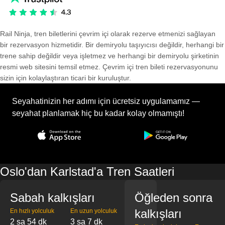
Rail Ninja, tren biletlerini çevrim içi olarak rezerve etmenizi sağlayan
bir rezervasyon hizmetidir. Bir demiryolu taşıyıcısı değildir, herhangi bir
trene sahip değildir veya işletmez ve herhangi bir demiryolu şirketinin
resmi web sitesini temsil etmez. Çevrim içi tren bileti rezervasyonunu
sizin için kolaylaştıran ticari bir kuruluştur.
Seyahatinizin her adımı için ücretsiz uygulamamız —
seyahat planlamak hiç bu kadar kolay olmamıştı!
Oslo'dan Karlstad'a Tren Saatleri
Sabah kalkışları
Öğleden sonra
kalkışları
En hızlı yolculuk
En uzun yolculuk
2 sa 54 dk
3 sa 7 dk