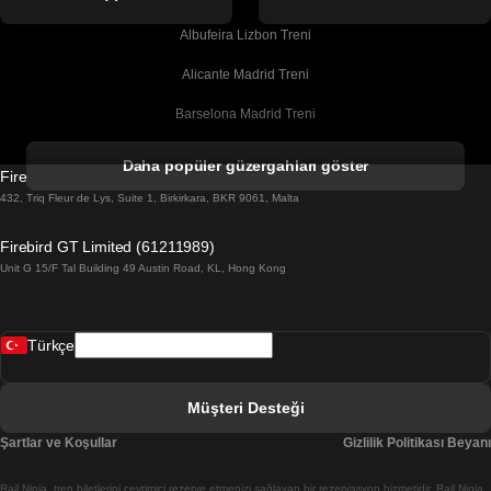
Albufeira Lizbon Treni
Alicante Madrid Treni
Barselona Madrid Treni
Barselona Malaga Treni
Daha popüler güzergahları göster
Firebird GT Limited (OC 1451)
Barselona Sevilla Treni
432, Triq Fleur de Lys, Suite 1, Birkirkara, BKR 9061, Malta
Barselona Valensiya Treni
Firebird GT Limited (61211989)
Unit G 15/F Tal Building 49 Austin Road, KL, Hong Kong
Belfast Dublin Treni
Bergen Oslo Treni
Türkçe
Berlin Prag Treni
Bratislava Budapeşte Treni
Müşteri Desteği
Budapeşte Bratislava Treni
Şartlar ve Koşullar
Gizlilik Politikası Beyanı
Budapeşte Prag Treni
Rail Ninja, tren biletlerini çevrimiçi rezerve etmenizi sağlayan bir rezervasyon hizmetidir. Rail Ninja