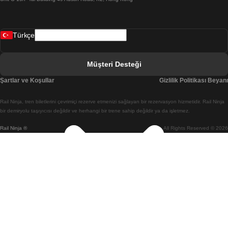
Belfast Dublin Treni
Bergen Oslo Treni
Türkçe
Berlin Prag Treni
Bratislava Budapeşte Treni
Müşteri Desteği
Budapeşte Bratislava Treni
Şartlar ve Koşullar
Gizlilik Politikası Beyanı
Budapeşte Prag Treni
Rail Ninja, tren biletlerini çevrimiçi rezerve etmenizi sağlayan bir rezervasyon hizmetidir. Rail Ninja
Budapeşte Viyana Treni
bir demiryolu taşıyıcısı değildir ve herhangi bir trene sahip değildir ya da işletmez.
Rail Ninja ®
All Rights Reserved © 2026
Busan Cheonan(Asan) Treni
Busan Seul Treni
Changwon Seul Treni
Cheonan(Asan) Busan Treni
Coimbra Lizbon Treni
Coimbra Porto Treni