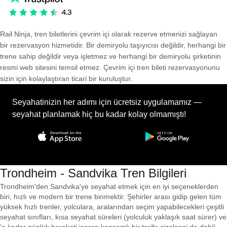
Rail Ninja, tren biletlerini çevrim içi olarak rezerve etmenizi sağlayan
bir rezervasyon hizmetidir. Bir demiryolu taşıyıcısı değildir, herhangi bir
trene sahip değildir veya işletmez ve herhangi bir demiryolu şirketinin
resmi web sitesini temsil etmez. Çevrim içi tren bileti rezervasyonunu
sizin için kolaylaştıran ticari bir kuruluştur.
Seyahatinizin her adımı için ücretsiz uygulamamız —
seyahat planlamak hiç bu kadar kolay olmamıştı!
Trondheim - Sandvika Tren Bilgileri
Trondheim'den Sandvika'ye seyahat etmek için en iyi seçeneklerden
biri, hızlı ve modern bir trene binmektir. Şehirler arası gidip gelen tüm
yüksek hızlı trenler, yolculara, aralarından seçim yapabilecekleri çeşitli
seyahat sınıfları, kısa seyahat süreleri (yolculuk yaklaşık saat sürer) ve