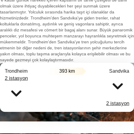
'e kadar günlük hareketi içeren kapsamlı bir tarife çizelgesi de dahil
olmak üzere ihtiyaç duyabilecekleri her şeyi sunmak üzere
tasarlanmıştır. Yolculuk sırasında harika taşıt içi olanaklar da
hizmetinizdedir. Trondheim'den Sandvika'ye giden trenler, rahat
koltuklarla donatılmış, aydınlık ve geniş vagonlara sahiptir, ayrıca
aralıklı diz mesafesi ve cömert bir bagaj alanı sunar. Büyük panaromik
penceler, yol boyunca muhteşem manzarayı hayranlıkla seyretmek için
mükemmeldir. Trondheim'den Sandvika'ye tren yolcuğulunu tercih
etmenin bir diğer nedeni de, tren istasyonlarının şehir merkezlerine
yakın olması, toplu taşıma araçlarıyla kolayca erişilebilir olması ve bu
sayede gezmeyi çok kolaylaştırmasıdır.
Trondheim
393 km
Sandvika
2 istasyon
2 istasyon