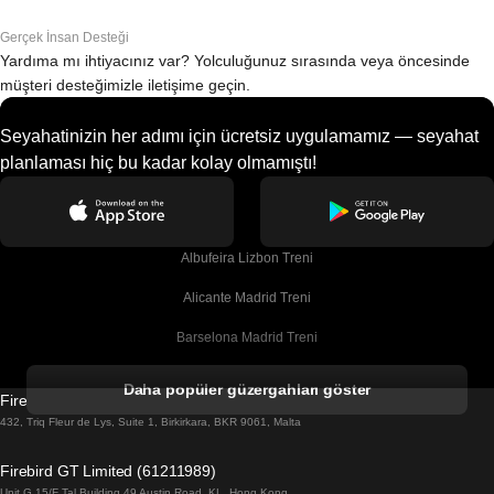
Gerçek İnsan Desteği
Yardıma mı ihtiyacınız var? Yolculuğunuz sırasında veya öncesinde
müşteri desteğimizle iletişime geçin.
Seyahatinizin her adımı için ücretsiz uygulamamız — seyahat
planlaması hiç bu kadar kolay olmamıştı!
Albufeira Lizbon Treni
Alicante Madrid Treni
Barselona Madrid Treni
Barselona Malaga Treni
Daha popüler güzergahları göster
Firebird GT Limited (OC 1451)
Barselona Sevilla Treni
432, Triq Fleur de Lys, Suite 1, Birkirkara, BKR 9061, Malta
Barselona Valensiya Treni
Firebird GT Limited (61211989)
Unit G 15/F Tal Building 49 Austin Road, KL, Hong Kong