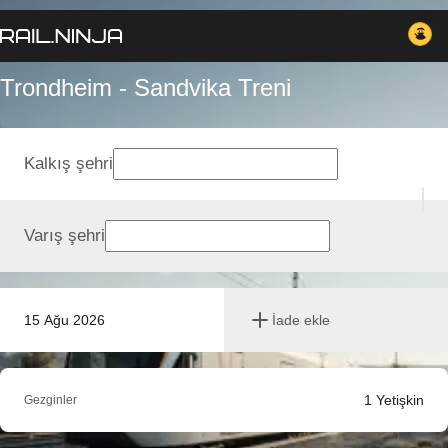
Trondheim - Sandvika Treni
Kalkış şehri
Varış şehri
15 Ağu 2026
İade ekle
1
Yetişkin
Gezginler