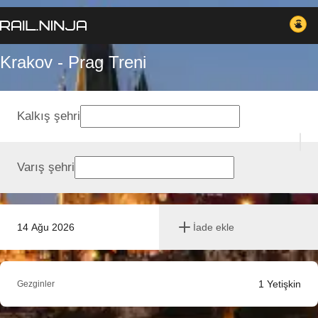
Krakov - Prag Treni
Kalkış şehri
Varış şehri
14 Ağu 2026
İade ekle
1
Yetişkin
Gezginler