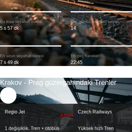
En kısa seyahat süresi:
Ort. günlük hareket sayısı:
5 s 57 dk
14
En uzun seyahat süresi:
En geç hareket:
7 s 49 dk
22:45
Krakov - Prag güzergahındaki Trenler
Regio Jet
Czech Railways
1 değişiklik. Tren + otobüs
Yüksek hızlı Tren