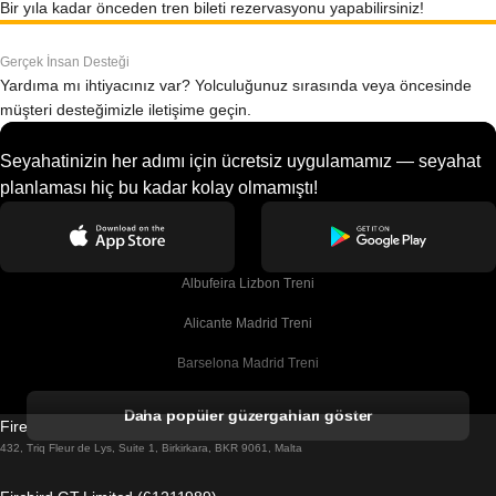
Bir yıla kadar önceden tren bileti rezervasyonu yapabilirsiniz!
Gerçek İnsan Desteği
Yardıma mı ihtiyacınız var? Yolculuğunuz sırasında veya öncesinde
müşteri desteğimizle iletişime geçin.
Seyahatinizin her adımı için ücretsiz uygulamamız — seyahat
planlaması hiç bu kadar kolay olmamıştı!
Albufeira Lizbon Treni
Alicante Madrid Treni
Barselona Madrid Treni
Barselona Malaga Treni
Daha popüler güzergahları göster
Firebird GT Limited (OC 1451)
Barselona Sevilla Treni
432, Triq Fleur de Lys, Suite 1, Birkirkara, BKR 9061, Malta
Barselona Valensiya Treni