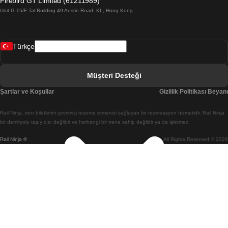
Firebird GT Limited (61211989)
Unit G 15/F Tal Building 49 Austin Road, KL, Hong Kong
Belfast Dublin Treni
Bergen Oslo Treni
Türkçe
Berlin Prag Treni
Bratislava Budapeşte Treni
Müşteri Desteği
Budapeşte Bratislava Treni
Şartlar ve Koşullar
Gizlilik Politikası Beyanı
Budapeşte Prag Treni
Rail Ninja, tren biletlerini çevrimiçi rezerve etmenizi sağlayan bir rezervasyon hizmetidir. Rail Ninja
Budapeşte Viyana Treni
bir demiryolu taşıyıcısı değildir ve herhangi bir trene sahip değildir ya da işletmez.
Rail Ninja ®
All Rights Reserved © 2026
Busan Cheonan(Asan) Treni
Busan Seul Treni
Changwon Seul Treni
Cheonan(Asan) Busan Treni
Coimbra Lizbon Treni