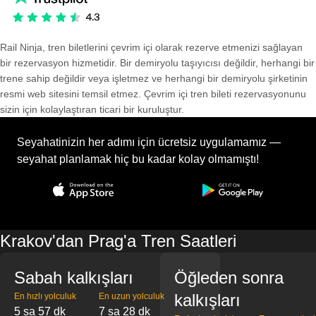
Rail Ninja, tren biletlerini çevrim içi olarak rezerve etmenizi sağlayan
bir rezervasyon hizmetidir. Bir demiryolu taşıyıcısı değildir, herhangi bir
trene sahip değildir veya işletmez ve herhangi bir demiryolu şirketinin
resmi web sitesini temsil etmez. Çevrim içi tren bileti rezervasyonunu
sizin için kolaylaştıran ticari bir kuruluştur.
Seyahatinizin her adımı için ücretsiz uygulamamız —
seyahat planlamak hiç bu kadar kolay olmamıştı!
Krakov'dan Prag'a Tren Saatleri
Sabah kalkışları
Öğleden sonra
kalkışları
En hızlı yolculuk
En uzun yolculuk
5 sa 57 dk
7 sa 28 dk