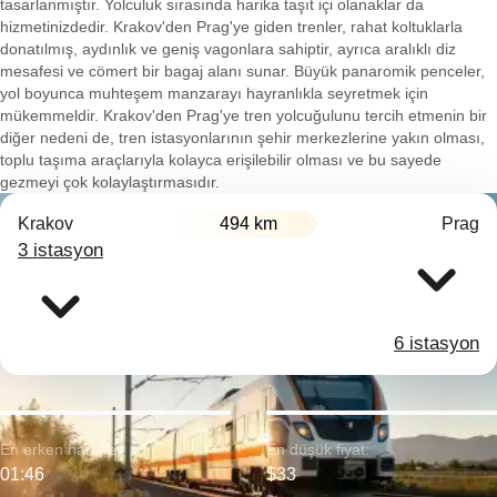
tasarlanmıştır. Yolculuk sırasında harika taşıt içi olanaklar da
hizmetinizdedir. Krakov'den Prag'ye giden trenler, rahat koltuklarla
donatılmış, aydınlık ve geniş vagonlara sahiptir, ayrıca aralıklı diz
mesafesi ve cömert bir bagaj alanı sunar. Büyük panaromik penceler,
yol boyunca muhteşem manzarayı hayranlıkla seyretmek için
mükemmeldir. Krakov'den Prag'ye tren yolcuğulunu tercih etmenin bir
diğer nedeni de, tren istasyonlarının şehir merkezlerine yakın olması,
toplu taşıma araçlarıyla kolayca erişilebilir olması ve bu sayede
gezmeyi çok kolaylaştırmasıdır.
Krakov
494 km
Prag
3 istasyon
6 istasyon
En erken hareket:
En düşük fiyat:
01:46
$33