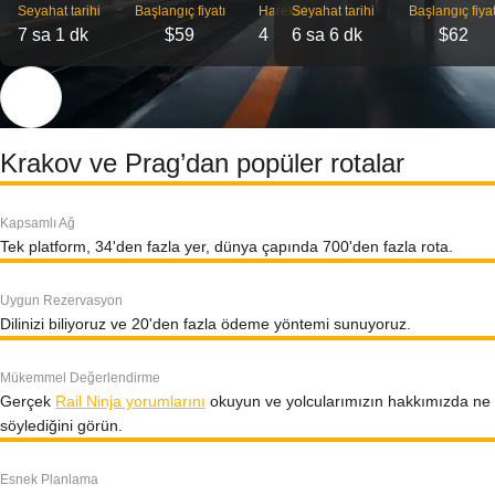
Seyahat tarihi
Başlangıç ​​fiyatı
Hareket
Seyahat tarihi
Başlangıç ​​fiyat
7 sa 1 dk
$59
4
6 sa 6 dk
$62
Krakov ve Prag’dan popüler rotalar
Kapsamlı Ağ
Tek platform, 34'den fazla yer, dünya çapında 700'den fazla rota.
Uygun Rezervasyon
Dilinizi biliyoruz ve 20'den fazla ödeme yöntemi sunuyoruz.
Mükemmel Değerlendirme
Gerçek
Rail Ninja yorumlarını
okuyun ve yolcularımızın hakkımızda ne
söylediğini görün.
Esnek Planlama